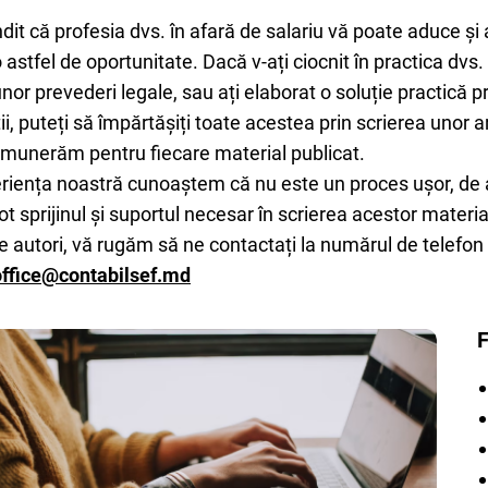
ndit că profesia dvs. în afară de salariu vă poate aduce și
 astfel de oportunitate. Dacă v-ați ciocnit în practica dvs
nor prevederi legale, sau ați elaborat o soluție practică p
ății, puteți să împărtășiți toate acestea prin scrierea unor
emunerăm pentru fiecare material publicat.
riența noastră cunoaștem că nu este un proces ușor, de
ot sprijinul și suportul necesar în scrierea acestor material
e autori, vă rugăm să ne contactați la numărul de telefon
office@contabilsef.md
F