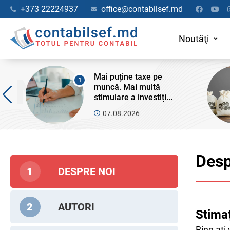
+373 22224937
office@contabilsef.md
Noutăţi
Mai puține taxe pe
1
muncă. Mai multă
stimulare a investiți...
07.08.2026
Desp
DESPRE NOI
1
AUTORI
2
Stimaţi
Bine aţi