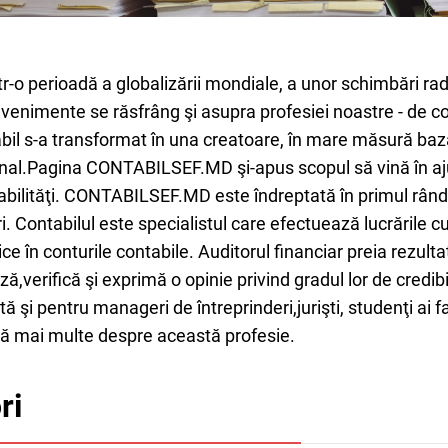
tr-o perioadă a globalizării mondiale, a unor schimbări ra
venimente se răsfrâng şi asupra profesiei noastre - de c
bil s-a transformat în una creatoare, în mare măsură ba
nal.Pagina CONTABILSEF.MD şi-apus scopul să vină în ajuto
bilităţi. CONTABILSEF.MD este îndreptată în primul rând c
ri. Contabilul este specialistul care efectuează lucrările c
e în conturile contabile. Auditorul financiar preia rezultat
ză,verifică şi exprimă o opinie privind gradul lor de credib
tă şi pentru manageri de întreprinderi,jurişti, studenţi ai f
ă mai multe despre această profesie.
ri