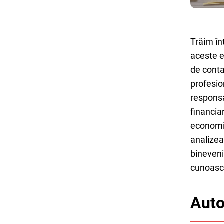
Trăim în
aceste e
de conta
profesio
responsa
financia
economic
analizea
bineveni
cunoasc
Auto