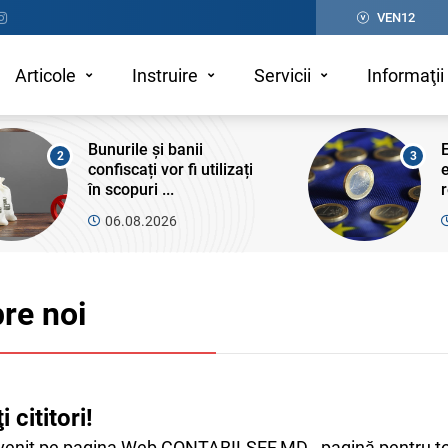
VEN12
Articole
Instruire
Servicii
Informaţii 
Bunurile și banii
E
2
3
confiscați vor fi utilizați
în scopuri ...
r
06.08.2026
re noi
 cititori!
 venit pe pagina Web CONTABILSEF.MD - pagină pentru toţi