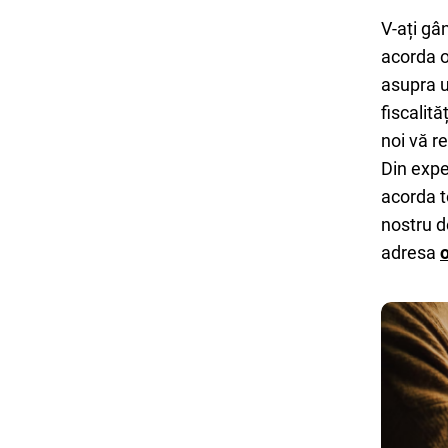
V-ați gâ
acorda o
asupra u
fiscalit
noi vă r
Din expe
acorda t
nostru d
adresa