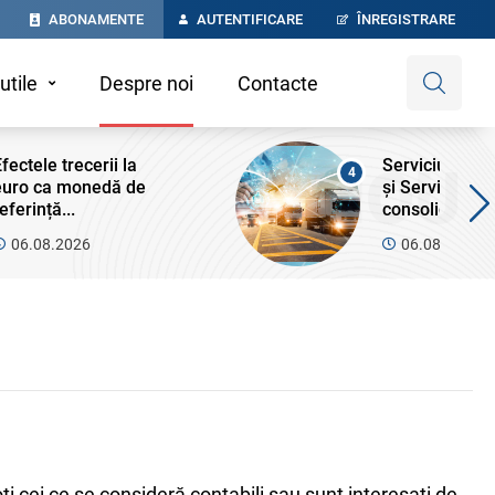
ABONAMENTE
AUTENTIFICARE
ÎNREGISTRARE
utile
Despre noi
Contacte
fectele trecerii la
Serviciul Fisca
4
euro ca monedă de
și Serviciul Va
eferință...
consolide...
06.08.2026
06.08.2026
 cei ce se consideră contabili sau sunt interesaţi de