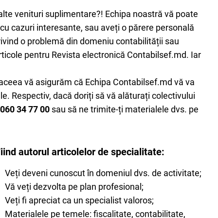
 alte venituri suplimentare?! Echipa noastră vă poate
. cu cazuri interesante, sau aveți o părere personală
rivind o problemă din domeniu contabilității sau
 articole pentru Revista electronică Contabilsef.md. Iar
 aceea vă asigurăm că Echipa Contabilsef.md vă va
e. Respectiv, dacă doriți să vă alăturați colectivului
060 34 77 00
sau să ne trimite-ți materialele dvs. pe
iind autorul articolelor de specialitate:
Veți deveni cunoscut în domeniul dvs. de activitate;
Vă veți dezvolta pe plan profesional;
Veți fi apreciat ca un specialist valoros;
Materialele pe temele: fiscalitate, contabilitate,