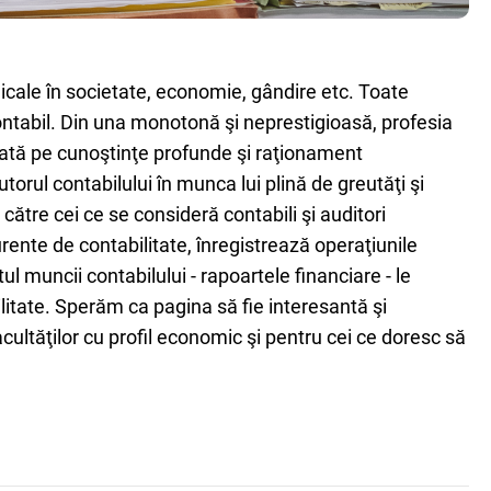
dicale în societate, economie, gândire etc. Toate
ontabil. Din una monotonă şi neprestigioasă, profesia
zată pe cunoştinţe profunde şi raţionament
rul contabilului în munca lui plină de greutăţi şi
ătre cei ce se consideră contabili şi auditori
urente de contabilitate, înregistrează operaţiunile
ul muncii contabilului - rapoartele financiare - le
ilitate. Sperăm ca pagina să fie interesantă şi
acultăţilor cu profil economic şi pentru cei ce doresc să