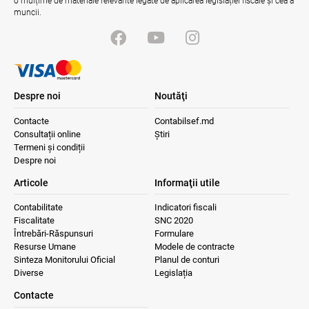
o mulțime de materiale relevante legate de aplicarea legislației fiscale și cea a
muncii.
Opinia comunității profesionale a
auditorilor interni în procesul de aliniere
la standardele internaționale și bunele
practici
04.08.2026
Ministerul Finanțelor
Despre noi
Noutăţi
Gala Financiară 2026 – solicitare de
nominalizare a candidaților
Contacte
Contabilsef.md
03.08.2026
Ministerul Finanțelor
Consultații online
Știri
Termeni și condiții
Despre noi
MIA Plăți Instant: Soluția inovativă pentru
Articole
Informaţii utile
cetățeni, afaceri și plata serviciilor
publice
Contabilitate
Indicatori fiscali
05.08.2026
BNM
Fiscalitate
SNC 2020
Întrebări-Răspunsuri
Formulare
Resurse Umane
Modele de contracte
Sinteza Monitorului Oficial
Planul de conturi
Lucrări de mentenanță în cadrul SIA
„Declarație electronică persoane
Diverse
Legislația
juridice”.
Contacte
30.07.2026
Serviciul Fiscal de Stat