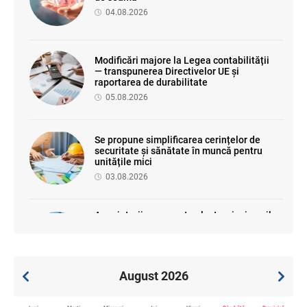
04.08.2026
Modificări majore la Legea contabilității
— transpunerea Directivelor UE și
raportarea de durabilitate
05.08.2026
Se propune simplificarea cerințelor de
securitate și sănătate în muncă pentru
unitățile mici
03.08.2026
Angajatorii vor raporta electronic riscurile
profesionale: proiect de sistem
informațional pentru sănătatea
ocupațională
30.07.2026
August 2026