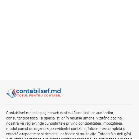
Discuții cu reprezentanții sindicatelor
despre ajustarea sistemului de salarizare
31.07.2026
Ministerul Finanțelor
Se propune modificarea Legii auditului —
consultări publice până la 19 august 2026
05.08.2026
Garanția financiară pentru refacerea
mediului la exploatarea resurselor
minerale
04.08.2026
Domenii supuse controalelor fiscale
Contabilsef.md este pagina web destinată contabililor, auditorilor,
operative în luna august 2026
consultanților fiscali și specialiștilor în resurse umane. Vizitând pagina
noastră, vă veți extinde cunoștințele privind contabilitatea, impozitarea,
05.08.2026
Serviciul Fiscal de Stat
modul corect de organizare a evidenței contabile, întocmirea completă și
corectă a rapoartelor și declarațiilor fiscale și multe alte. Totodată puteți găsi