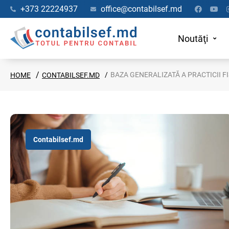
+373 22224937
office@contabilsef.md
Noutăţi
BAZA GENERALIZATĂ A PRACTICII F
HOME
CONTABILSEF.MD
Contabilsef.md