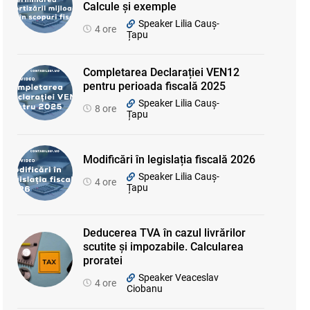
Calcule și exemple
Speaker Lilia Cauș-
4 ore
Țapu
Completarea Declarației VEN12
pentru perioada fiscală 2025
Speaker Lilia Cauș-
8 ore
Țapu
Modificări în legislația fiscală 2026
Speaker Lilia Cauș-
4 ore
Țapu
Deducerea TVA în cazul livrărilor
scutite și impozabile. Calcularea
proratei
Speaker Veaceslav
4 ore
Ciobanu