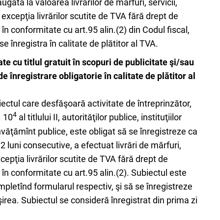
gată la valoarea livrărilor de mărfuri, servicii,
excepţia livrărilor scutite de TVA fără drept de
în conformitate cu art.95 alin.(2) din Codul fiscal,
 înregistra în calitate de plătitor al TVA.
te cu titlul gratuit în scopuri de publicitate şi/sau
 înregistrare obligatorie în calitate de plătitor al
iectul care desfăşoară activitate de întreprinzător,
4
. 10
al titlului II, autorităţilor publice, instituţiilor
 învăţămînt publice, este obligat să se înregistreze ca
2 luni consecutive, a efectuat livrări de mărfuri,
cepţia livrărilor scutite de TVA fără drept de
în conformitate cu art.95 alin.(2). Subiectul este
completînd formularul respectiv, şi să se înregistreze
ăşirea. Subiectul se consideră înregistrat din prima zi