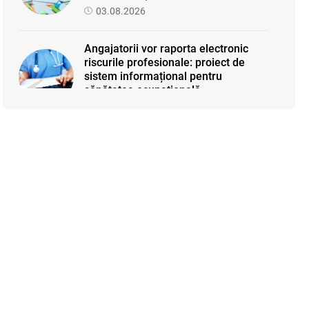
03.08.2026
Angajatorii vor raporta electronic
riscurile profesionale: proiect de
sistem informațional pentru
sănătatea ocupațională
30.07.2026
A fost actualizată lista proiectelor la
care se aplică facilități fiscale și
vamale
31.07.2026
SFS a anunțat programul de
seminare pentru luna august 2026
03.08.2026
Sa definitivat proiectul de reformare