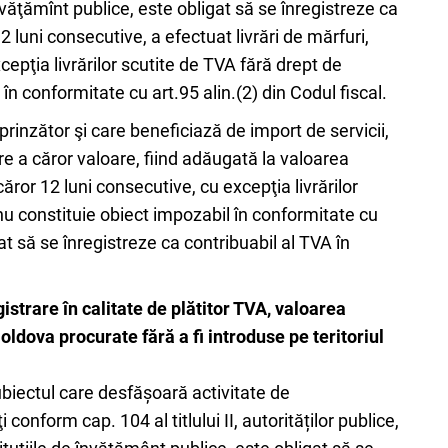
învăţămînt publice, este obligat să se înregistreze ca
2 luni consecutive, a efectuat livrări de mărfuri,
cepţia livrărilor scutite de TVA fără drept de
în conformitate cu art.95 alin.(2) din Codul fiscal.
rinzător şi care beneficiază de import de servicii,
e a căror valoare, fiind adăugată la valoarea
icăror 12 luni consecutive, cu excepţia livrărilor
nu constituie obiect impozabil în conformitate cu
at să se înregistreze ca contribuabil al TVA în
gistrare în calitate de plătitor TVA, valoarea
Moldova procurate fără a fi introduse pe teritoriul
subiectul care desfășoară activitate de
conform cap. 104 al titlului II, autorităților publice,