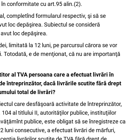
în conformitate cu art.95 alin.(2).
cal, completînd formularul respectiv, şi să se
 avut loc depăşirea. Subiectul se consideră
a avut loc depăşirea.
ei, limitată la 12 luni, pe parcursul cărora se vor
i. Totodată, e de menţionat, că nu are importanţă
titor al TVA persoana care a efectuat livrări în
 întreprinzător, dacă livrările scutite fără drept
mului total de livrări?
iectul care desfăşoară activitate de întreprinzător,
al titlului II, autorităţilor publice, instituţiilor
 învăţămînt publice, este obligat să se înregistreze ca
2 luni consecutive, a efectuat livrări de mărfuri,
cepţia livrărilor scutite de TVA fără drept de