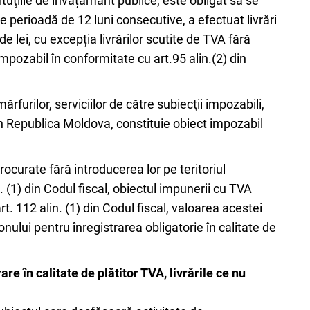
stituţiile de învățământ publice, este obligat să se
re perioadă de 12 luni consecutive, a efectuat livrări
e lei, cu excepția livrărilor scutite de TVA fără
mpozabil în conformitate cu art.95 alin.(2) din
mărfurilor, serviciilor de către subiecţii impozabili,
r în Republica Moldova, constituie obiect impozabil
procurate fără introducerea lor pe teritoriul
n. (1) din Codul fiscal, obiectul impunerii cu TVA
t. 112 alin. (1) din Codul fiscal, valoarea acestei
onului pentru înregistrarea obligatorie în calitate de
are în calitate de plătitor TVA, livrările ce nu