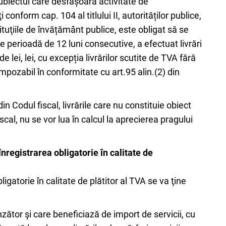
 subiectul care desfășoară activitate de
conform cap. 104 al titlului II, autorităților publice,
stituţiile de învățământ publice, este obligat să se
re perioadă de 12 luni consecutive, a efectuat livrări
 lei, lei, cu excepția livrărilor scutite de TVA fără
mpozabil în conformitate cu art.95 alin.(2) din
din Codul fiscal, livrările care nu constituie obiect
scal, nu se vor lua în calcul la aprecierea pragului
nregistrarea obligatorie în calitate de
ligatorie în calitate de plătitor al TVA se va ţine
nzător şi care beneficiază de import de servicii, cu