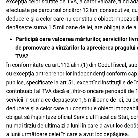
excepţia celor scutite de TVA, a căror valoare, fiind adău
efectuate pe parcursul oricăror 12 luni consecutive, cu 
deducere şi a celor care nu constituie obiect impozabil 
depăşeşte suma 1,5 milioane de lei, are obligaţia de a se
Participă oare valoarea mărfurilor, serviciilor livra
de promovare a vînzărilor la aprecierea pragului de
TVA?
În conformitate cu art.112 alin.(1) din Codul fiscal, sub
cu excepţia antreprenorilor independenţi conform cap
publice, specificate la art.51, exceptînd instituţiile de
contribuabil al TVA dacă el, într-o oricare perioadă de 1
servicii în sumă ce depăşeşte 1,5 milioane de lei, cu ex
deducere şi a celor care nu constituie obiect impozabil 
obligat să înştiinţeze oficial Serviciul Fiscal de Stat, 
nu mai tîrziu de ultima zi a lunii în care a avut loc dep
a lunii următoare celei în care a avut loc depăşirea.