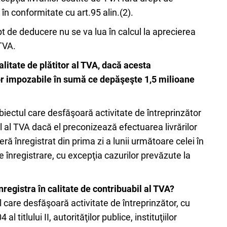
în conformitate cu art.95 alin.(2).
pt de deducere nu se va lua în calcul la aprecierea
 TVA.
alitate de plătitor al TVA, dacă acesta
lor impozabile în sumă сe depăşeşte 1,5 milioane
subiectul care desfăşoară activitate de întreprinzător
il al TVA dacă el preconizează efectuarea livrărilor
ră înregistrat din prima zi a lunii următoare celei în
e înregistrare, cu excepţia cazurilor prevăzute la
nregistra în calitate de contribuabil al TVA?
tul care desfăşoară activitate de întreprinzător, cu
titlului II, autorităţilor publice, instituţiilor