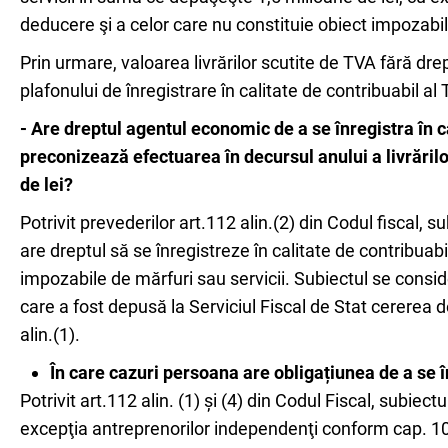
deducere şi a celor care nu constituie obiect impozabil 
Prin urmare, valoarea livrărilor scutite de TVA fără dre
plafonului de înregistrare în calitate de contribuabil al
- Are dreptul agentul economic de a se înregistra în c
preconizează efectuarea în decursul anului a livrări
de lei?
Potrivit prevederilor art.112 alin.(2) din Codul fiscal, 
are dreptul să se înregistreze în calitate de contribuab
impozabile de mărfuri sau servicii. Subiectul se conside
care a fost depusă la Serviciul Fiscal de Stat cererea d
alin.(1).
În care cazuri persoana are obligațiunea de a se î
Potrivit art.112 alin. (1) și (4) din Codul Fiscal, subiec
excepţia antreprenorilor independenţi conform cap. 104 al 