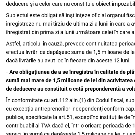
deducere şi a celor care nu constituie obiect impozabil 
Subiectul este obligat să înştiinţeze oficial organul fis
înregistreze nu mai tîrziu de ultima zi a lunii în care a
înregistrat din prima zi a lunii următoare celei în care 
Astfel, articolul în cauză, prevede continuitatea perioad
efectua livrări ce depăşesc suma de 1,5 milioane de le
dacă livrările au avut loc în fiecare din aceste 12 luni.
- Are obligaţiunea de a se înregistra în calitate de plă
sumă mai mare de 1,5 milioane de lei din activitatea de
de deducere au constituit o cotă preponderentă a volu
În conformitate cu art.112 alin.(1) din Codul fiscal, sub
cu excepţia antreprenorilor independenţi conform cap. 104 
publice, specificate la art.51, exceptînd instituţiile de
contribuabil al TVA dacă el, într-o oricare perioadă de 1
servicii în sumă ce depăşeşte 1,5 milioane de lei, cu ex