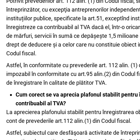
Potrivit prevederilor art. 112 alin. (1) din Codul fiscal,
întreprinzător, cu excepţia antreprenorilor independenţi 
instituțiilor publice, specificate la art.51, exceptînd in
înregistreze ca contribuabil al TVA dacă el, într-o orica
de mărfuri, servicii în sumă ce depășește 1,5 milioane de
drept de deducere și a celor care nu constituie obiect i
Codul fiscal.
Astfel, în conformitate cu prevederile art. 112 alin. (1) 
impozabil în conformitate cu art.95 alin.(2) din Codul fi
de înregistrare în calitate de plătitor TVA.
Cum corect se va aprecia plafonul stabilit pentru î
contribuabil al TVA?
La aprecierea plafonului stabilit pentru înregistrarea ob
cont de prevederile art.112 alin.(1) din Codul fiscal.
Astfel, subiectul care desfăşoară activitate de întrepri