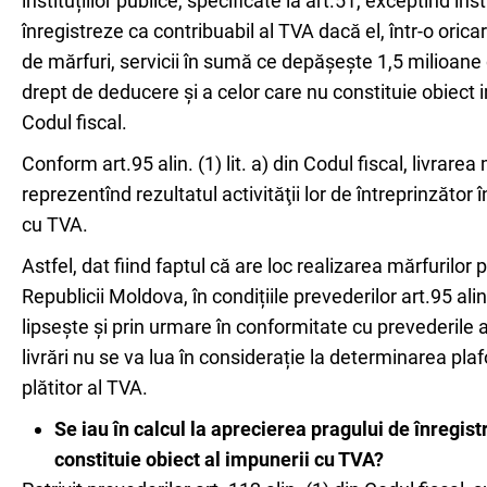
instituțiilor publice, specificate la art.51, exceptînd in
înregistreze ca contribuabil al TVA dacă el, într-o orica
de mărfuri, servicii în sumă ce depășește 1,5 milioane d
drept de deducere și a celor care nu constituie obiect i
Codul fiscal.
Conform art.95 alin. (1) lit. a) din Codul fiscal, livrarea 
reprezentînd rezultatul activităţii lor de întreprinzăto
cu TVA.
Astfel, dat fiind faptul că are loc realizarea mărfurilor 
Republicii Moldova, în condițiile prevederilor art.95 ali
lipsește și prin urmare în conformitate cu prevederile ar
livrări nu se va lua în considerație la determinarea plaf
plătitor al TVA.
Se iau în calcul la aprecierea pragului de înregistr
constituie obiect al impunerii cu TVA?