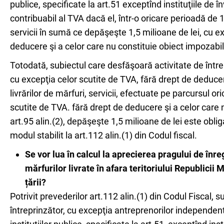
publice, specificate la art.51 exceptînd instituţiile de 
contribuabil al TVA dacă el, într-o oricare perioadă de 1
servicii în sumă ce depăşeşte 1,5 milioane de lei, cu ex
deducere şi a celor care nu constituie obiect impozabil 
Totodată, subiectul care desfăşoară activitate de întrep
cu excepţia celor scutite de TVA, fără drept de deducer
livrărilor de mărfuri, servicii, efectuate pe parcursul or
scutite de TVA. fără drept de deducere şi a celor care 
art.95 alin.(2), depăşeşte 1,5 milioane de lei este oblig
modul stabilit la art.112 alin.(1) din Codul fiscal.
Se vor lua în calcul la aprecierea pragului de înre
mărfurilor livrate în afara teritoriului Republicii 
țării?
Potrivit prevederilor art.112 alin.(1) din Codul Fiscal, 
întreprinzător, cu excepţia antreprenorilor independenţi 