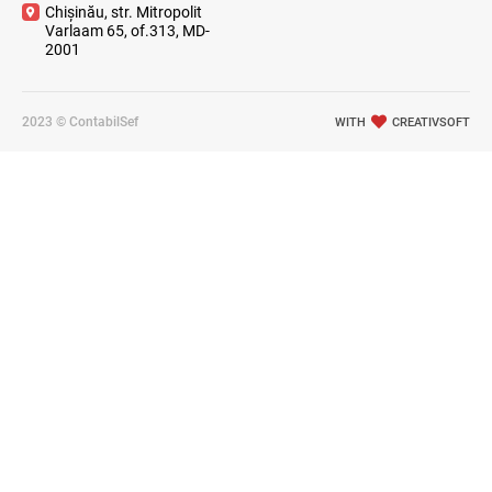
Chișinău, str. Mitropolit
Varlaam 65, of.313, MD-
2001
2023 © ContabilSef
WITH
CREATIVSOFT