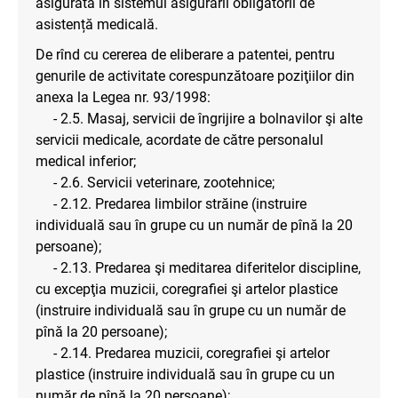
asigurată în sistemul asigurării obligatorii de
asistență medicală.
De rînd cu cererea de eliberare a patentei, pentru
genurile de activitate corespunzătoare poziţiilor din
anexa la Legea nr. 93/1998:
- 2.5. Masaj, servicii de îngrijire a bolnavilor şi alte
servicii medicale, acordate de către personalul
medical inferior;
- 2.6. Servicii veterinare, zootehnice;
- 2.12. Predarea limbilor străine (instruire
individuală sau în grupe cu un număr de pînă la 20
persoane);
- 2.13. Predarea şi meditarea diferitelor discipline,
cu excepţia muzicii, coregrafiei şi artelor plastice
(instruire individuală sau în grupe cu un număr de
pînă la 20 persoane);
- 2.14. Predarea muzicii, coregrafiei şi artelor
plastice (instruire individuală sau în grupe cu un
număr de pînă la 20 persoane);