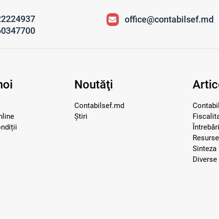
22224937
office@contabilsef.md
60347700
noi
Noutăţi
Artic
Contabilsef.md
Contabil
nline
Știri
Fiscalit
ndiții
Întrebăr
Resurs
Sinteza 
Diverse