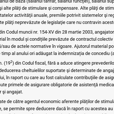
ariul de bază (salariul tarifar, salariul funcţiei), salariul s
 şi alte plăţi de stimulare şi compensare. Alte plăţi de st
elor activităţii anuale, premiile potrivit sistemelor şi re
e plăţi neprevăzute de legislaţie care nu contravin acest
din Codul muncii nr. 154-XV din 28 martie 2003, angajator
rial în modul și condițiile prevăzute de contractul colecti
i/sau de actele normative în vigoare. Ajutorul material poat
ice timp al anului ori adăugat la indemnizația de concediu 
2
n. (19
) din Codul fiscal, fără a aduce atingere prevederilo
 deducerea cheltuielilor suportate şi determinate de angaja
ui, în raport cu care au fost calculate contribuţiile de asig
inute primele de asigurare obligatorie de asistenţă medical
 şi angajat.
tate de către agentul economic aferente plăților de stimul
, se permite spre deducere dacă în raport cu acestea au f