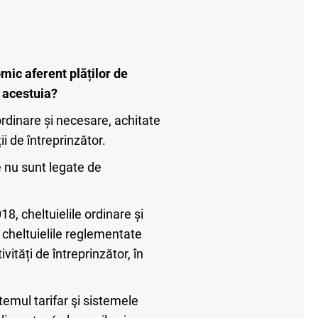
mic aferent plăților de
r acestuia?
 ordinare și necesare, achitate
ii de întreprinzător.
e nu sunt legate de
8, cheltuielile ordinare și
i cheltuielile reglementate
ități de întreprinzător, în
istemul tarifar şi sistemele