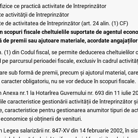
fizice ce practică activitate de întreprinzător
 activităţii de întreprinzător
e de activitatea de întreprinzător (art. 24 alin. (1) CF)
n scopuri fiscale cheltuielile suportate de agentul econo
ă de premii sau ajutoare materiale, acordate angajațilo
n. (1) din Codul fiscal, se permite deducerea cheltuielilor
pe parcursul perioadei fiscale, exclusiv în cadrul activităț
lare sub formă de premii, precum și ajutorul material, car
 caracter obligatoriu, nu se vor deduce în scopuri fiscale.
Anexa nr.1 la Hotarîrea Guvernului nr. 693 din 11 iulie 201
le caracteristice gestionării activității de întreprinzător ș
, caracteristice pentru gestionarea anumitor tipuri de activ
i economice și obținerii de venituri.
) din Legea salarizării nr. 847-XV din 14 februarie 2002, în s