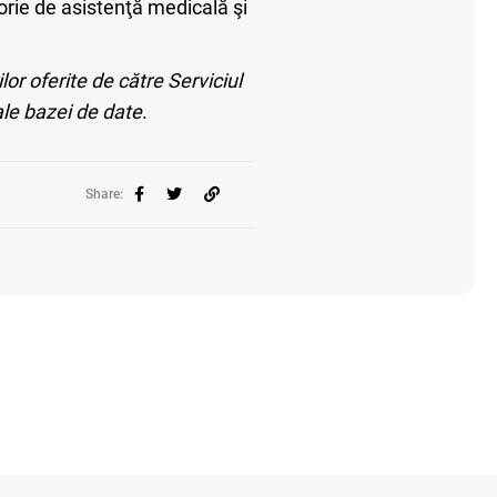
torie de asistenţă medicală şi
or oferite de către Serviciul
ale bazei de date
.
Share: