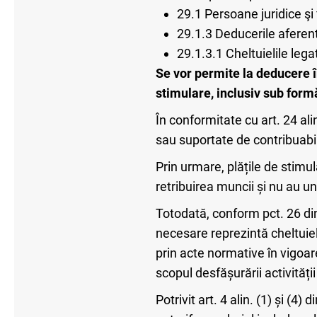
29.1 Persoane juridice şi 
29.1.3 Deducerile aferente
29.1.3.1 Cheltuielile legat
Se vor permite la deducere î
stimulare, inclusiv sub form
În conformitate cu art. 24 ali
sau suportate de contribuabil 
Prin urmare, plățile de stimu
retribuirea muncii și nu au un
Totodată, conform pct. 26 din 
necesare reprezintă cheltuieli
prin acte normative în vigoare
scopul desfășurării activități
Potrivit art. 4 alin. (1) și (4