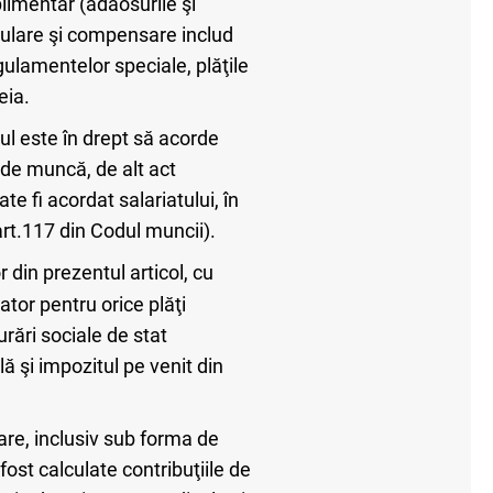
uplimentar (adaosurile şi
imulare şi compensare includ
gulamentelor speciale, plăţile
eia.
ul este în drept să acorde
v de muncă, de alt act
e fi acordat salariatului, în
(art.117 din Codul muncii).
r din prezentul articol, cu
tor pentru orice plăţi
urări sociale de stat
ă şi impozitul pe venit din
are, inclusiv sub forma de
ost calculate contribuţiile de