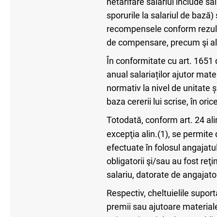
netarifare salariul include sal
sporurile la salariul de bază)
recompensele conform rezultat
de compensare, precum şi alt
În conformitate cu art. 1651 
anual salariaților ajutor mate
normativ la nivel de unitate ș
baza cererii lui scrise, în or
Totodată, conform art. 24 ali
excepţia alin.(1), se permite
efectuate în folosul angajatul
obligatorii şi/sau au fost reţ
salariu, datorate de angajator
Respectiv, cheltuielile supor
premii sau ajutoare materiale