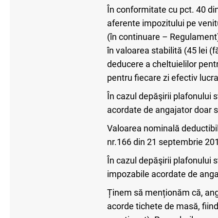
În conformitate cu pct. 40 di
aferente impozitului pe venitu
(în continuare – Regulament)
în valoarea stabilită (45 lei 
deducere a cheltuielilor pentr
pentru fiecare zi efectiv lucra
În cazul depăşirii plafonului 
acordate de angajator doar 
Valoarea nominală deductibilă
nr.166 din 21 septembrie 201
În cazul depăşirii plafonului s
impozabile acordate de anga
Ținem să menționăm că, angaja
acorde tichete de masă, fiin