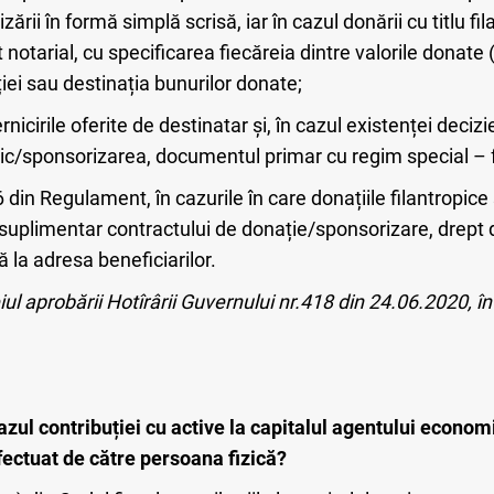
zării în formă simplă scrisă, iar în cazul donării cu titlu f
t notarial, cu specificarea fiecăreia dintre valorile donate 
ei sau destinația bunurilor donate;
nicirile oferite de destinatar și, în cazul existenței decizi
pic/sponsorizarea, documentul primar cu regim special – f
 din Regulament, în cazurile în care donațiile filantropice
suplimentar contractului de donație/sponsorizare, drept
la adresa beneficiarilor.
iul aprobării Hotîrârii Guvernului nr.418 din 24.06.2020, î
azul contribuției cu active la capitalul agentului econom
 efectuat de către persoana fizică?