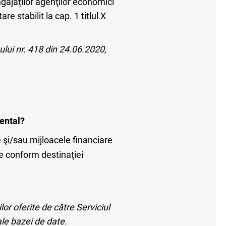
angajaților agenţilor economici
e stabilit la cap. 1 titlul X
nului nr. 418 din 24.06.2020,
mental?
e şi/sau mijloacele financiare
e conform destinaţiei
or oferite de către Serviciul
le bazei de date.