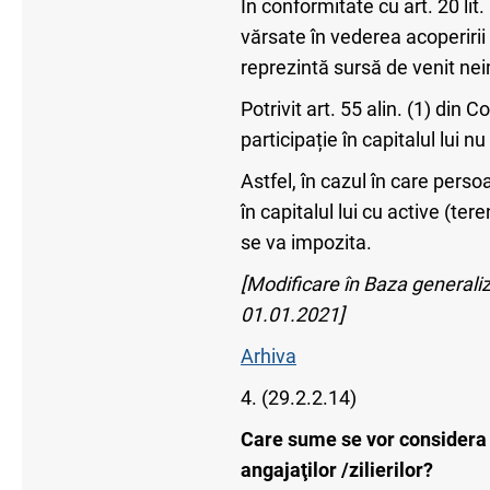
În conformitate cu art. 20 lit.
vărsate în vederea acoperirii 
reprezintă sursă de venit ne
Potrivit art. 55 alin. (1) din 
participație în capitalul lui n
Astfel, în cazul în care perso
în capitalul lui cu active (ter
se va impozita.
[Modificare în Baza generaliza
01.01.2021]
Arhiva
4. (29.2.2.14)
Care sume se vor considera 
angajaţilor /zilierilor?