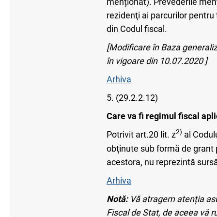
menționat). Prevederile menţio
rezidenţi ai parcurilor pentru
din Codul fiscal.
[Modificare în Baza generaliza
în vigoare din 10.07.2020 ]
Arhiva
5. (29.2.2.12)
Care va fi regimul fiscal ap
2)
Potrivit art.20 lit. z
al Codulu
obţinute sub formă de grant 
acestora, nu reprezintă surs
Arhiva
Notă:
Vă atragem atenția asupr
Fiscal de Stat, de aceea vă r