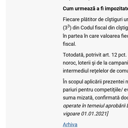
Cum urmează a fi impozitate 
Fiecare plătitor de cîştiguri 
3
(3
) din Codul fiscal din cîşti
în partea în care valoarea fie
fiscal.
Totodată, potrivit art. 12 pct.
noroc, loterii şi de la campa
intermediul reţelelor de comu
În scopul aplicării prezentei n
pariuri pentru competiţiile/ 
suma mizată, confirmată docum
operate în temeiul aprobării 
vigoare 01.01.2021]
Arhiva