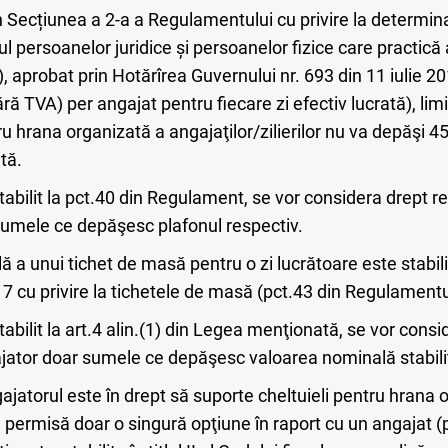
n Secțiunea a 2-a а Regulamentului cu privire la determinar
l persoanelor juridice și persoanelor fizice care practică 
, aprobat prin Hotărîrea Guvernului nr. 693 din 11 iulie 
(fără TVA) per angajat pentru fiecare zi efectiv lucrată), 
u hrana organizată a angajaţilor/zilierilor nu va depăşi 45
tă.
stabilit la pct.40 din Regulament, se vor considera drept r
sumele ce depăşesc plafonul respectiv.
 a unui tichet de masă pentru o zi lucrătoare este stabilit
7 cu privire la tichetele de masă (pct.43 din Regulament
tabilit la art.4 alin.(1) din Legea menţionată, se vor consid
jator doar sumele ce depăşesc valoarea nominală stabili
torul este în drept să suporte cheltuieli pentru hrana or
d permisă doar o singură opţiune în raport cu un angajat 