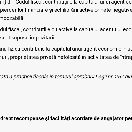
 m) din Codul fiscal, contribuțiile la capitalul unui agent e
pierderilor financiare și echilibrării activelor nete negativ
impozabilă.
Codul fiscal, contribuțiile cu active la capitalul agentului 
u sunt supuse impozitării.
ana fizică contribuie la capitalul unui agent economic în s
enuri, proprietatea privată nefolosită în activitatea de între
tă a practicii fiscale în temeiul aprobării Legii nr. 257 di
drept recompense şi facilităţi acordate de angajator pe