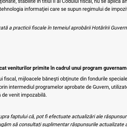
nate, stabilite în titlul II al Codului fiscal, nu se aplică 
 tehnologia informaţiei care se supun regimului de impozitar
tă a practicii fiscale în temeiul aprobării Hotărîrii Guver
licat veniturilor primite în cadrul unui program guverna
i fiscal, mijloacele băneşti obţinute din fondurile special
prin intermediul programelor aprobate de Guvern, utilizat
ă de venit impozabilă.
a faptului că, pot fi efectuate actualizări ale răspunsuril
ugăm să consultați suplimentar răspunsurile actualizate a