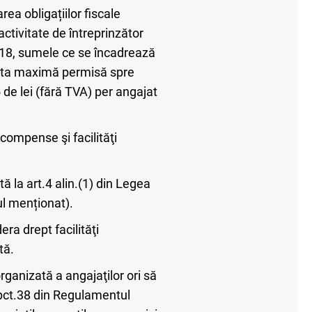
ea obligațiilor fiscale
activitate de întreprinzător
2018, sumele ce se încadrează
limita maximă permisă spre
 de lei (fără TVA) per angajat
ecompense şi facilităţi
ă la art.4 alin.(1) din Legea
ul menționat).
era drept facilităţi
tă.
ganizată a angajaţilor ori să
(pct.38 din Regulamentul