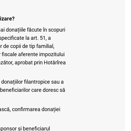
rizare?
mai donațiile făcute în scopuri
pecificate la art. 51, a
 de copii de tip familial,
 fiscale aferente impozitului
nzător, aprobat prin Hotărîrea
donațiilor filantropice sau a
 beneficiarilor care doresc să
ască, confirmarea donației
sponsor și beneficiarul