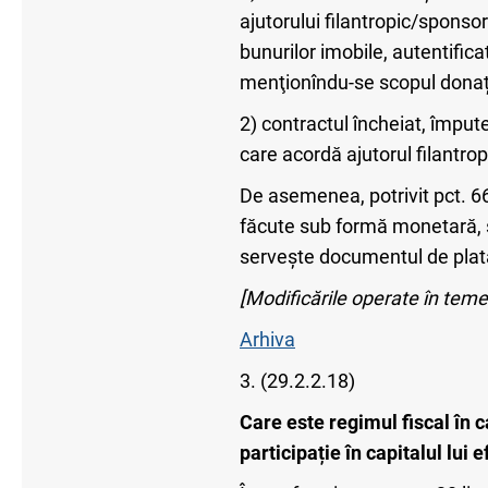
ajutorului filantropic/sponsori
bunurilor imobile, autentifica
menţionîndu-se scopul donați
2) contractul încheiat, împuter
care acordă ajutorul filantro
De asemenea, potrivit pct. 66
făcute sub formă monetară, 
servește documentul de plată 
[Modificările operate în teme
Arhiva
3. (29.2.2.18)
Care este regimul fiscal în c
participație în capitalul lui