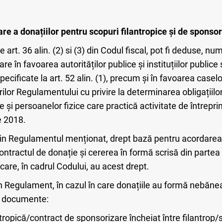
e a donațiilor pentru scopuri filantropice și de sponso
 art. 36 alin. (2) si (3) din Codul fiscal, pot fi deduse, nu
e în favoarea autorităților publice și instituțiilor publice s
ecificate la art. 52 alin. (1), precum și în favoarea caselor
or Regulamentului cu privire la determinarea obligațiilor
e și persoanelor fizice care practică activitate de întrepri
e 2018.
 din Regulamentul menționat, drept bază pentru acordarea 
contractul de donație și cererea în formă scrisă din partea
care, în cadrul Codului, au acest drept.
n Regulament, în cazul în care donațiile au formă nebăne
r documente:
ntropică/contract de sponsorizare încheiat între filantrop/