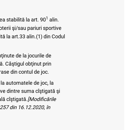
1
a stabilită la art. 90
alin.
oterii şi/sau pariuri sportive
ă la art.33 alin.(1) din Codul
bţinute de la jocurile de
ă. Câştigul obţinut prin
ase din contul de joc.
, la automatele de joc, la
ve dintre suma cîştigată şi
lă cîştigată.
[Modificările
.257 din 16.12.2020, în