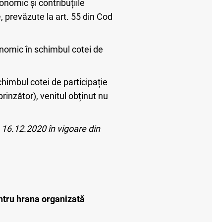
conomic și contribuțiile
e, prevăzute la art. 55 din Cod
economic în schimbul cotei de
chimbul cotei de participație
prinzător), venitul obținut nu
n 16.12.2020 în vigoare din
ntru hrana organizată