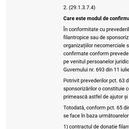
2. (29.1.3.7.4)
Care este modul de confirmar
În conformitate cu prevederile
filantropice sau de sponsorizar
organizațiilor necomerciale sp
confirmate conform prevederil
pe venitul persoanelor juridic
Guvernului nr. 693 din 11 iuli
Potrivit prevederilor pct. 63
sponsorizărilor o constituie 
primească astfel de ajutor și 
Totodată, conform pct. 65 di
se face în baza următoarelo
1) contractul de donație fila