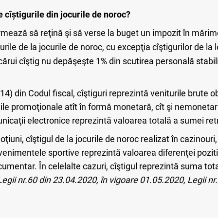
cîștigurile din jocurile de noroc?
urmează să reţină şi să verse la buget un impozit în mărime
gurile de la jocurile de noroc, cu excepţia cîştigurilor de la l
cărui cîştig nu depăşeşte 1% din scutirea personală stabilit
 14) din Codul fiscal, cîştiguri reprezintă veniturile brute o
niile promoţionale atît în formă monetară, cît şi nemonetar
nicaţii electronice reprezintă valoarea totală a sumei retr
oţiuni, cîştigul de la jocurile de noroc realizat în cazinouri
evenimentele sportive reprezintă valoarea diferenţei poziti
entar. În celelalte cazuri, cîştigul reprezintă suma tota
Legii nr.60 din 23.04.2020, în vigoare 01.05.2020, Legii nr