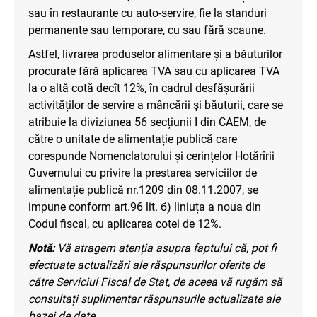
sau în restaurante cu auto-servire, fie la standuri
permanente sau temporare, cu sau fără scaune.
Astfel, livrarea produselor alimentare și a băuturilor
procurate fără aplicarea TVA sau cu aplicarea TVA
la o altă cotă decît 12%, în cadrul desfășurării
activităților de servire a mâncării şi băuturii, care se
atribuie la diviziunea 56 secțiunii I din CAEM, de
către o unitate de alimentație publică care
corespunde Nomenclatorului și cerințelor Hotărîrii
Guvernului cu privire la prestarea serviciilor de
alimentație publică nr.1209 din 08.11.2007, se
impune conform art.96 lit. б) liniuța a noua din
Codul fiscal, cu aplicarea cotei de 12%.
Notă:
Vă atragem atenția asupra faptului că, pot fi
efectuate actualizări ale răspunsurilor oferite de
către Serviciul Fiscal de Stat, de aceea vă rugăm să
consultați suplimentar răspunsurile actualizate ale
bazei de date.