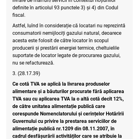
livrare de mărfuri/servicii în contextul noțiunilor
definite în articolul 93 punctele 3) și 4) din Codul
fiscal.
Astfel, luînd în considerație că locatari nu reprezintă
consumatorii nemijlociți gazului natural, deoarece
acesta este folosit de către locator în scopul
producerii și prestării energiei termice, cheltuielile
suportate de locator legate de procurarea gazului,
nu se refacturează.
3. (28.17.39)
Ce cotă TVA se aplică la livrarea produselor
alimentare și a băuturilor procurate fără aplicarea
TVA sau cu aplicarea TVA la o altă cotă decît 12%,
de către unitatea alimentație publică care
corespunde Nomenclatorului și cerințelor Hotărîrii
Guvernului cu privire la prestarea serviciilor de
alimentație publică nr.1209 din 08.11.2007, în
cadrul desfășurării activităților care se atribuie la