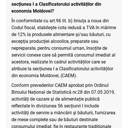
secțiunea I a Clasificatorului activităților din
economia Moldovei?
În conformitate cu art.96 lit. b) liniuța a noua din
Codul fiscal, stabilește cota redusă a TVA în mărime
de 12% la produsele alimentare şi/sau băuturi, cu
excepția producției alcoolice, preparate sau
nepreparate, pentru consumul uman, însoțite de
servicii conexe care să permită consumul imediat al
acestora, realizate în cadrul activităților care se
atribuie la secțiunea I a Clasificatorului activităților
din economia Moldovei, (CAEM).
Conform prevederilor CAEM aprobat prin Ordinul
Biroului Național de Statistică nr.28 din 07.05.2019,
activități de cazare şi de alimentație publică
reflectate în diviziunea 56 secțiunii I include
activități de servire a mâncării şi băuturii, furnizarea
de mese complete sau de băuturi destinate
consumului imediat, fie în restaurante tradiționale