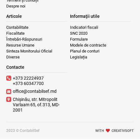
Termeni și condiții
Despre noi
Articole
Informaţii utile
Contabilitate
Indicatori fiscali
Fiscalitate
SNC 2020
Întrebări-Răspunsuri
Formulare
Resurse Umane
Modele de contracte
Sinteza Monitorului Oficial
Planul de conturi
Diverse
Legislația
Contacte
+373 22224937
+373 60347700
office@contabilsef.md
Chișinău, str. Mitropolit
Varlaam 65, of.313, MD-
2001
2023 © ContabilSef
WITH
CREATIVSOFT