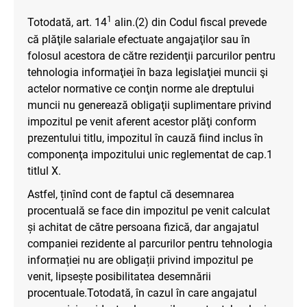
1
Totodată, art. 14
alin.(2) din Codul fiscal prevede
că plăţile salariale efectuate angajaţilor sau în
folosul acestora de către rezidenţii parcurilor pentru
tehnologia informaţiei în baza legislaţiei muncii şi
actelor normative ce conţin norme ale dreptului
muncii nu generează obligaţii suplimentare privind
impozitul pe venit aferent acestor plăţi conform
prezentului titlu, impozitul în cauză fiind inclus în
componenţa impozitului unic reglementat de cap.1
titlul X.
Astfel, ținînd cont de faptul că desemnarea
procentuală se face din impozitul pe venit calculat
și achitat de către persoana fizică, dar angajatul
companiei rezidente al parcurilor pentru tehnologia
informației nu are obligații privind impozitul pe
venit, lipsește posibilitatea desemnării
procentuale.Totodată, în cazul în care angajatul