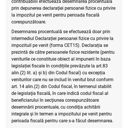
contribuabilii efectuează desemnarea procentuală
prin depunerea declaraţiei persoanei fizice cu privire
la impozitul pe venit pentru perioada fiscală
corespunzătoare.
Desemnarea procentuală se efectuează doar prin
intermediul Declarației persoanei fizice cu privire la
impozituil pe venit (forma CET15). Declarația se
prezintă de către persoanele fizice rezidente (pentru
veniturile ce constituie obiect al impunerii în baza
legislației fiscale în condițiile prevăzute la art.83
alin.(2) lit. a) și b) din Codul fiscal) cu excepția
veniturilor care nu se includ în venitul brut conform
art. 14 alin.(2) din Codul fiscal, în termenul stabilit
de legislaţia fiscală, în care indică codul fiscal al
beneficiarului în secţiunea corespunzătoare
desemnării procentuale, cu condiţia achitării
integrale şi în termen a impozitului pe venit pentru
perioada fiscală pentru care s-a făcut desemnarea.