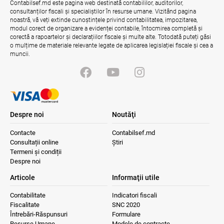
Contabilsef.md este pagina web destinată contabililor, auditorilor,
consultanților fiscali și specialiștilor în resurse umane. Vizitând pagina
noastră, vă veți extinde cunoștințele privind contabilitatea, impozitarea,
modul corect de organizare a evidenței contabile, întocmirea completă și
corectă a rapoartelor și declarațiilor fiscale și multe alte. Totodată puteți găsi
o mulțime de materiale relevante legate de aplicarea legislației fiscale și cea a
muncii.
Despre noi
Noutăţi
Contacte
Contabilsef.md
Consultații online
Știri
Termeni și condiții
Despre noi
Articole
Informaţii utile
Contabilitate
Indicatori fiscali
Fiscalitate
SNC 2020
Întrebări-Răspunsuri
Formulare
Resurse Umane
Modele de contracte