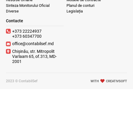
Sinteza Monitorului Oficial
Planul de conturi
Diverse
Legislația
Contacte
+373 22224937
+373 60347700
office@contabilsef.md
Chișinău, str. Mitropolit
Varlaam 65, of.313, MD-
2001
2023 © ContabilSef
WITH
CREATIVSOFT