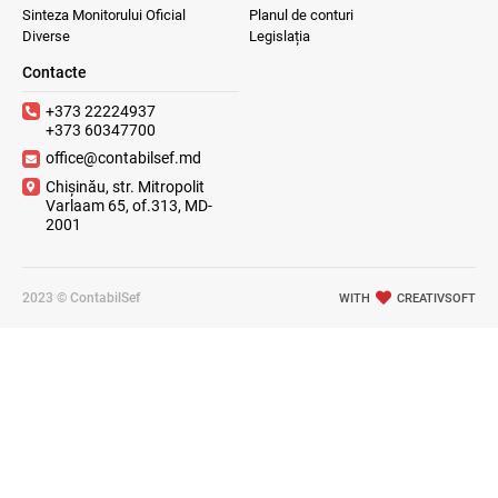
Sinteza Monitorului Oficial
Planul de conturi
Diverse
Legislația
Contacte
+373 22224937
+373 60347700
office@contabilsef.md
Chișinău, str. Mitropolit
Varlaam 65, of.313, MD-
2001
2023 © ContabilSef
WITH
CREATIVSOFT