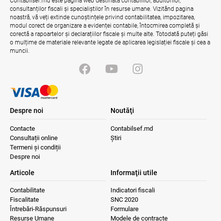
Contabilsef.md este pagina web destinată contabililor, auditorilor,
consultanților fiscali și specialiștilor în resurse umane. Vizitând pagina
noastră, vă veți extinde cunoștințele privind contabilitatea, impozitarea,
modul corect de organizare a evidenței contabile, întocmirea completă și
corectă a rapoartelor și declarațiilor fiscale și multe alte. Totodată puteți găsi
o mulțime de materiale relevante legate de aplicarea legislației fiscale și cea a
muncii.
Despre noi
Noutăţi
Contacte
Contabilsef.md
Consultații online
Știri
Termeni și condiții
Despre noi
Articole
Informaţii utile
Contabilitate
Indicatori fiscali
Fiscalitate
SNC 2020
Întrebări-Răspunsuri
Formulare
Resurse Umane
Modele de contracte