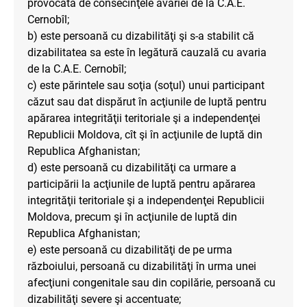
provocată de consecinţele avariei de la C.A.E.
Cernobîl;
b) este persoană cu dizabilităţi şi s-a stabilit că
dizabilitatea sa este în legătură cauzală cu avaria
de la C.A.E. Cernobîl;
c) este părintele sau soţia (soţul) unui participant
căzut sau dat dispărut în acţiunile de luptă pentru
apărarea integrităţii teritoriale şi a independenţei
Republicii Moldova, cît şi în acţiunile de luptă din
Republica Afghanistan;
d) este persoană cu dizabilităţi ca urmare a
participării la acţiunile de luptă pentru apărarea
integrităţii teritoriale şi a independenţei Republicii
Moldova, precum şi în acţiunile de luptă din
Republica Afghanistan;
e) este persoană cu dizabilităţi de pe urma
războiului, persoană cu dizabilităţi în urma unei
afecţiuni congenitale sau din copilărie, persoană cu
dizabilităţi severe şi accentuate;