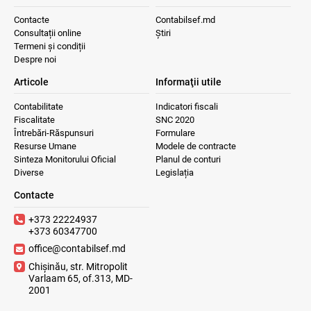
Contacte
Contabilsef.md
Consultații online
Știri
Termeni și condiții
Despre noi
Articole
Informaţii utile
Contabilitate
Indicatori fiscali
Fiscalitate
SNC 2020
Întrebări-Răspunsuri
Formulare
Resurse Umane
Modele de contracte
Sinteza Monitorului Oficial
Planul de conturi
Diverse
Legislația
Contacte
+373 22224937
+373 60347700
office@contabilsef.md
Chișinău, str. Mitropolit
Varlaam 65, of.313, MD-
2001