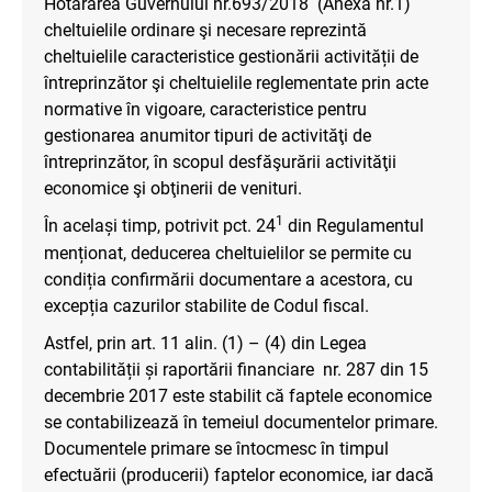
Hotărârea Guvernului nr.693/2018 (Anexa nr.1)
cheltuielile ordinare şi necesare reprezintă
cheltuielile caracteristice gestionării activității de
întreprinzător şi cheltuielile reglementate prin acte
normative în vigoare, caracteristice pentru
gestionarea anumitor tipuri de activităţi de
întreprinzător, în scopul desfăşurării activităţii
economice şi obţinerii de venituri.
1
În același timp, potrivit pct. 24
din Regulamentul
menționat, deducerea cheltuielilor se permite cu
condiția confirmării documentare a acestora, cu
excepția cazurilor stabilite de Codul fiscal.
Astfel, prin art. 11 alin. (1) – (4) din Legea
contabilității și raportării financiare nr. 287 din 15
decembrie 2017 este stabilit că faptele economice
se contabilizează în temeiul documentelor primare.
Documentele primare se întocmesc în timpul
efectuării (producerii) faptelor economice, iar dacă