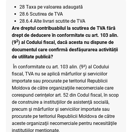
28 Taxa pe valoarea adaugată
28.6 Scutirea de TVA
28.6.4 Alte livrari scutite de TVA
Are dreptul contribuabilul la scutirea de TVA fără
drept de deducere în conformitate cu art. 103 alin.
2
(9
) al Codului fiscal, dacă acesta nu dispune de
documentul care confirmă desfășurarea activității
de utilitate publică?
În conformitate cu art. 103 alin. (9²) al Codului
fiscal, TVA nu se aplică mărfurilor şi serviciilor
importate sau procurate pe teritoriul Republicii
Moldova de către organizaţiile necomerciale care
corespund cerinţelor art. 52 din Codul fiscal, în scop
de construire a instituţiilor de asistenţă socială,
precum şi mărfurilor şi serviciilor importate sau
procurate pe teritoriul Republicii Moldova de către
aceste organizaţii necomerciale pentru necesităţile
instituţiilor menţionate.