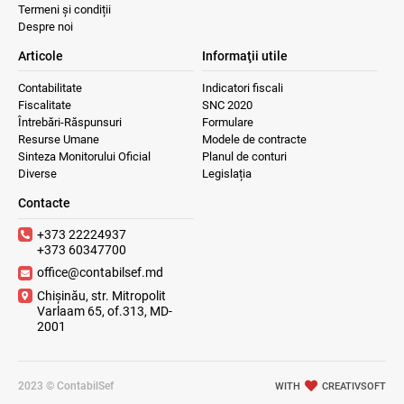
Termeni și condiții
Despre noi
Articole
Informaţii utile
Contabilitate
Indicatori fiscali
Fiscalitate
SNC 2020
Întrebări-Răspunsuri
Formulare
Resurse Umane
Modele de contracte
Sinteza Monitorului Oficial
Planul de conturi
Diverse
Legislația
Contacte
+373 22224937
+373 60347700
office@contabilsef.md
Chișinău, str. Mitropolit
Varlaam 65, of.313, MD-
2001
2023 © ContabilSef
WITH
CREATIVSOFT