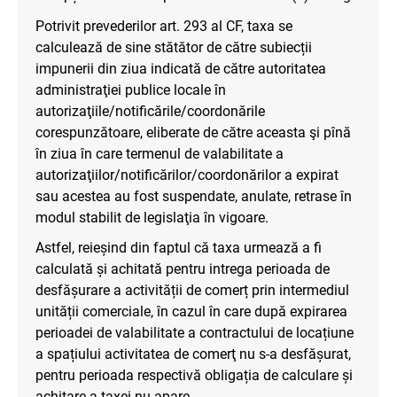
Potrivit prevederilor art. 293 al CF, taxa se
calculează de sine stătător de către subiecții
impunerii din ziua indicată de către autoritatea
administraţiei publice locale în
autorizaţiile/notificările/coordonările
corespunzătoare, eliberate de către aceasta şi pînă
în ziua în care termenul de valabilitate a
autorizaţiilor/notificărilor/coordonărilor a expirat
sau acestea au fost suspendate, anulate, retrase în
modul stabilit de legislaţia în vigoare.
Astfel, reieșind din faptul că taxa urmează a fi
calculată și achitată pentru intrega perioada de
desfășurare a activității de comerț prin intermediul
unității comerciale, în cazul în care după expirarea
perioadei de valabilitate a contractului de locațiune
a spațiului activitatea de comerţ nu s-a desfășurat,
pentru perioada respectivă obligația de calculare și
achitare a taxei nu apare.