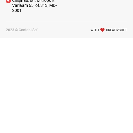
Chișinău, str. Mitropolit
Varlaam 65, of.313, MD-
2001
2023 © ContabilSef
WITH
CREATIVSOFT