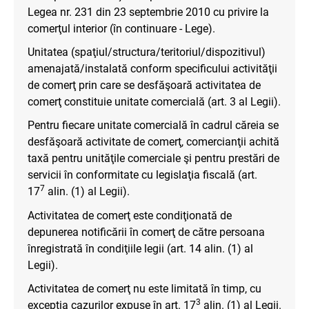
Legea nr. 231 din 23 septembrie 2010 cu privire la
comerţul interior (în continuare - Lege).
Unitatea (spaţiul/structura/teritoriul/dispozitivul)
amenajată/instalată conform specificului activităţii
de comerţ prin care se desfăşoară activitatea de
comerţ constituie unitate comercială (art. 3 al Legii).
Pentru fiecare unitate comercială în cadrul căreia se
desfăşoară activitate de comerţ, comercianţii achită
taxă pentru unităţile comerciale şi pentru prestări de
servicii în conformitate cu legislaţia fiscală (art.
7
17
alin. (1) al Legii).
Activitatea de comerţ este condiţionată de
depunerea notificării în comerţ de către persoana
înregistrată în condiţiile legii (art. 14 alin. (1) al
Legii).
Activitatea de comerţ nu este limitată în timp, cu
3
excepția cazurilor expuse în art. 17
alin. (1) al Legii.