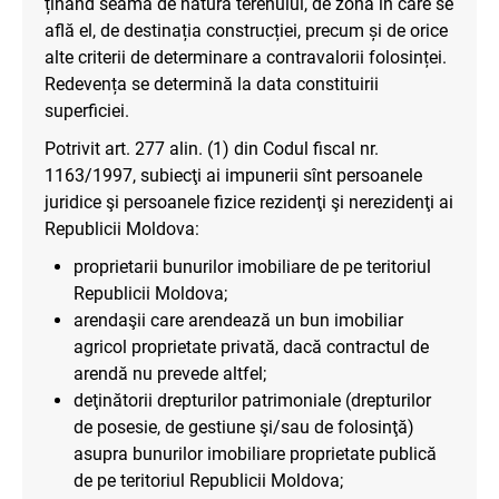
ținând seama de natura terenului, de zona în care se
află el, de destinația construcției, precum și de orice
alte criterii de determinare a contravalorii folosinței.
Redevența se determină la data constituirii
superficiei.
Potrivit art. 277 alin. (1) din Codul fiscal nr.
1163/1997, subiecţi ai impunerii sînt persoanele
juridice şi persoanele fizice rezidenţi şi nerezidenţi ai
Republicii Moldova:
proprietarii bunurilor imobiliare de pe teritoriul
Republicii Moldova;
arendaşii care arendează un bun imobiliar
agricol proprietate privată, dacă contractul de
arendă nu prevede altfel;
deţinătorii drepturilor patrimoniale (drepturilor
de posesie, de gestiune şi/sau de folosinţă)
asupra bunurilor imobiliare proprietate publică
de pe teritoriul Republicii Moldova;