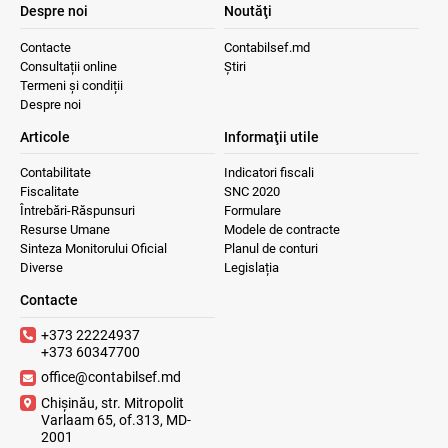
Despre noi
Noutăţi
Contacte
Contabilsef.md
Consultații online
Știri
Termeni și condiții
Despre noi
Articole
Informaţii utile
Contabilitate
Indicatori fiscali
Fiscalitate
SNC 2020
Întrebări-Răspunsuri
Formulare
Resurse Umane
Modele de contracte
Sinteza Monitorului Oficial
Planul de conturi
Diverse
Legislația
Contacte
+373 22224937
+373 60347700
office@contabilsef.md
Chișinău, str. Mitropolit
Varlaam 65, of.313, MD-
2001