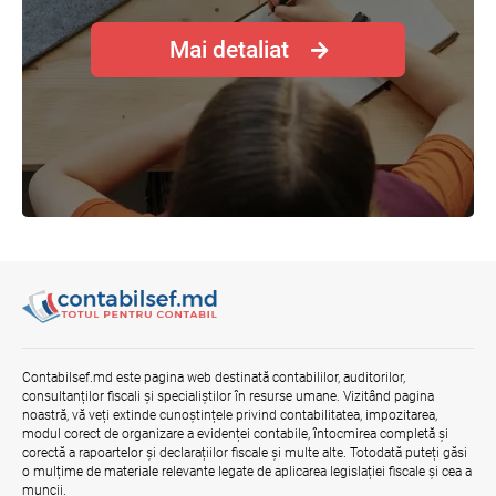
Mai detaliat
Plafonul operațiunilor valutare de capital
fără autorizarea BNM va crește
06.08.2026
MIA Plăți Instant: Soluția inovativă pentru
cetățeni, afaceri și plata serviciilor
publice
05.08.2026
BNM
Mai puține taxe pe muncă. Mai multă
stimulare a investițiilor. Mai ferm pe vicii.
Mai corect pe excepții.
Contabilsef.md este pagina web destinată contabililor, auditorilor,
07.08.2026
Ministerul Finațelor
consultanților fiscali și specialiștilor în resurse umane. Vizitând pagina
noastră, vă veți extinde cunoștințele privind contabilitatea, impozitarea,
modul corect de organizare a evidenței contabile, întocmirea completă și
corectă a rapoartelor și declarațiilor fiscale și multe alte. Totodată puteți găsi
Efectele trecerii la euro ca monedă de
o mulțime de materiale relevante legate de aplicarea legislației fiscale și cea a
referință
muncii.