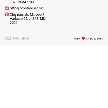
+373 60347700
office@contabilsef.md
Chișinău, str. Mitropolit
Varlaam 65, of.313, MD-
2001
2023 © ContabilSef
WITH
CREATIVSOFT