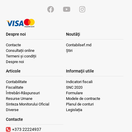
06.08.2026
BNM
Bunurile și banii confiscați vor fi utilizați
în scopuri sociale și în interes public
Despre noi
Noutăţi
06.08.2026
Guvernul RM
Contacte
Contabilsef.md
Consultații online
Știri
Termeni și condiții
Contract pentru transferul de date
personale în afara statelor cu protecție
Despre noi
adecvată
Articole
Informaţii utile
07.08.2026
Contabilitate
Indicatori fiscali
Fiscalitate
SNC 2020
Întrebări-Răspunsuri
Formulare
Gala Financiară 2026 – solicitare de
nominalizare a candidaților
Resurse Umane
Modele de contracte
Sinteza Monitorului Oficial
Planul de conturi
03.08.2026
Ministerul Finanțelor
Diverse
Legislația
Contacte
+373 22224937