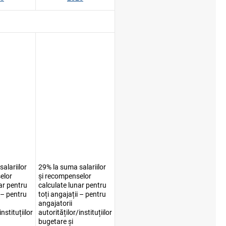
alariilor
29% la suma salariilor
elor
și recompenselor
ar pentru
calculate lunar pentru
i – pentru
toți angajații – pentru
angajatorii
instituțiilor
autorităților/instituțiilor
bugetare și