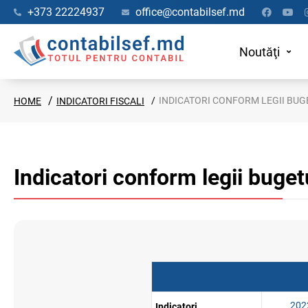
+373 22224937
office@contabilsef.md
Noutăţi
INDICATORI CONFORM LEGII BUG
HOME
INDICATORI FISCALI
Indicatori conform legii buget
202
Indicatori