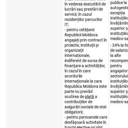
publice la
în vederea executării de
autogesti
lucrări sau prestări de
excepția
servicii, în cazul
instituțiil
rezidenților parcurilor
învățămîn
IT;
superior ș
- pentru cetățenii
instituțiilo
Republicii Moldova
medico-sa
angajați prin contract în
proiecte, instituții și
- 24% la f
organizații
de salariz
internaționale,
la alte
indiferent de sursa de
recompen
finanțare a activităților,
pentru
în cazul în care
angajatori
acordurile
sectorului
internaționale la care
instituțiil
Republica Moldova este
învățămîn
parte nu prevăd
superior și
scutirea de
plată
a
instituțiilo
contribuțiilor de
medico-sa
asigurări sociale de stat
obligatorii;
- pentru persoanele care
desfășoară activitate în
funcții elective ori sînt