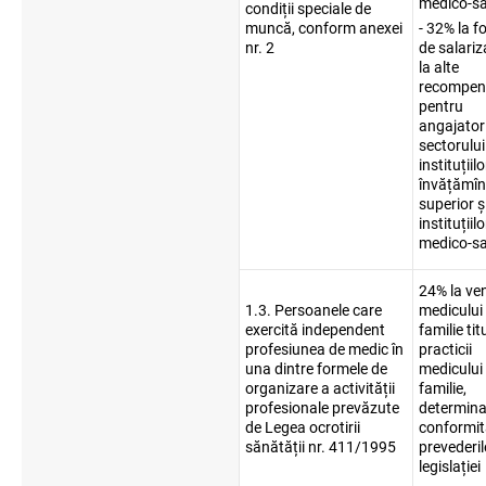
medico-sa
condiții speciale de
muncă, conform anexei
- 32% la f
nr. 2
de salariz
la alte
recompen
pentru
angajatori
sectorului
instituțiil
învățămîn
superior și
instituțiilo
medico-sa
24% la ven
1.3. Persoanele care
medicului
exercită independent
familie tit
profesiunea de medic în
practicii
una dintre formele de
medicului
organizare a activității
familie,
profesionale prevăzute
determina
de Legea ocrotirii
conformit
sănătății nr. 411/1995
prevederil
legislației