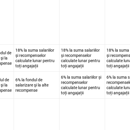
18% la suma salariilor
18% la suma salariilor
18% la suma s
ndul de
și recompenselor
și recompenselor
și recompens
şi la
calculate lunar pentru
calculate lunar pentru
calculate lun
mpense
toți angajații
toți angajații
toți angajații
6% la suma salariilor și
6% la suma sa
ul de
6% la fondul de
recompenselor
recompensel
şi la
salarizare şi la alte
calculate lunar pentru
calculate lun
mpense
recompense
toți angajații
toți angajații