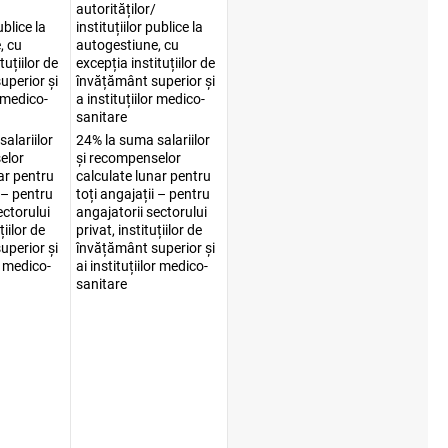
autorităților/
ublice la
instituțiilor publice la
, cu
autogestiune, cu
tuțiilor de
excepția instituțiilor de
uperior și
învățământ superior și
r medico-
a instituțiilor medico-
sanitare
alariilor
24% la suma salariilor
elor
și recompenselor
ar pentru
calculate lunar pentru
i – pentru
toți angajații – pentru
ectorului
angajatorii sectorului
țiilor de
privat, instituțiilor de
uperior și
învățământ superior și
or medico-
ai instituțiilor medico-
sanitare