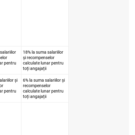
alariilor
18% la suma salariilor
elor
și recompenselor
ar pentru
calculate lunar pentru
toți angajații
lariilor și
6% la suma salariilor și
or
recompenselor
ar pentru
calculate lunar pentru
toți angajații