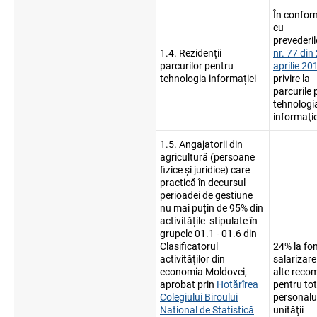
În confor
cu
prevederi
1.4. Rezidenții
nr. 77 din
parcurilor pentru
aprilie 20
tehnologia informației
privire la
parcurile 
tehnologi
informaţie
1.5. Angajatorii din
agricultură (persoane
fizice și juridice) care
practică în decursul
perioadei de gestiune
nu mai puțin de 95% din
activitățile stipulate în
grupele 01.1 - 01.6 din
Clasificatorul
24% la fo
activităților din
salarizare 
economia Moldovei,
alte reco
aprobat prin
Hotărîrea
pentru tot
Colegiului Biroului
personalu
National de Statistică
unităţii