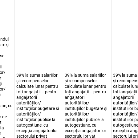
ondul
are și
se
i
lor/
39% la suma salariilor
39% la suma salariilor
39% la suma s
r
și recompenselor
și recompenselor
și recompens
și
calculate lunar pentru
calculate lunar pentru
calculate lun
lor/
toți angajații – pentru
toți angajații – pentru
toți angajați
r
angajatorii
angajatorii
angajatorii
autorităților/
autorităților/
autorităților/
une, cu
instituțiilor bugetare și
instituțiilor bugetare și
instituțiilor 
autorităților/
autorităților/
autorităților/
or de
instituțiilor publice la
instituțiilor publice la
instituțiilor p
t
autogestiune, cu
autogestiune, cu
autogestiune
i a
excepția angajatorilor
excepția angajatorilor
excepția anga
r
sectorului privat
sectorului privat
sectorului pr