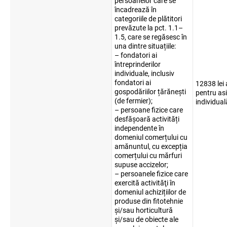
persoanelor care se
încadrează în
categoriile de plătitori
prevăzute la pct. 1.1–
1.5, care se regăsesc în
una dintre situațiile:
– fondatori ai
întreprinderilor
individuale, inclusiv
fondatori ai
12838 lei
gospodăriilor țărănești
pentru as
(de fermier);
individual
– persoane fizice care
desfășoară activități
independente în
domeniul comerțului cu
amănuntul, cu excepția
comerțului cu mărfuri
supuse accizelor;
– persoanele fizice care
exercită activităţi în
domeniul achizițiilor de
produse din fitotehnie
și/sau horticultură
și/sau de obiecte ale