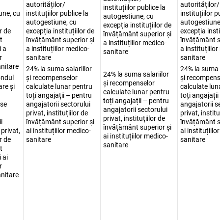
autorităților/
autorităților/
instituțiilor publice la
une, cu
instituțiilor publice la
instituțiilor p
autogestiune, cu
autogestiune, cu
autogestiune
excepția instituțiilor de
or de
excepția instituțiilor de
excepția insti
învățământ superior și
t
învățământ superior și
învățământ s
a instituțiilor medico-
i a
a instituțiilor medico-
a instituțiilo
sanitare
r
sanitare
sanitare
nitare
24% la suma salariilor
24% la suma s
24% la suma salariilor
ondul
și recompenselor
și recompens
și recompenselor
are și
calculate lunar pentru
calculate lun
calculate lunar pentru
toți angajații – pentru
toți angajați
toți angajații – pentru
se
angajatorii sectorului
angajatorii s
angajatorii sectorului
privat, instituțiilor de
privat, institu
privat, instituțiilor de
i
învățământ superior și
învățământ s
învățământ superior și
 privat,
ai instituțiilor medico-
ai instituțiil
ai instituțiilor medico-
or de
sanitare
sanitare
sanitare
t
 ai
r
nitare