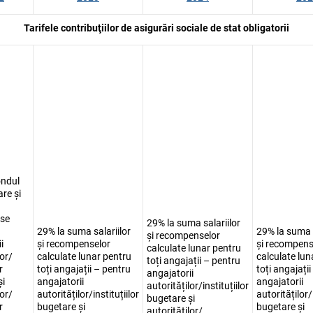
Tarifele contribuţiilor de asigurări sociale de stat obligatorii
ondul
are și
se
29% la suma salariilor
29% la suma salariilor
29% la suma s
și recompenselor
i
și recompenselor
și recompens
calculate lunar pentru
lor/
calculate lunar pentru
calculate lun
toți angajații – pentru
r
toți angajații – pentru
toți angajați
angajatorii
și
angajatorii
angajatorii
autorităților/instituțiilor
lor/
autorităților/instituțiilor
autorităților/
bugetare și
r
bugetare și
bugetare și
autorităților/