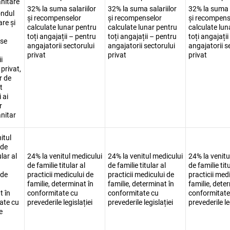
nitare
32% la suma salariilor
32% la suma salariilor
32% la suma s
ondul
și recompenselor
și recompenselor
și recompens
are și
calculate lunar pentru
calculate lunar pentru
calculate lun
toți angajații – pentru
toți angajații – pentru
toți angajați
se
angajatorii sectorului
angajatorii sectorului
angajatorii s
privat
privat
privat
i
 privat,
or de
t
 ai
r
nitar
itul
 de
ular al
24% la venitul medicului
24% la venitul medicului
24% la venitu
de familie titular al
de familie titular al
de familie titu
 de
practicii medicului de
practicii medicului de
practicii med
familie, determinat în
familie, determinat în
familie, dete
t în
conformitate cu
conformitate cu
conformitate
ate cu
prevederile legislației
prevederile legislației
prevederile le
e