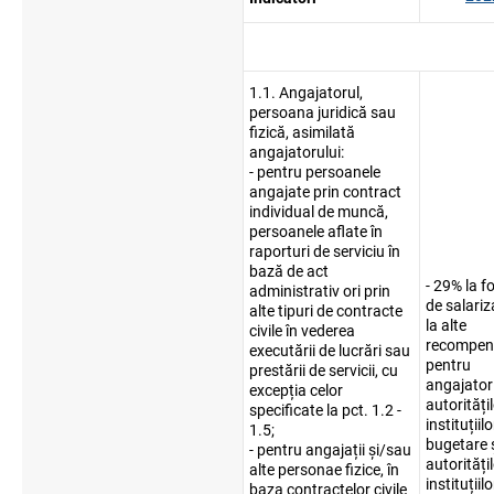
1.1. Angajatorul,
persoana juridică sau
fizică, asimilată
angajatorului:
- pentru persoanele
angajate prin contract
individual de muncă,
persoanele aflate în
raporturi de serviciu în
bază de act
- 29% la f
administrativ ori prin
de salariz
alte tipuri de contracte
la alte
civile în vederea
recompen
executării de lucrări sau
pentru
prestării de servicii, cu
angajatori
excepția celor
autorități
specificate la pct. 1.2 -
instituțiilo
1.5;
bugetare 
- pentru angajații și/sau
autorități
alte personae fizice, în
instituțiilo
baza contractelor civile