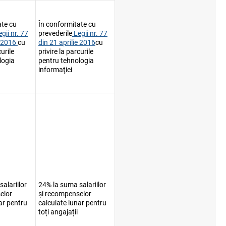
ate cu
În conformitate cu
egii nr. 77
prevederile
Legii nr. 77
e 2016
cu
din 21 aprilie 2016
cu
curile
privire la parcurile
logia
pentru tehnologia
informaţiei
alariilor
24% la suma salariilor
elor
și recompenselor
ar pentru
calculate lunar pentru
toți angajații