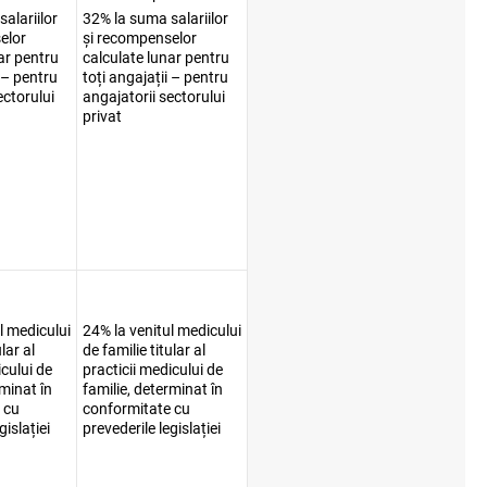
alariilor
32% la suma salariilor
elor
și recompenselor
ar pentru
calculate lunar pentru
i – pentru
toți angajații – pentru
ectorului
angajatorii sectorului
privat
l medicului
24% la venitul medicului
lar al
de familie titular al
icului de
practicii medicului de
rminat în
familie, determinat în
 cu
conformitate cu
gislației
prevederile legislației