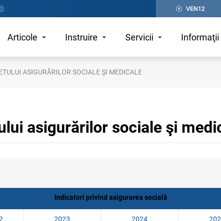
VEN12
Articole
Instruire
Servicii
Informaţii 
ETULUI ASIGURĂRILOR SOCIALE ŞI MEDICALE
ului asigurărilor sociale şi medi
Indicatori privind asigurarea socială
2
2023
2024
202