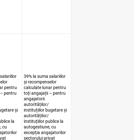
alariilor
39% la suma salariilor
elor
și recompenselor
ar pentru
calculate lunar pentru
i – pentru
toți angajații – pentru
angajatorii
autorităților/
bugetare și
instituțiilor bugetare și
autorităților/
ublice la
instituțiilor publice la
, cu
autogestiune, cu
jatorilor
excepția angajatorilor
ivat
sectorului privat