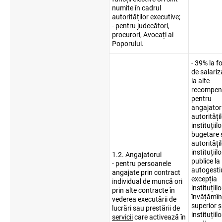
numite în cadrul
autorităților executive;
- pentru judecători,
procurori, Avocați ai
Poporului.
- 39% la f
de salariz
la alte
recompen
pentru
angajatori
autorități
instituțiilo
bugetare 
autorități
instituțiilo
1.2. Angajatorul
publice la
- pentru persoanele
autogesti
angajate prin contract
excepția
individual de muncă ori
instituțiil
prin alte contracte în
învățămîn
vederea executării de
superior ș
lucrări sau prestării de
instituțiilo
servicii
care activează în