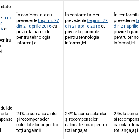
mitate
În conformitate cu
În conformitate cu
În conformit
le
Legii
prevederile
Legii nr. 77
prevederile
Legii nr. 77
prevederile
L
 21
din 21 aprilie 2016
cu
din 21 aprilie 2016
cu
din 21 aprili
16
cu
privire la parcurile
privire la parcurile
privire la par
pentru tehnologia
pentru tehnologia
pentru tehno
pentru
informaţiei
informaţiei
informaţiei
a
i
ndul de
şi la
24% la suma salariilor
24% la suma salariilor
24% la suma s
mpense
și recompenselor
și recompenselor
și recompens
calculate lunar pentru
calculate lunar pentru
calculate lun
l
toți angajații
toți angajații
toți angajații