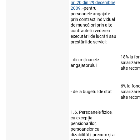
nr. 20 din 29 decembrie
2009
, -pentru
persoanele angajate
prin contract individual
de muncă ori prin alte
contracte în vederea
executării de lucrări sau
prestării de servicii:
18% la fo
- din mijloacele
salarizare 
angajatorului
alte reco
6% la fond
- de la bugetul de stat
salarizare 
alte reco
1.6. Persoanele fizice,
cu excepția
pensionarilor,
persoanelor cu
dizabilități, precum și a