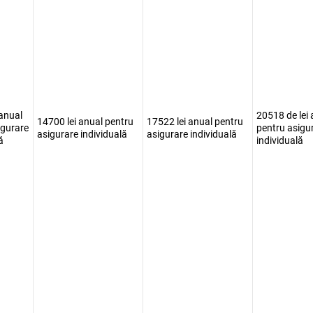
 anual
20518 de lei 
14700 lei anual pentru
17522 lei anual pentru
igurare
pentru asigu
asigurare individuală
asigurare individuală
ă
individuală