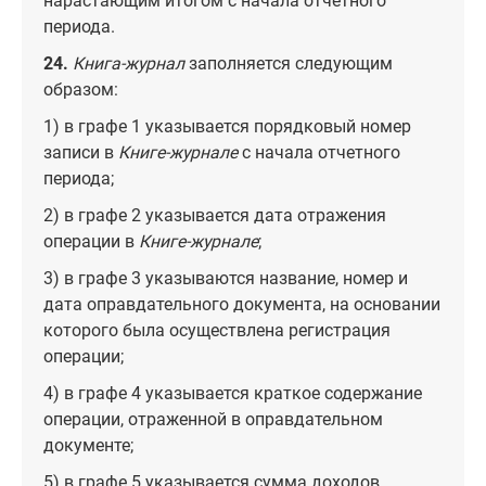
нарастающим итогом с начала отчетного
периода.
24.
Книга-журнал
заполняется следующим
образом:
1) в графе 1 указывается порядковый номер
записи в
Книге-журнале
с начала отчетного
периода;
2) в графе 2 указывается дата отражения
операции в
Книге-журнале
;
3) в графе 3 указываются название, номер и
дата оправдательного документа, на основании
которого была осуществлена регистрация
операции;
4) в графе 4 указывается краткое содержание
операции, отраженной в оправдательном
документе;
5) в графе 5 указывается сумма доходов,