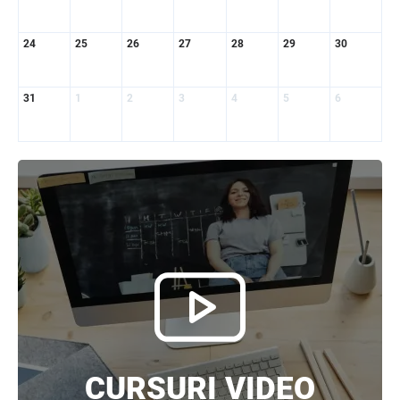
integrală a Titlului IV - accize armonizate
cu legislația UE
24
25
26
27
28
29
30
03.08.2026
31
1
2
3
4
5
6
Facilități fiscale pentru Proiectul
„Învățământul superior" — se elaborează
regulamentul de aplicare
31.07.2026
Discuții cu reprezentanții sindicatelor
despre ajustarea sistemului de salarizare
31.07.2026
Ministerul Finanțelor
Se propune modificarea Legii auditului —
consultări publice până la 19 august 2026
05.08.2026
CURSURI VIDEO