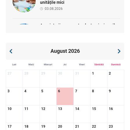
unitățile mici
03.08.2026
Angajatorii vor raporta electronic riscurile
profesionale: proiect de sistem
informațional pentru sănătatea
ocupațională
30.07.2026
August 2026
A fost actualizată lista proiectelor la care
Luni
Marți
Miercuri
Joi
Vineri
Sâmbătă
Duminică
se aplică facilități fiscale și vamale
27
28
29
30
31
1
2
31.07.2026
3
4
5
6
7
8
9
SFS a anunțat programul de seminare
pentru luna august 2026
10
11
12
13
14
15
16
03.08.2026
17
18
19
20
21
22
23
Sa definitivat proiectul de reformare