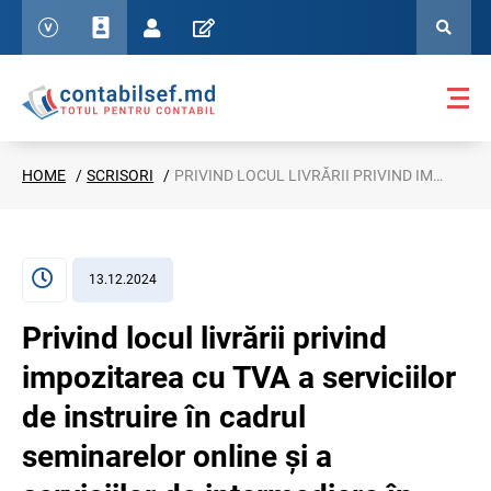
HOME
SCRISORI
PRIVIND LOCUL LIVRĂRII PRIVIND IMPOZITAREA CU TVA A SERVICIILOR DE INSTRUIRE ÎN CADRUL SEMINARELOR ONLINE ȘI A SERVICIILOR DE INTERMEDIERE ÎN AFACERI, SC. NR. 26-08/2-15/205738 DIN 06.12.2024
13.12.2024
Privind locul livrării privind
impozitarea cu TVA a serviciilor
de instruire în cadrul
seminarelor online și a