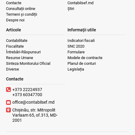
Contacte
Contabilsef.md
Consultații online
Știri
Termeni și condiții
Despre noi
Articole
Informaţii utile
Contabilitate
Indicatori fiscali
Fiscalitate
SNC 2020
Întrebări-Răspunsuri
Formulare
Resurse Umane
Modele de contracte
Sinteza Monitorului Oficial
Planul de conturi
Diverse
Legislația
Contacte
+373 22224937
+373 60347700
office@contabilsef.md
Chișinău, str. Mitropolit
Varlaam 65, of.313, MD-
2001