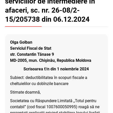
serviciilor de intermediere în
afaceri, sc. nr. 26-08/2-
15/205738 din 06.12.2024
Olga Golban
Serviciul Fiscal de Stat
str. Constantin Tănase 9
MD-2005, mun. Chişinău, Republica Moldova
Scrisoarea f/n din 1 noiembrie 2024
Subiect: deductibilitatea în scopuri fiscale a
cheltuielilor cu dobînzile bancare
Stimate doamnă,
Societatea cu Răspundere Limitată „Totul pentru
contabil” (cod fiscal 1007600050995) roagă să ne
prezentați explicații privind stabilirea locului livrării