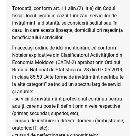
Totodată, conform art. 11 alin.(2) lit.e) din Codul
fiscal, locul livrării în cazul furnizării serviciilor de
învăţămînt la distanţă, se consideră sediul sau, în
cazul în care acesta lipseşte, domiciliul ori reşedinţa
beneficiarului serviciilor.
În aceeași ordine de idei menționăm, că conform
Notelor explicative din Clasificatorul Activităţilor din
Economia Moldovei (CAEM-2) aprobat prin Ordinul
Biroului Național de Statistică nr. 28 din 07.05.2019,
în clasa 85.59 „Alte forme de învățământ neatribuite
la alte categorii” se includ un spectru larg de servicii
și anume:
- servicii de învățământ profesional continuu pentru
adulți, care nu poate fi definit prin nivele respective
(primar, secundar, superior, etc);
- cursuri de instruire în diferite domenii (limbi străine;
oratorice; IT; etc);
- cursuri de perfecționare a cunoștințelor