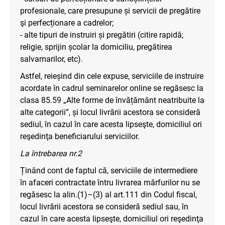
profesionale, care presupune și servicii de pregătire
şi perfecționare a cadrelor;
- alte tipuri de instruiri și pregătiri (citire rapidă;
religie, sprijin școlar la domiciliu, pregătirea
salvamarilor, etc).
Astfel, reieșind din cele expuse, serviciile de instruire
acordate în cadrul seminarelor online se regăsesc la
clasa 85.59 „Alte forme de învățământ neatribuite la
alte categorii”, și locul livrării acestora se consideră
sediul, în cazul în care acesta lipseşte, domiciliul ori
reşedinţa beneficiarului serviciilor.
La întrebarea nr.2
Ținând cont de faptul că, serviciile de intermediere
în afaceri contractate întru livrarea mărfurilor nu se
regăsesc la alin.(1)–(3) al art.111 din Codul fiscal,
locul livrării acestora se consideră sediul sau, în
cazul în care acesta lipseşte, domiciliul ori reşedinţa