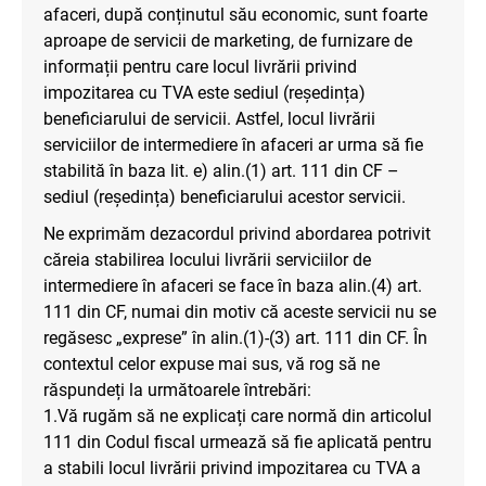
afaceri, după conținutul său economic, sunt foarte
aproape de servicii de marketing, de furnizare de
informații pentru care locul livrării privind
impozitarea cu TVA este sediul (reședința)
beneficiarului de servicii. Astfel, locul livrării
serviciilor de intermediere în afaceri ar urma să fie
stabilită în baza lit. e) alin.(1) art. 111 din CF –
sediul (reședința) beneficiarului acestor servicii.
Ne exprimăm dezacordul privind abordarea potrivit
căreia stabilirea locului livrării serviciilor de
intermediere în afaceri se face în baza alin.(4) art.
111 din CF, numai din motiv că aceste servicii nu se
regăsesc „exprese” în alin.(1)-(3) art. 111 din CF. În
contextul celor expuse mai sus, vă rog să ne
răspundeți la următoarele întrebări:
1.Vă rugăm să ne explicați care normă din articolul
111 din Codul fiscal urmează să fie aplicată pentru
a stabili locul livrării privind impozitarea cu TVA a