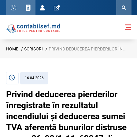
HOME
SCRISORI
PRIVIND DEDUCEREA PIERDERILOR ÎNREGISTRATE ÎN REZULTATUL INCENDIULUI ȘI DEDUCEREA SUMEI TVA AFERENTĂ BUNURILOR DISTRUSE SC. NR. 26-08/1-11-68247 DIN 08.04.2026
16.04.2026
Privind deducerea pierderilor
înregistrate în rezultatul
incendiului și deducerea sumei
TVA aferentă bunurilor distruse