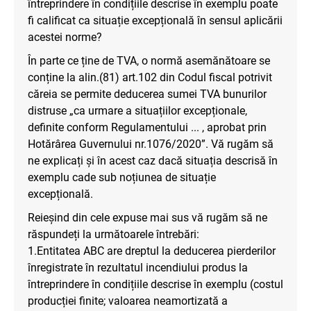
întreprindere în condițiile descrise în exemplu poate
fi calificat ca situație excepțională în sensul aplicării
acestei norme?
În parte ce ține de TVA, o normă asemănătoare se
conține la alin.(81) art.102 din Codul fiscal potrivit
căreia se permite deducerea sumei TVA bunurilor
distruse „ca urmare a situațiilor excepționale,
definite conform Regulamentului ... , aprobat prin
Hotărârea Guvernului nr.1076/2020”. Vă rugăm să
ne explicați și în acest caz dacă situația descrisă în
exemplu cade sub noțiunea de situație
excepțională.
Reieșind din cele expuse mai sus vă rugăm să ne
răspundeți la următoarele întrebări:
1.Entitatea ABC are dreptul la deducerea pierderilor
înregistrate în rezultatul incendiului produs la
întreprindere în condițiile descrise în exemplu (costul
producției finite; valoarea neamortizată a