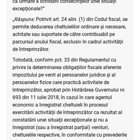
ca urmare a lichidării consecinţelor unei situaţii
excepţionale?”
„Răspuns:
Potrivit art. 24 alin. (1) din Codul fiscal, se
permite deducerea cheltuielilor ordinare şi necesare,
achitate sau suportate de către contribuabil pe
parcursul anului fiscal, exclusiv în cadrul activităţii
de întreprinzător.
Totodată, conform pct. 33 din Regulamentul cu
privire la determinarea obligaţiilor fiscale aferente
impozitului pe venit al persoanelor juridice şi al
persoanelor fizice care practică activitate de
întreprinzător, aprobat prin Hotărârea Guvernului nr.
693 din 11 iulie 2018, în cazul în care agentul
economic a înregistrat cheltuieli în procesul
exercitării activităţii de întreprinzător ca rezultat al
constatării unei situaţii excepţionale şi nu a
înregistrat (sau a înregistrat parţial) venituri,
cheltuielile respective, în conformitate cu prevederile