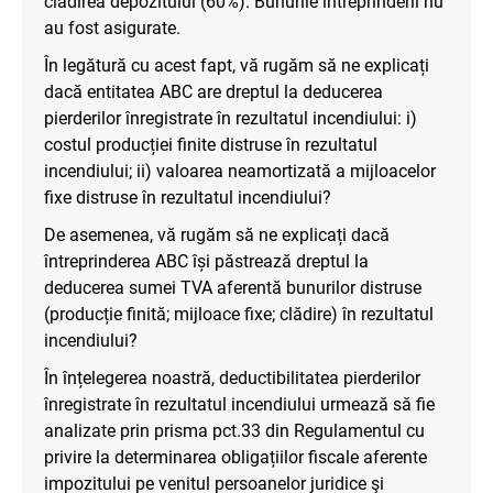
clădirea depozitului (60%). Bunurile întreprinderii nu
au fost asigurate.
În legătură cu acest fapt, vă rugăm să ne explicați
dacă entitatea ABC are dreptul la deducerea
pierderilor înregistrate în rezultatul incendiului: i)
costul producției finite distruse în rezultatul
incendiului; ii) valoarea neamortizată a mijloacelor
fixe distruse în rezultatul incendiului?
De asemenea, vă rugăm să ne explicați dacă
întreprinderea ABC își păstrează dreptul la
deducerea sumei TVA aferentă bunurilor distruse
(producție finită; mijloace fixe; clădire) în rezultatul
incendiului?
În înțelegerea noastră, deductibilitatea pierderilor
înregistrate în rezultatul incendiului urmează să fie
analizate prin prisma pct.33 din Regulamentul cu
privire la determinarea obligațiilor fiscale aferente
impozitului pe venitul persoanelor juridice şi