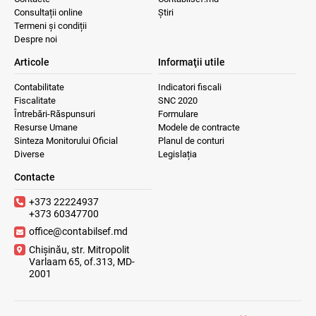
Consultații online
Știri
Termeni și condiții
Despre noi
Articole
Informaţii utile
Contabilitate
Indicatori fiscali
Fiscalitate
SNC 2020
Întrebări-Răspunsuri
Formulare
Resurse Umane
Modele de contracte
Sinteza Monitorului Oficial
Planul de conturi
Diverse
Legislația
Contacte
+373 22224937
+373 60347700
office@contabilsef.md
Chișinău, str. Mitropolit
Varlaam 65, of.313, MD-
2001