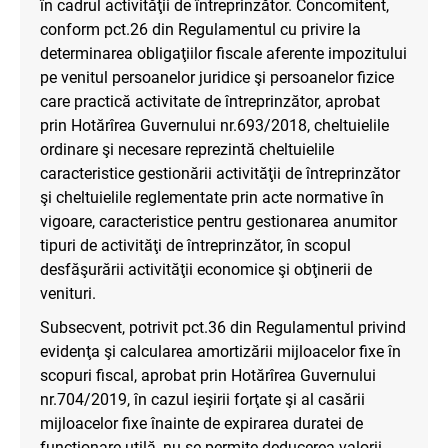
în cadrul activităţii de întreprinzător. Concomitent,
conform pct.26 din Regulamentul cu privire la
determinarea obligaţiilor fiscale aferente impozitului
pe venitul persoanelor juridice şi persoanelor fizice
care practică activitate de întreprinzător, aprobat
prin Hotărîrea Guvernului nr.693/2018, cheltuielile
ordinare şi necesare reprezintă cheltuielile
caracteristice gestionării activităţii de întreprinzător
şi cheltuielile reglementate prin acte normative în
vigoare, caracteristice pentru gestionarea anumitor
tipuri de activităţi de întreprinzător, în scopul
desfăşurării activităţii economice şi obţinerii de
venituri.
Subsecvent, potrivit pct.36 din Regulamentul privind
evidenţa şi calcularea amortizării mijloacelor fixe în
scopuri fiscal, aprobat prin Hotărîrea Guvernului
nr.704/2019, în cazul ieşirii forţate şi al casării
mijloacelor fixe înainte de expirarea duratei de
funcţionare utilă, nu se permite deducerea valorii