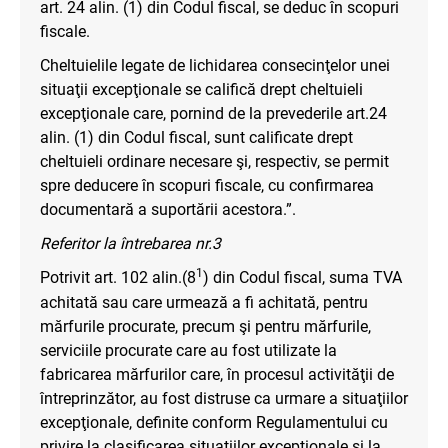
art. 24 alin. (1) din Codul fiscal, se deduc în scopuri
fiscale.
Cheltuielile legate de lichidarea consecinţelor unei
situaţii excepţionale se califică drept cheltuieli
excepţionale care, pornind de la prevederile art.24
alin. (1) din Codul fiscal, sunt calificate drept
cheltuieli ordinare necesare şi, respectiv, se permit
spre deducere în scopuri fiscale, cu confirmarea
documentară a suportării acestora.”.
Referitor la întrebarea nr.3
1
Potrivit art. 102 alin.(8
) din Codul fiscal, suma TVA
achitată sau care urmează a fi achitată, pentru
mărfurile procurate, precum şi pentru mărfurile,
serviciile procurate care au fost utilizate la
fabricarea mărfurilor care, în procesul activităţii de
întreprinzător, au fost distruse ca urmare a situaţiilor
excepţionale, definite conform Regulamentului cu
privire la clasificarea situaţiilor excepţionale şi la