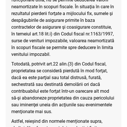
neamortizate în scopuri fiscale. În situaţia în care în
rezultatul pierderii forţate a mijlocului fix, sumele şi
despăgubirile de asigurare primite în baza
contractelor de asigurare şi coasigurare constituie,
în temeiul art.18 lit.i) din Codul fiscal nr.1163/1997,
surse de venituri impozabile, valoarea neamortizată
în scopuri fiscale se permite spre deducere în limita
venitului impozabil.
Totodată, potrivit art.22 alin.(3) din Codul fiscal,
proprietatea se consideră pierdută în mod forţat,
dacă ea este parţial sau total distrusă, furată,
sechestrată sau destinată demolării ori dacă
contribuabilul este forţat într-un oarecare alt mod
să-şi abandoneze proprietatea din cauza pericolului
sau iminenţei uneia din acţiunile sau evenimentele
menţionate mai sus.
Astfel, reieșind din normele menționate supra,