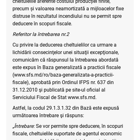
cheltuielile aferente costului producției finite,
precum și valoarea neamortizată a mijloacelor fixe
distruse în rezultatul incendiului nu se permit spre
deducere în scopuri fiscale.
Referitor la întrebarea nr.2
Cu privire la deducerea cheltuielilor ca urmare a
lichidării consecinţelor unei situaţii excepţionale,
comunicăm că răspunsul la întrebarea abordată
este expus în Baza generalizată a practicii fiscale
(www.sfs.md/ro/baza-generalizata-a-practicii-
fiscale), aprobată prin Ordinul IFPS nr. 637 din
31.12.2010 şi publicată pe site-ul oficial al
Serviciului Fiscal de Stat www.sfs.md.
Astfel, la codul 29.1.3.1.32 din Bază este expusă
următoarea întrebare şi răspuns:
„Întrebare:
Se vor permite spre deducere, în scopuri
fiscale, cheltuielile suportate de agentul economic