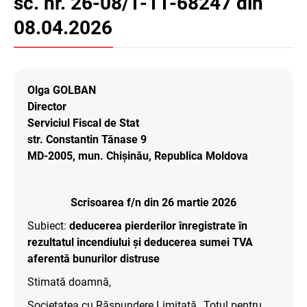
sc. nr. 26-08/1-11-68247 din
08.04.2026
Olga GOLBAN
Director
Serviciul Fiscal de Stat
str. Constantin Tănase 9
MD-2005, mun. Chișinău, Republica Moldova
Scrisoarea f/n din 26 martie 2026
Subiect:
deducerea pierderilor înregistrate în
rezultatul incendiului și deducerea sumei TVA
aferentă bunurilor distruse
Stimată doamnă,
Societatea cu Răspundere Limitată „Totul pentru