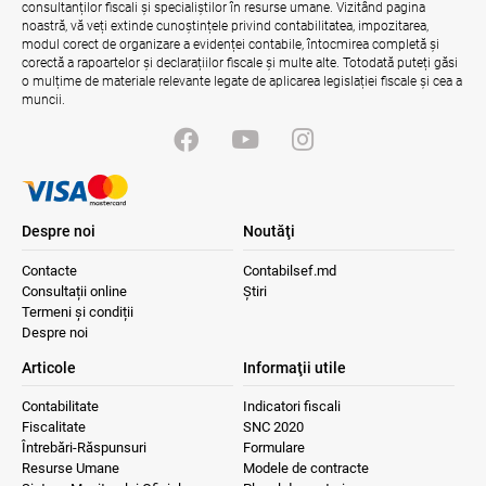
consultanților fiscali și specialiștilor în resurse umane. Vizitând pagina
noastră, vă veți extinde cunoștințele privind contabilitatea, impozitarea,
modul corect de organizare a evidenței contabile, întocmirea completă și
corectă a rapoartelor și declarațiilor fiscale și multe alte. Totodată puteți găsi
o mulțime de materiale relevante legate de aplicarea legislației fiscale și cea a
muncii.
Despre noi
Noutăţi
Contacte
Contabilsef.md
Consultații online
Știri
Termeni și condiții
Despre noi
Articole
Informaţii utile
Contabilitate
Indicatori fiscali
Fiscalitate
SNC 2020
Întrebări-Răspunsuri
Formulare
Resurse Umane
Modele de contracte