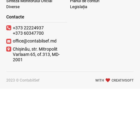
Sinteza Monitorului Oficial
Planul de conturi
Diverse
Legislația
Contacte
+373 22224937
+373 60347700
office@contabilsef.md
Chișinău, str. Mitropolit
Varlaam 65, of.313, MD-
2001
2023 © ContabilSef
WITH
CREATIVSOFT