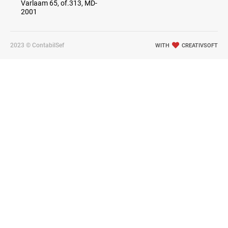
Varlaam 65, of.313, MD-
2001
2023 © ContabilSef
WITH
CREATIVSOFT