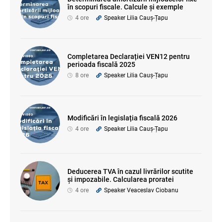
în scopuri fiscale. Calcule și exemple
4 ore
Speaker Lilia Cauș-Țapu
Completarea Declarației VEN12 pentru
perioada fiscală 2025
8 ore
Speaker Lilia Cauș-Țapu
Modificări în legislația fiscală 2026
4 ore
Speaker Lilia Cauș-Țapu
Deducerea TVA în cazul livrărilor scutite
și impozabile. Calcularea proratei
4 ore
Speaker Veaceslav Ciobanu