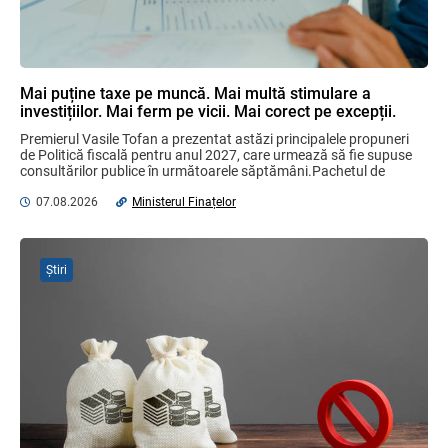
Garanția financiară pentru refacerea
mediului la exploatarea resurselor
minerale
04.08.2026
Mai puține taxe pe muncă. Mai multă stimulare a
investițiilor. Mai ferm pe vicii. Mai corect pe excepții.
Domenii supuse controalelor fiscale
Premierul Vasile Tofan a prezentat astăzi principalele propuneri 
operative în luna august 2026
de Politică fiscală pentru anul 2027, care urmează să fie supuse 
05.08.2026
Serviciul Fiscal de Stat
consultărilor publice în următoarele săptămâni.Pachetul de 
măsuri este ...
07.08.2026
Ministerul Finațelor
Sa definitivat proiectul de reformare
integrală a Titlului IV - accize armonizate
cu legislația UE
Știri
03.08.2026
Бухгалтерские и Налоговые
Консультации № 07/2026, комментарии
на полях
06.08.2026
Ciobanu Veaceslav