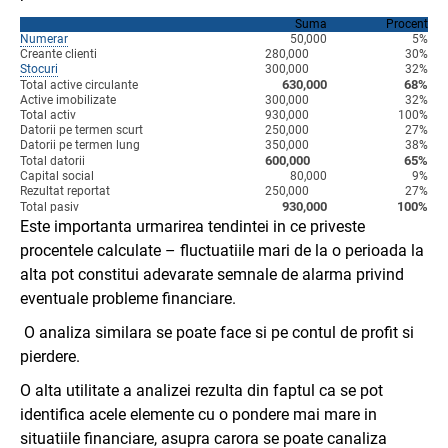
Suma
Procent
Numerar
50,000
5%
Creante clienti
280,000
30%
Stocuri
300,000
32%
630,000
68%
Total active circulante
Active imobilizate
300,000
32%
Total activ
930,000
100%
Datorii pe termen scurt
250,000
27%
Datorii pe termen lung
350,000
38%
600,000
65%
Total datorii
Capital social
80,000
9%
Rezultat reportat
250,000
27%
930,000
100%
Total pasiv
Este importanta urmarirea tendintei in ce priveste
procentele calculate – fluctuatiile mari de la o perioada la
alta pot constitui adevarate semnale de alarma privind
eventuale probleme financiare.
O analiza similara se poate face si pe contul de profit si
pierdere.
O alta utilitate a analizei rezulta din faptul ca se pot
identifica acele elemente cu o pondere mai mare in
situatiile financiare, asupra carora se poate canaliza