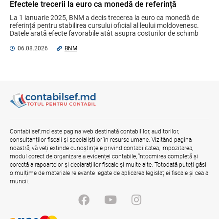
Efectele trecerii la euro ca monedă de referință
Mai puține taxe pe muncă. Mai multă
La 1 ianuarie 2025, BNM a decis trecerea la euro ca monedă de 
stimulare a investițiilor. Mai ferm pe vicii.
referință pentru stabilirea cursului oficial al leului moldovenesc. 
Mai corect pe excepții.
Datele arată efecte favorabile atât asupra costurilor de schimb 
valutar, ...
07.08.2026
Ministerul Finațelor
06.08.2026
BNM
Gala Financiară 2026 – solicitare de
nominalizare a candidaților
03.08.2026
Ministerul Finanțelor
Contract pentru transferul de date
Contabilsef.md este pagina web destinată contabililor, auditorilor,
personale în afara statelor cu protecție
consultanților fiscali și specialiștilor în resurse umane. Vizitând pagina
adecvată
noastră, vă veți extinde cunoștințele privind contabilitatea, impozitarea,
07.08.2026
modul corect de organizare a evidenței contabile, întocmirea completă și
corectă a rapoartelor și declarațiilor fiscale și multe alte. Totodată puteți găsi
o mulțime de materiale relevante legate de aplicarea legislației fiscale și cea a
muncii.