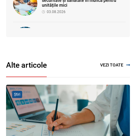
securitate și sănătate în muncă pentru
unitățile mici
03.08.2026
Proiectul de modificare a Titlului II din
Codul fiscal: noile reguli pentru veniturile
persoanelor fizice
07.08.2026
Alte articole
VEZI TOATE
Se propune modificarea Legii auditului —
consultări publice până la 19 august 2026
05.08.2026
Știri
SFS a anunțat programul de seminare
pentru luna august 2026
03.08.2026