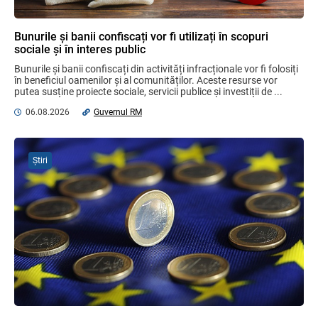
Plafonul operațiunilor valutare de capital
fără autorizarea BNM va crește
Bunurile și banii confiscați vor fi utilizați în scopuri
06.08.2026
sociale și în interes public
Bunurile și banii confiscați din activități infracționale vor fi folosiți 
în beneficiul oamenilor și al comunităților. Aceste resurse vor 
putea susține proiecte sociale, servicii publice și investiții de ...
MIA Plăți Instant: Soluția inovativă pentru
cetățeni, afaceri și plata serviciilor
06.08.2026
Guvernul RM
publice
05.08.2026
BNM
Știri
Efectele trecerii la euro ca monedă de
referință
06.08.2026
BNM
Bunurile și banii confiscați vor fi utilizați
în scopuri sociale și în interes public
06.08.2026
Guvernul RM