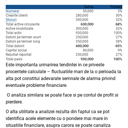
Suma
Procent
Numerar
50,000
5%
Creante clienti
280,000
30%
Stocuri
300,000
32%
630,000
68%
Total active circulante
Active imobilizate
300,000
32%
Total activ
930,000
100%
Datorii pe termen scurt
250,000
27%
Datorii pe termen lung
350,000
38%
600,000
65%
Total datorii
Capital social
80,000
9%
Rezultat reportat
250,000
27%
930,000
100%
Total pasiv
Este importanta urmarirea tendintei in ce priveste
procentele calculate – fluctuatiile mari de la o perioada la
alta pot constitui adevarate semnale de alarma privind
eventuale probleme financiare.
O analiza similara se poate face si pe contul de profit si
pierdere.
O alta utilitate a analizei rezulta din faptul ca se pot
identifica acele elemente cu o pondere mai mare in
situatiile financiare, asupra carora se poate canaliza