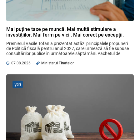
Garanția financiară pentru refacerea
mediului la exploatarea resurselor
minerale
04.08.2026
Mai puține taxe pe muncă. Mai multă stimulare a
investițiilor. Mai ferm pe vicii. Mai corect pe excepții.
Domenii supuse controalelor fiscale
Premierul Vasile Tofan a prezentat astăzi principalele propuneri 
operative în luna august 2026
de Politică fiscală pentru anul 2027, care urmează să fie supuse 
05.08.2026
Serviciul Fiscal de Stat
consultărilor publice în următoarele săptămâni.Pachetul de 
măsuri este ...
07.08.2026
Ministerul Finațelor
Sa definitivat proiectul de reformare
integrală a Titlului IV - accize armonizate
cu legislația UE
Știri
03.08.2026
Бухгалтерские и Налоговые
Консультации № 07/2026, комментарии
на полях
06.08.2026
Ciobanu Veaceslav