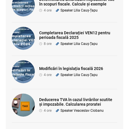
în scopuri fiscale. Calcule și exemple
4 ore
Speaker Lilia Cauș-Țapu
Completarea Declarației VEN12 pentru
perioada fiscală 2025
8 ore
Speaker Lilia Cauș-Țapu
Modificări în legislația fiscală 2026
4 ore
Speaker Lilia Cauș-Țapu
Deducerea TVA în cazul livrărilor scutite
și impozabile. Calcularea proratei
4 ore
Speaker Veaceslav Ciobanu