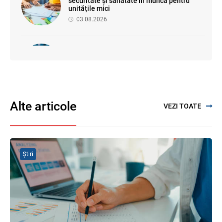
securitate și sănătate în muncă pentru
unitățile mici
03.08.2026
Proiectul de modificare a Titlului II din
Codul fiscal: noile reguli pentru veniturile
persoanelor fizice
07.08.2026
Alte articole
VEZI TOATE
Se propune modificarea Legii auditului —
consultări publice până la 19 august 2026
05.08.2026
Știri
SFS a anunțat programul de seminare
pentru luna august 2026
03.08.2026