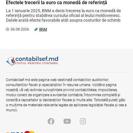
Efectele trecerii la euro ca monedă de referință
La 1 ianuarie 2025, BNM a decis trecerea la euro ca monedă de 
Bunurile și banii confiscați vor fi utilizați
referință pentru stabilirea cursului oficial al leului moldovenesc. 
în scopuri sociale și în interes public
Datele arată efecte favorabile atât asupra costurilor de schimb 
06.08.2026
Guvernul RM
valutar, ...
06.08.2026
BNM
Contract pentru transferul de date
personale în afara statelor cu protecție
adecvată
07.08.2026
Contabilsef.md este pagina web destinată contabililor, auditorilor,
Gala Financiară 2026 – solicitare de
consultanților fiscali și specialiștilor în resurse umane. Vizitând pagina
nominalizare a candidaților
noastră, vă veți extinde cunoștințele privind contabilitatea, impozitarea,
03.08.2026
Ministerul Finanțelor
modul corect de organizare a evidenței contabile, întocmirea completă și
corectă a rapoartelor și declarațiilor fiscale și multe alte. Totodată puteți găsi
o mulțime de materiale relevante legate de aplicarea legislației fiscale și cea a
muncii.