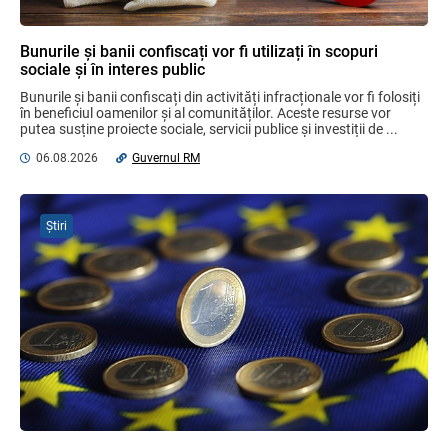
Plafonul operațiunilor valutare de capital
fără autorizarea BNM va crește
Bunurile și banii confiscați vor fi utilizați în scopuri
06.08.2026
sociale și în interes public
Bunurile și banii confiscați din activități infracționale vor fi folosiți 
în beneficiul oamenilor și al comunităților. Aceste resurse vor 
putea susține proiecte sociale, servicii publice și investiții de ...
MIA Plăți Instant: Soluția inovativă pentru
cetățeni, afaceri și plata serviciilor
06.08.2026
Guvernul RM
publice
05.08.2026
BNM
Știri
Mai puține taxe pe muncă. Mai multă
stimulare a investițiilor. Mai ferm pe vicii.
Mai corect pe excepții.
07.08.2026
Ministerul Finațelor
Efectele trecerii la euro ca monedă de
referință
06.08.2026
BNM