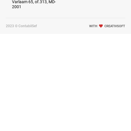
Varlaam 65, of.313, MD-
2001
2023 © ContabilSef
WITH
CREATIVSOFT