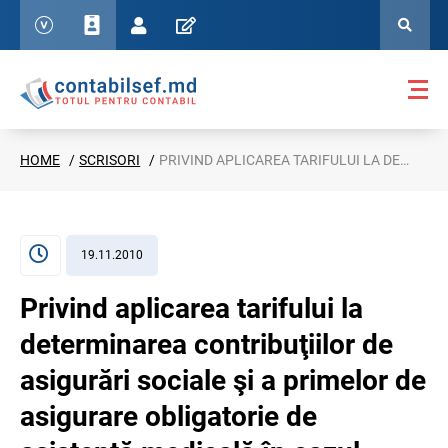
HOME
SCRISORI
PRIVIND APLICAREA TARIFULUI LA DETERMINAREA CONTRIBUŢIILOR DE ASIGURĂRI SOCIALE ŞI A PRIMELOR DE ASIGURARE OBLIGATORIE DE ASISTENŢĂ MEDICALĂ ÎN CAZUL ACHITĂRII ÎNDEMNIZAŢIILOR CONFORM DECIZIEI INSTANŢEI DE JUDECATĂ (SCRISOAREA IFPS NR. 26-08/4-11/5-664/7210 DIN 19.11.2010)
19.11.2010
Privind aplicarea tarifului la
determinarea contribuţiilor de
asigurări sociale şi a primelor de
asigurare obligatorie de