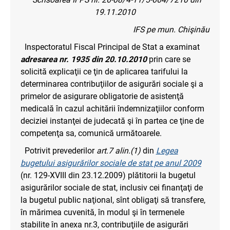
19.11.2010
IFS pe mun. Chişinău
Inspectoratul Fiscal Principal de Stat a examinat
adresarea nr. 1935 din 20.10.2010
prin care se
solicită explicaţii ce ţin de aplicarea tarifului la
determinarea contribuţiilor de asigurări sociale şi a
primelor de asigurare obligatorie de asistenţă
medicală în cazul achitării îndemnizaţiilor conform
deciziei instanţei de judecată şi în partea ce ţine de
competenţa sa, comunică următoarele.
Potrivit prevederilor
art.7 alin.(1)
din
Legea
bugetului asigurărilor sociale de stat pe anul 2009
(nr. 129-XVIII din 23.12.2009) plătitorii la bugetul
asigurărilor sociale de stat, inclusiv cei finanţaţi de
la bugetul public naţional, sînt obligaţi să transfere,
în mărimea cuvenită, în modul şi în termenele
stabilite în anexa nr.3, contribuţiile de asigurări