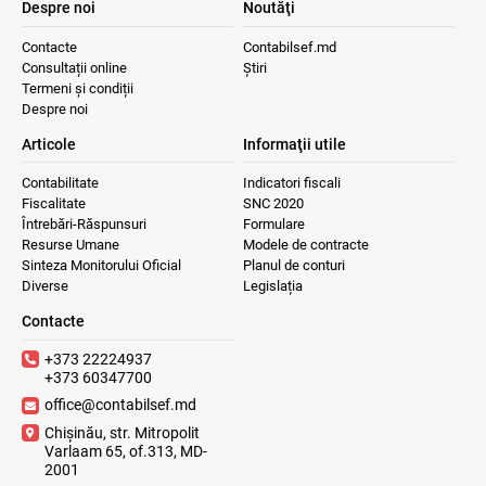
Despre noi
Noutăţi
Contacte
Contabilsef.md
Consultații online
Știri
Termeni și condiții
Despre noi
Articole
Informaţii utile
Contabilitate
Indicatori fiscali
Fiscalitate
SNC 2020
Întrebări-Răspunsuri
Formulare
Resurse Umane
Modele de contracte
Sinteza Monitorului Oficial
Planul de conturi
Diverse
Legislația
Contacte
+373 22224937
+373 60347700
office@contabilsef.md
Chișinău, str. Mitropolit
Varlaam 65, of.313, MD-
2001