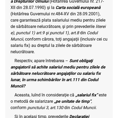
a Drepturilor Omului
(Hotărîrea Guvernului nr. 217-
XII din 28.07.1990) şi la
Carta socială europeană
(Hotărîrea Guvernului nr.484-XV din 28.09.2001),
care garantează plata salariului mediu pentru zilele
de sărbătoare nelucrătoare, şi prin prevederile
literei
e), punctul 1) art.9 şi punctul 1)
,
art.8
din
Codul
Muncii
, conform cărora, toţi angajaţii (inclusiv cei cu
salariu fix) au dreptul la zilele de sărbătoare
nelucrătoare.
Respectiv, apare întrebarea –
Sunt obligaţi
angajatorii să achite salariul mediu pentru zilele de
sărbătoare nelucrătoare angajaţilor cu salariu fix
lunar, în urma schimbărilor în art.111 din Codul
Muncii?
Aceasta, luînd în consideraţie că
„salariul fix”
este
o metodă de salarizare
„pe unitate de timp”
,
conform
punctului 3
,
art.130
din
Codul Muncii
.
Şi în acelaşi timp, prevederile
Declaraţiei