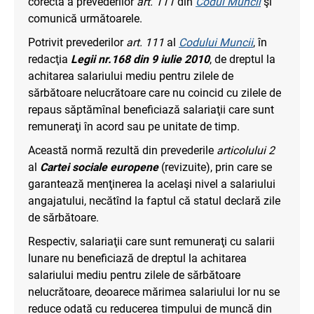
corectă a prevederilor
art. 111
din
Codul Muncii
şi
comunică următoarele.
Potrivit prevederilor
art. 111
al
Codului Muncii
, în
redacţia
Legii nr.168 din 9 iulie 2010
, de dreptul la
achitarea salariului mediu pentru zilele de
sărbătoare nelucrătoare care nu coincid cu zilele de
repaus săptămînal beneficiază salariaţii care sunt
remuneraţi în acord sau pe unitate de timp.
Această normă rezultă din prevederile
articolului 2
al
Cartei sociale europene
(revizuite), prin care se
garantează menţinerea la acelaşi nivel a salariului
angajatului, necătînd la faptul că statul declară zile
de sărbătoare.
Respectiv, salariaţii care sunt remuneraţi cu salarii
lunare nu beneficiază de dreptul la achitarea
salariului mediu pentru zilele de sărbătoare
nelucrătoare, deoarece mărimea salariului lor nu se
reduce odată cu reducerea timpului de muncă din