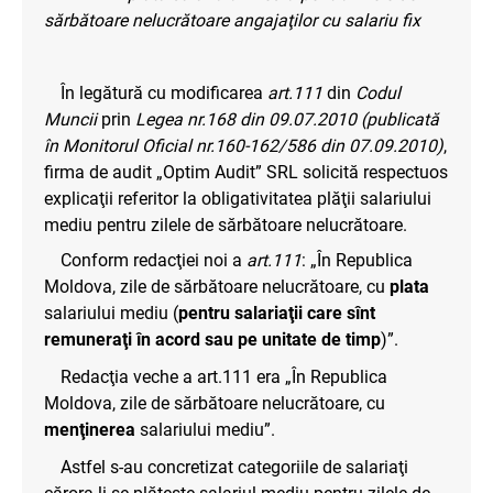
sărbătoare nelucr
ătoare angajaţilor cu salariu fix
În legătură cu modificarea
art.111
din
Codul
Muncii
prin
Legea nr.168 din 09.07.2010 (publicată
în Monitorul Oficial nr.160-162/586 din 07.09.2010)
,
firma de audit „Optim Audit” SRL solicită respectuos
explicaţii referitor la obligativitatea plăţii salariului
mediu pentru zilele de sărbătoare nelucrătoare.
Conform redacţiei noi a
art.111
: „În Republica
Moldova, zile de sărbătoare nelucrătoare, cu
plata
salariului mediu (
pentru salariaţii care sînt
remuneraţi în acord sau pe unitate de timp
)”.
Redacţia veche a art.111 era „În Republica
Moldova, zile de sărbătoare nelucrătoare, cu
menţinerea
salariului mediu”.
Astfel s-au concretizat categoriile de salariaţi