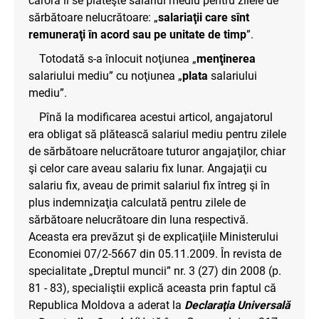
cărora li se plăteşte salariul mediu pentru zilele de
sărbătoare nelucrătoare: „
salariaţii care sînt
remuneraţi în acord sau pe unitate de timp
”.
Totodată s-a înlocuit noţiunea „
menţinerea
salariului mediu” cu noţiunea „
plata
salariului
mediu”.
Pînă la modificarea acestui articol, angajatorul
era obligat să plătească salariul mediu pentru zilele
de sărbătoare nelucrătoare tuturor angajaţilor, chiar
şi celor care aveau salariu fix lunar. Angajaţii cu
salariu fix, aveau de primit salariul fix întreg şi în
plus indemnizaţia calculată pentru zilele de
sărbătoare nelucrătoare din luna respectivă.
Aceasta era prevăzut şi de explicaţiile Ministerului
Economiei 07/2-5667 din 05.11.2009. În revista de
specialitate „Dreptul muncii” nr. 3 (27) din 2008 (p.
81 - 83), specialiştii explică aceasta prin faptul că
Republica Moldova a aderat la
Declaraţia Universală