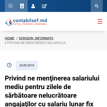
HOME
SCRISORI, INFORMAŢII
PRIVIND NE MENŢINEREA SALARIULUI MEDIU PENTRU ZILELE DE SĂRBĂTOARE NELUCRĂTOARE ANGAJAŢILOR CU SALARIU LUNAR FIX (SCRISOAREA MINISTERULUI MUNCII, PROTECŢIEI SOCIALE ŞI FAMILIEI NR.01-3262 DIN 24.09.2010)
24.09.2010
Privind ne menţinerea salariului
mediu pentru zilele de
sărbătoare nelucrătoare
angajaţilor cu salariu lunar fix