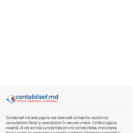
Contabilsef.md este pagina web destinată contabililor, auditorilor,
consultanților fiscali și specialiștilor în resurse umane. Vizitând pagina
noastră, vă veți extinde cunoștințele privind contabilitatea, impozitarea,
modul corect de organizare a evidenței contabile, întocmirea completă și