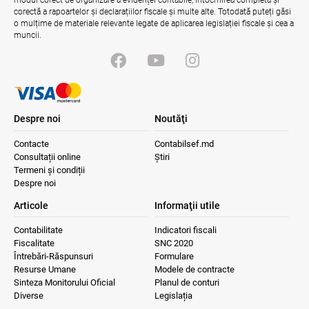
corectă a rapoartelor și declarațiilor fiscale și multe alte. Totodată puteți găsi
o mulțime de materiale relevante legate de aplicarea legislației fiscale și cea a
muncii.
Despre noi
Noutăţi
Contacte
Contabilsef.md
Consultații online
Știri
Termeni și condiții
Despre noi
Articole
Informaţii utile
Contabilitate
Indicatori fiscali
Fiscalitate
SNC 2020
Întrebări-Răspunsuri
Formulare
Resurse Umane
Modele de contracte
Sinteza Monitorului Oficial
Planul de conturi
Diverse
Legislația