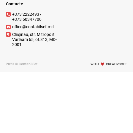
Contacte
+373 22224937
+373 60347700
office@contabilsef.md
Chișinău, str. Mitropolit
Varlaam 65, of.313, MD-
2001
2023 © ContabilSef
WITH
CREATIVSOFT