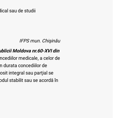
ical sau de studii
IFPS mun. Chişinău
blicii Moldova nr.60-XVI din
oncediilor medicale, a celor de
în durata concediilor de
sit integral sau parţial se
dul stabilit sau se acordă în