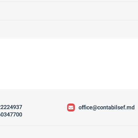
22224937
office@contabilsef.md
60347700