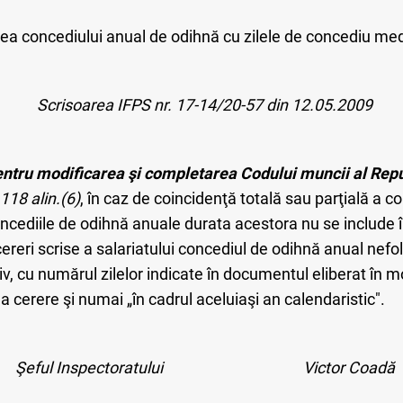
rea concediului anual de odihnă cu zilele de concediu med
Scrisoarea IFPS nr. 17-14/20-57 din 12.05.2009
ntru modificarea şi completarea Codului muncii al Repu
.118 alin.(6)
, în caz de coincidenţă totală sau parţială a c
oncediile de odihnă anuale durata acestora nu se include 
reri scrise a salariatului concediul de odihnă anual nefolo
v, cu numărul zilelor indicate în documentul eliberat în mo
 cerere şi numai „în cadrul aceluiaşi an calendaristic".
Şeful Inspectoratului
Victor Coadă