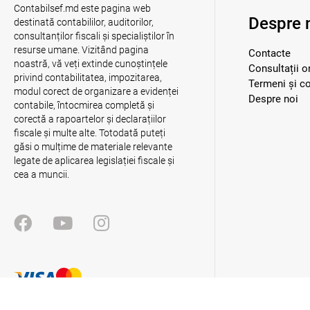
Contabilsef.md este pagina web
Despre 
destinată contabililor, auditorilor,
consultanților fiscali și specialiștilor în
resurse umane. Vizitând pagina
Contacte
noastră, vă veți extinde cunoștințele
Consultații o
privind contabilitatea, impozitarea,
Termeni și co
modul corect de organizare a evidenței
Despre noi
contabile, întocmirea completă și
corectă a rapoartelor și declarațiilor
fiscale și multe alte. Totodată puteți
găsi o mulțime de materiale relevante
legate de aplicarea legislației fiscale și
cea a muncii.