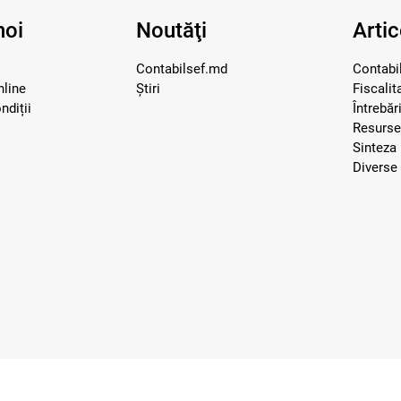
noi
Noutăţi
Artic
Contabilsef.md
Contabil
nline
Știri
Fiscalit
ndiții
Întrebăr
Resurs
Sinteza 
Diverse