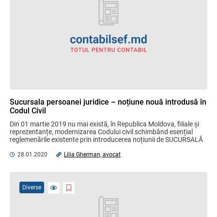
Sucursala persoanei juridice – noțiune nouă introdusă în
Codul Civil
Din 01 martie 2019 nu mai există, în Republica Moldova, filiale și 
reprezentanțe, modernizarea Codului civil schimbând esențial 
reglemenările existente prin introducerea noțiunii de SUCURSALĂ 
la art. 240 și 241 ...
28.01.2020
Lilia Gherman, avocat
Diverse