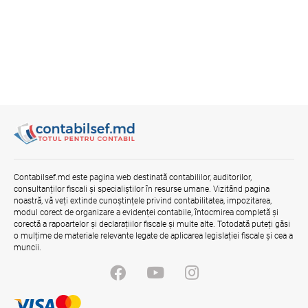
Contabilsef.md este pagina web destinată contabililor, auditorilor,
consultanților fiscali și specialiștilor în resurse umane. Vizitând pagina
noastră, vă veți extinde cunoștințele privind contabilitatea, impozitarea,
modul corect de organizare a evidenței contabile, întocmirea completă și
corectă a rapoartelor și declarațiilor fiscale și multe alte. Totodată puteți găsi
o mulțime de materiale relevante legate de aplicarea legislației fiscale și cea a
muncii.