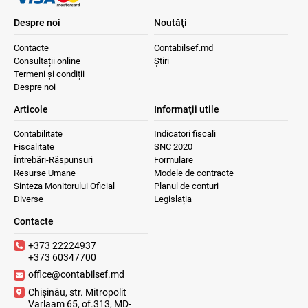
Despre noi
Noutăţi
Contacte
Contabilsef.md
Consultații online
Știri
Termeni și condiții
Despre noi
Articole
Informaţii utile
Contabilitate
Indicatori fiscali
Fiscalitate
SNC 2020
Întrebări-Răspunsuri
Formulare
Resurse Umane
Modele de contracte
Sinteza Monitorului Oficial
Planul de conturi
Diverse
Legislația
Contacte
+373 22224937
+373 60347700
office@contabilsef.md
Chișinău, str. Mitropolit
Varlaam 65, of.313, MD-