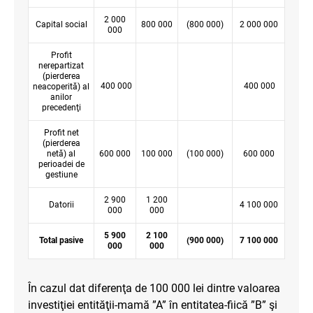
2 000
Capital social
800 000
(800 000)
2 000 000
000
Profit
nerepartizat
(pierderea
400 000
400 000
neacoperită) al
anilor
precedenţi
Profit net
(pierderea
netă) al
600 000
100 000
(100 000)
600 000
perioadei de
gestiune
2 900
1 200
Datorii
4 100 000
000
000
5 900
2 100
Total pasive
(900 000)
7 100 000
000
000
În cazul dat diferenţa de 100 000 lei dintre valoarea
investiţiei entităţii-mamă ”A” în entitatea-fiică ”B” şi