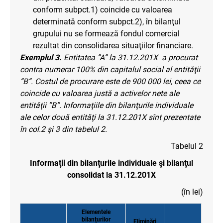
conform subpct.1) coincide cu valoarea
determinată conform subpct.2), în bilanţul
grupului nu se formează fondul comercial
rezultat din consolidarea situaţiilor financiare.
Exemplul 3.
Entitatea ”A” la 31.12.201X a procurat
contra numerar 100% din capitalul social al entităţii
”B”. Costul de procurare este de 900 000 lei, ceea ce
coincide cu valoarea justă a activelor nete ale
entităţii ”B”. Informaţiile din bilanţurile individuale
ale celor două entităţi la 31.12.201X sînt prezentate
în col.2 şi 3 din tabelul 2.
Tabelul 2
Informaţii din bilanţurile individuale şi bilanţul
consolidat la 31.12.201X
(în lei)
Elementele
bilanţurilor
Eliminări