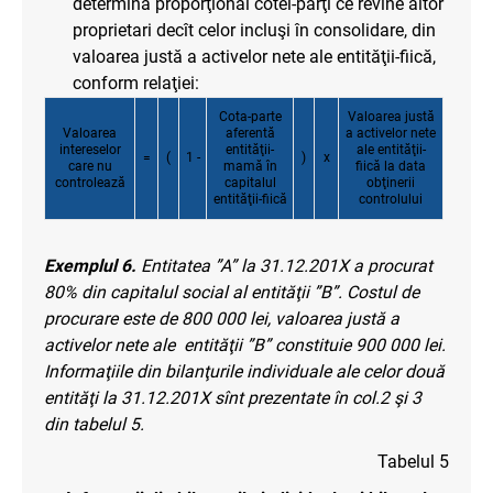
determină proporţional cotei-părţi ce revine altor
proprietari decît celor incluşi în consolidare, din
valoarea justă a activelor nete ale entităţii-fiică,
conform relaţiei:
Cota-parte
Valoarea justă
Valoarea
aferentă
a activelor nete
intereselor
entităţii-
ale entităţii-
=
(
1 -
)
x
care nu
mamă în
fiică la data
controlează
capitalul
obţinerii
entităţii-fiică
controlului
Exemplul 6.
Entitatea ”A” la 31.12.201X a procurat
80% din capitalul social al entităţii ”B”. Costul de
procurare este de 800 000 lei, valoarea justă a
activelor nete ale entităţii ”B” constituie 900 000 lei.
Informaţiile din bilanţurile individuale ale celor două
entităţi la 31.12.201X sînt prezentate în col.2 şi 3
din tabelul 5.
Tabelul 5