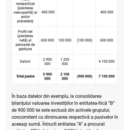
nerepartizat
(pierderea
400 000
400 000
neacoperită) al
anilor
precedenţi
Profit net
(pierderea
netă) al
600 000
100 000
(100 000)
600 000
perioadei de
gestiune
2 900
1 200
Datorii
4 100 000
000
000
5 900
2 100
Total pasive
(900 000)
7 100 000
000
000
În baza datelor din exemplu, la consolidarea
bilanţului valoarea investiţiilor în entitatea-fiică ”B”
de 900 000 lei este exclusă din activele grupului,
concomitent cu diminuarea respectivă a pasivelor în
aceeaşi sumă. Întrucît entitatea ”A” a procurat