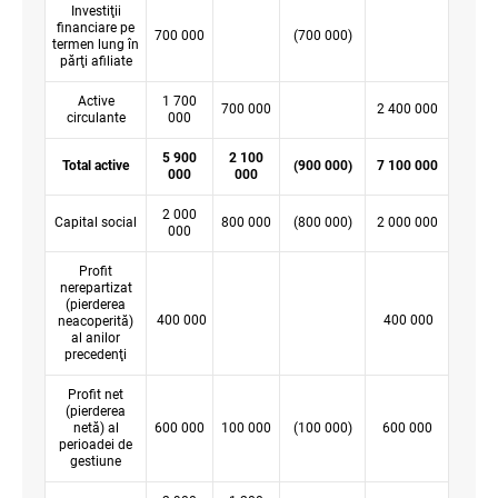
Investiţii
financiare pe
700 000
(700 000)
termen lung în
părţi afiliate
Active
1 700
700 000
2 400 000
circulante
000
5 900
2 100
Total active
(900 000)
7 100 000
000
000
2 000
Capital social
800 000
(800 000)
2 000 000
000
Profit
nerepartizat
(pierderea
400 000
400 000
neacoperită)
al anilor
precedenţi
Profit net
(pierderea
netă) al
600 000
100 000
(100 000)
600 000
perioadei de
gestiune