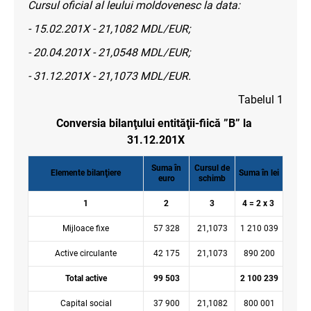
Cursul oficial al leului moldovenesc la data:
- 15.02.201X - 21,1082 MDL/EUR;
- 20.04.201X - 21,0548 MDL/EUR;
- 31.12.201X - 21,1073 MDL/EUR.
Tabelul 1
Conversia bilanţului entităţii-fiică ”B” la
31.12.201X
Suma în
Cursul de
Elemente bilanţiere
Suma în lei
euro
schimb
1
2
3
4 = 2 x 3
Mijloace fixe
57 328
21,1073
1 210 039
Active circulante
42 175
21,1073
890 200
Total active
99 503
2 100 239
Capital social
37 900
21,1082
800 001