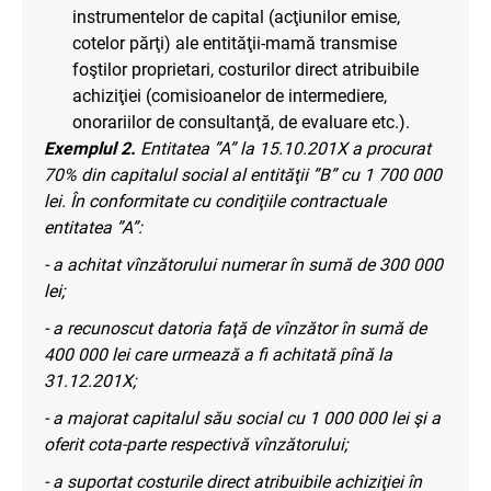
instrumentelor de capital (acţiunilor emise,
cotelor părţi) ale entităţii-mamă transmise
foştilor proprietari, costurilor direct atribuibile
achiziţiei (comisioanelor de intermediere,
onorariilor de consultanţă, de evaluare etc.).
Exemplul 2.
Entitatea ”A” la 15.10.201X a procurat
70% din capitalul social al entităţii ”B” cu 1 700 000
lei. În conformitate cu condiţiile contractuale
entitatea ”A”:
- a achitat vînzătorului numerar în sumă de 300 000
lei;
- a recunoscut datoria faţă de vînzător în sumă de
400 000 lei care urmează a fi achitată pînă la
31.12.201X;
- a majorat capitalul său social cu 1 000 000 lei şi a
oferit cota-parte respectivă vînzătorului;
- a suportat costurile direct atribuibile achiziţiei în