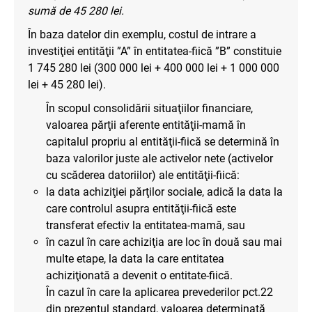
sumă de 45 280 lei.
În baza datelor din exemplu, costul de intrare a
investiţiei entităţii ”A” în entitatea-fiică ”B” constituie
1 745 280 lei (300 000 lei + 400 000 lei + 1 000 000
lei + 45 280 lei).
În scopul consolidării situaţiilor financiare,
valoarea părţii aferente entităţii-mamă în
capitalul propriu al entităţii-fiică se determină în
baza valorilor juste ale activelor nete (activelor
cu scăderea datoriilor) ale entităţii-fiică:
la data achiziţiei părţilor sociale, adică la data la
care controlul asupra entităţii-fiică este
transferat efectiv la entitatea-mamă, sau
în cazul în care achiziţia are loc în două sau mai
multe etape, la data la care entitatea
achiziţionată a devenit o entitate-fiică.
În cazul în care la aplicarea prevederilor pct.22
din prezentul standard, valoarea determinată