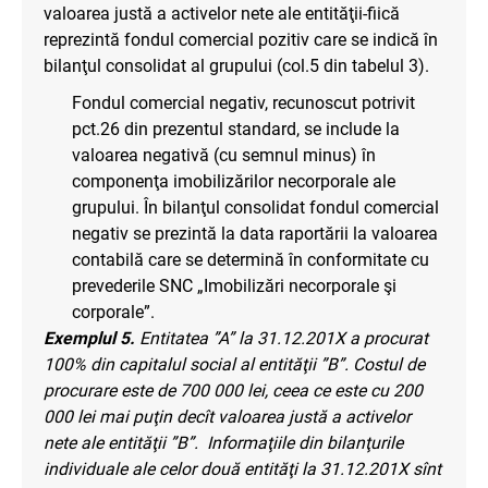
valoarea justă a activelor nete ale entităţii-fiică
reprezintă fondul comercial pozitiv care se indică în
bilanţul consolidat al grupului (col.5 din tabelul 3).
Fondul comercial negativ, recunoscut potrivit
pct.26 din prezentul standard, se include la
valoarea negativă (cu semnul minus) în
componenţa imobilizărilor necorporale ale
grupului. În bilanţul consolidat fondul comercial
negativ se prezintă la data raportării la valoarea
contabilă care se determină în conformitate cu
prevederile SNC „Imobilizări necorporale şi
corporale”.
Exemplul 5.
Entitatea ”A” la 31.12.201X a procurat
100% din capitalul social al entităţii ”B”. Costul de
procurare este de 700 000 lei, ceea ce este cu 200
000 lei mai puţin decît valoarea justă a activelor
nete ale entităţii ”B”. Informaţiile din bilanţurile
individuale ale celor două entităţi la 31.12.201X sînt