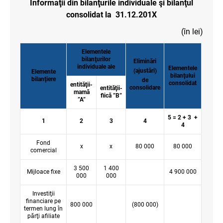
Informaţii din bilanţurile individuale şi bilanţul
consolidat la 31.12.201X
(în lei)
Elementele
bilanţurilor
Eliminări
individuale ale
Elementele
(ajustări)
Elemente
bilanţului
bilanţiere
de
consolidat
entităţii-
consolidare
entităţii-
mamă
fiică ”B”
”A”
5 = 2 + 3 +
1
2
3
4
4
Fond
x
x
80 000
80 000
comercial
3 500
1 400
Mijloace fixe
4 900 000
000
000
Investiţii
financiare pe
800 000
(800 000)
termen lung în
părţi afiliate