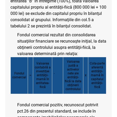
entitatea ”B” în întregime (100%), toată valoarea
capitalului propriu al entităţii-fiică (800 000 lei + 100
000 lei) se exclude din capitalul propriu în bilanţul
consolidat al grupului. Informaţiile din col.5 a
tabelului 2 se prezintă în bilanţul consolidat.
Fondul comercial rezultat din consolidarea
situaţiilor financiare se recunoaşte iniţial, la data
obţinerii controlului asupra entităţii-fiică, la
valoarea determinată prin relaţia:
Valoarea
Valoarea
Cota-parte
justă a
contabilă a
aferentă
activelor
investiţiei
entităţii-
Fondul
-
nete ale
=
entităţii-
x
mamă în
comercial
entităţii-
mamă în
capitalul
fiică la data
entitatea-
entităţii-
obţinerii
fiică
fiică
controlului
Fondul comercial pozitiv, recunoscut potrivit
pct.26 din prezentul standard, se include în