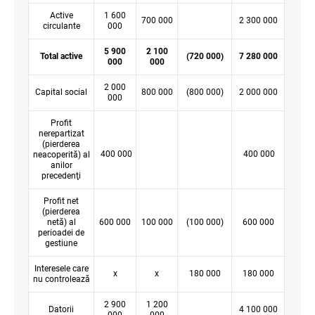
Active
1 600
700 000
2 300 000
circulante
000
5 900
2 100
Total active
(720 000)
7 280 000
000
000
2 000
Capital social
800 000
(800 000)
2 000 000
000
Profit
nerepartizat
(pierderea
400 000
400 000
neacoperită) al
anilor
precedenţi
Profit net
(pierderea
netă) al
600 000
100 000
(100 000)
600 000
perioadei de
gestiune
Interesele care
x
x
180 000
180 000
nu controlează
2 900
1 200
Datorii
4 100 000
000
000