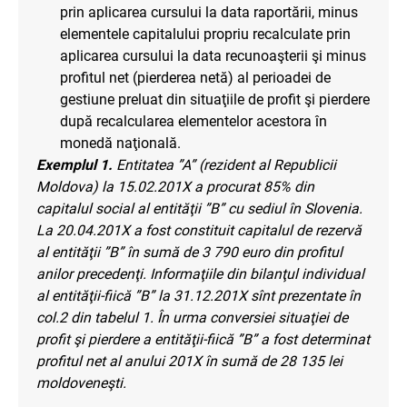
prin aplicarea cursului la data raportării, minus
elementele capitalului propriu recalculate prin
aplicarea cursului la data recunoaşterii şi minus
profitul net (pierderea netă) al perioadei de
gestiune preluat din situaţiile de profit şi pierdere
după recalcularea elementelor acestora în
monedă naţională.
Exemplul 1.
Entitatea ”A” (rezident al Republicii
Moldova) la 15.02.201X a procurat 85% din
capitalul social al entităţii ”B” cu sediul în Slovenia.
La 20.04.201X a fost constituit capitalul de rezervă
al entităţii ”B” în sumă de 3 790 euro din profitul
anilor precedenţi. Informaţiile din bilanţul individual
al entităţii-fiică ”B” la 31.12.201X sînt prezentate în
col.2 din tabelul 1. În urma conversiei situaţiei de
profit şi pierdere a entităţii-fiică ”B” a fost determinat
profitul net al anului 201X în sumă de 28 135 lei
moldoveneşti.