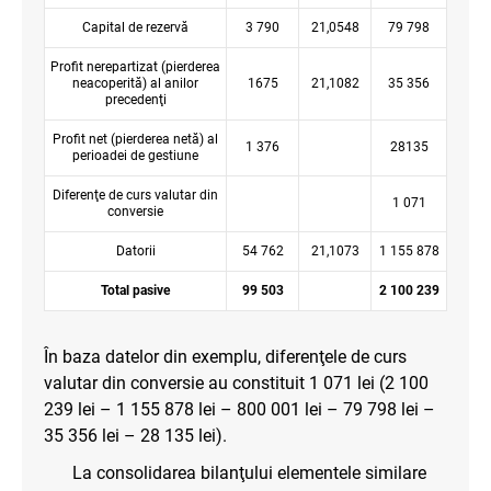
Capital de rezervă
3 790
21,0548
79 798
Profit nerepartizat (pierderea
neacoperită) al anilor
1675
21,1082
35 356
precedenţi
Profit net (pierderea netă) al
1 376
28135
perioadei de gestiune
Diferenţe de curs valutar din
1 071
conversie
Datorii
54 762
21,1073
1 155 878
Total pasive
99 503
2 100 239
În baza datelor din exemplu, diferenţele de curs
valutar din conversie au constituit 1 071 lei (2 100
239 lei – 1 155 878 lei – 800 001 lei – 79 798 lei –
35 356 lei – 28 135 lei).
La consolidarea bilanţului elementele similare