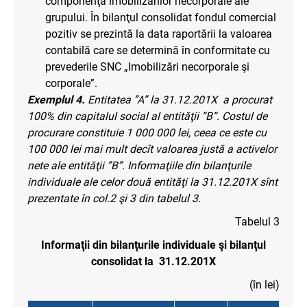
componenţa imobilizărilor necorporale ale
grupului. În bilanţul consolidat fondul comercial
pozitiv se prezintă la data raportării la valoarea
contabilă care se determină în conformitate cu
prevederile SNC „Imobilizări necorporale şi
corporale”.
Exemplul 4.
Entitatea ”A” la 31.12.201X a procurat
100% din capitalul social al entităţii ”B”. Costul de
procurare constituie 1 000 000 lei, ceea ce este cu
100 000 lei mai mult decît valoarea justă a activelor
nete ale entităţii ”B”. Informaţiile din bilanţurile
individuale ale celor două entităţi la 31.12.201X sînt
prezentate în col.2 şi 3 din tabelul 3.
Tabelul 3
Informaţii din bilanţurile individuale şi bilanţul
consolidat la 31.12.201X
(în lei)