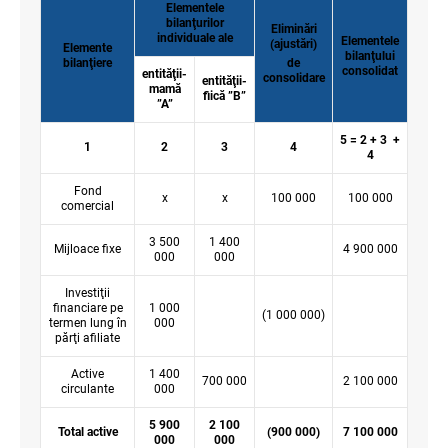
Elementele
bilanţurilor
Eliminări
individuale ale
Elementele
(ajustări)
Elemente
bilanţului
bilanţiere
de
consolidat
entităţii-
consolidare
entităţii-
mamă
fiică ”B”
”A”
5 = 2 + 3 +
1
2
3
4
4
Fond
x
x
100 000
100 000
comercial
3 500
1 400
Mijloace fixe
4 900 000
000
000
Investiţii
financiare pe
1 000
(1 000 000)
termen lung în
000
părţi afiliate
Active
1 400
700 000
2 100 000
circulante
000
5 900
2 100
Total active
(900 000)
7 100 000
000
000