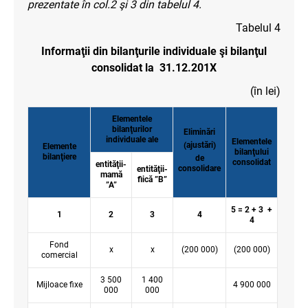
prezentate în col.2 şi 3 din tabelul 4.
Tabelul 4
Informaţii din bilanţurile individuale şi bilanţul
consolidat la 31.12.201X
(în lei)
Elementele
bilanţurilor
Eliminări
individuale ale
Elementele
(ajustări)
Elemente
bilanţului
bilanţiere
de
consolidat
entităţii-
consolidare
entităţii-
mamă
fiică ”B”
”A”
5 = 2 + 3 +
1
2
3
4
4
Fond
x
x
(200 000)
(200 000)
comercial
3 500
1 400
Mijloace fixe
4 900 000
000
000