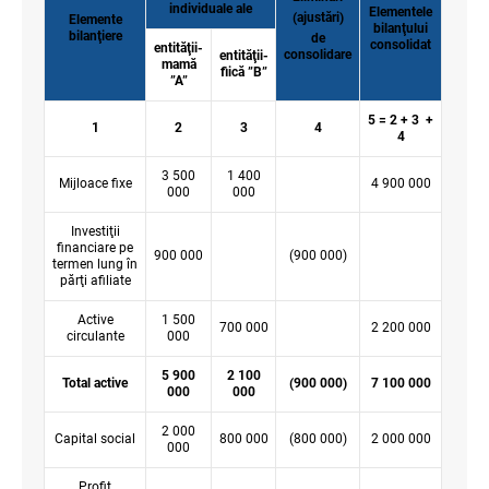
individuale ale
Elementele
(ajustări)
Elemente
bilanţului
bilanţiere
de
consolidat
entităţii-
consolidare
entităţii-
mamă
fiică ”B”
”A”
5 = 2 + 3 +
1
2
3
4
4
3 500
1 400
Mijloace fixe
4 900 000
000
000
Investiţii
financiare pe
900 000
(900 000)
termen lung în
părţi afiliate
Active
1 500
700 000
2 200 000
circulante
000
5 900
2 100
Total active
(900 000)
7 100 000
000
000
2 000
Capital social
800 000
(800 000)
2 000 000
000
Profit