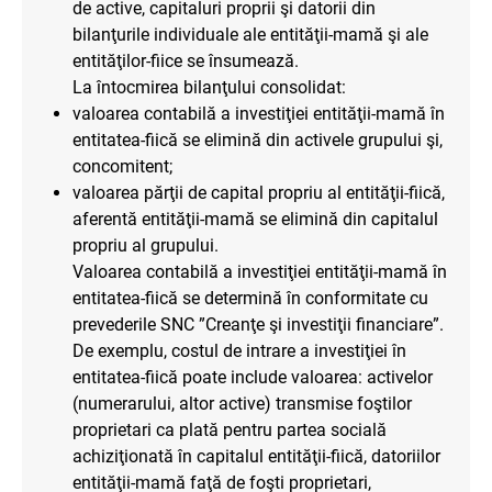
de active, capitaluri proprii şi datorii din
bilanţurile individuale ale entităţii-mamă şi ale
entităţilor-fiice se însumează.
La întocmirea bilanţului consolidat:
valoarea contabilă a investiţiei entităţii-mamă în
entitatea-fiică se elimină din activele grupului şi,
concomitent;
valoarea părţii de capital propriu al entităţii-fiică,
aferentă entităţii-mamă se elimină din capitalul
propriu al grupului.
Valoarea contabilă a investiţiei entităţii-mamă în
entitatea-fiică se determină în conformitate cu
prevederile SNC ”Creanţe şi investiţii financiare”.
De exemplu, costul de intrare a investiţiei în
entitatea-fiică poate include valoarea: activelor
(numerarului, altor active) transmise foştilor
proprietari ca plată pentru partea socială
achiziţionată în capitalul entităţii-fiică, datoriilor
entităţii-mamă faţă de foşti proprietari,