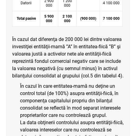
2 900
1 200
Datorii
4 100 000
000
000
5 900
2 100
Total pasive
(900 000)
7 100 000
000
000
În cazul dat diferenţa de 200 000 lei dintre valoarea
investiţiei entităţii-mamă ”A” în entitatea-fiică ”B” şi
valoarea justă a activelor nete ale entităţii-fiică
reprezintă fondul comercial negativ care se include
la valoarea negativă (cu semnul minus) în activul
bilanţului consolidat al grupului (col.5 din tabelul 4).
În cazul în care entitatea-mamă nu deţine un
control total (de 100%) asupra entităţii-fiică, în
componenţa capitalului propriu din bilanţul
consolidat se reflectă în mod separat interesele
proprietarilor care nu controlează grupul.
La data obţinerii controlului asupra entităţii-fiică,
valoarea intereselor care nu controlează se