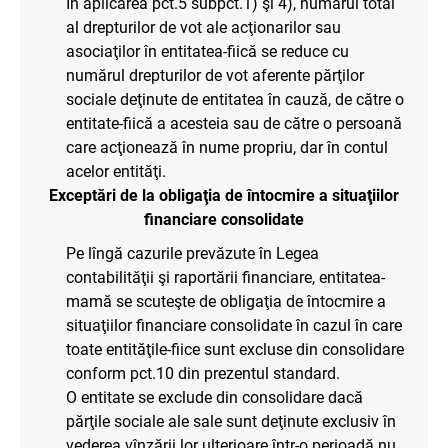
În aplicarea pct.5 subpct.1) şi 4), numărul total
al drepturilor de vot ale acţionarilor sau
asociaţilor în entitatea-fiică se reduce cu
numărul drepturilor de vot aferente părţilor
sociale deţinute de entitatea în cauză, de către o
entitate-fiică a acesteia sau de către o persoană
care acţionează în nume propriu, dar în contul
acelor entităţi.
Exceptări de la obligaţia de întocmire a situaţiilor
financiare consolidate
Pe lîngă cazurile prevăzute în Legea
contabilităţii şi raportării financiare, entitatea-
mamă se scuteşte de obligaţia de întocmire a
situaţiilor financiare consolidate în cazul în care
toate entităţile-fiice sunt excluse din consolidare
conform pct.10 din prezentul standard.
O entitate se exclude din consolidare dacă
părţile sociale ale sale sunt deţinute exclusiv în
vederea vînzării lor ulterioare într-o perioadă nu