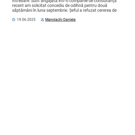
Întrebare: Sunt angajată într-o companie de consultanță 
recent am solicitat concediu de odihnă pentru două 
săptămâni în luna septembrie. Șeful a refuzat cererea de 
concediu pe motiv că în perioada ...
19.06.2025
Manolachi Daniela