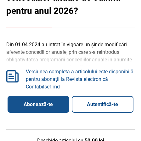
pentru anul 2026?
Din 01.04.2024 au intrat în vigoare un șir de modificări
aferente concediilor anuale, prin care s-a reintrodus
obligativitatea programării concediilor anuale în anumite
cazuri. Aceste modificări au fost făcute cu ...
Versiunea completă a articolului este disponibilă
pentru abonații la Revista electronică
Contabilsef.md
Abonează-te
Autentifică-te
Deschide articolul cu
50.00
lei