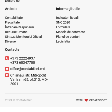
Despre noi
Articole
Informaţii utile
Contabilitate
Indicatori fiscali
Fiscalitate
SNC 2020
Întrebări-Răspunsuri
Formulare
Resurse Umane
Modele de contracte
Sinteza Monitorului Oficial
Planul de conturi
Diverse
Legislația
Contacte
+373 22224937
+373 60347700
office@contabilsef.md
Chișinău, str. Mitropolit
Varlaam 65, of.313, MD-
2001
2023 © ContabilSef
WITH
CREATIVSOFT