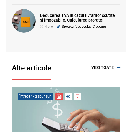
Deducerea TVA în cazul livrărilor scutite
și impozabile. Calcularea proratei
4 ore
Speaker Veaceslav Ciobanu
Alte articole
VEZI TOATE
Întrebări-Răspunsuri