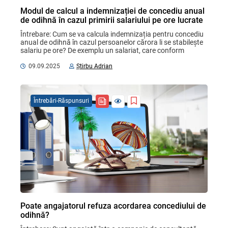
Modul de calcul a indemnizației de concediu anual
de odihnă în cazul primirii salariului pe ore lucrate
Întrebare: Cum se va calcula indemnizația pentru concediu 
anual de odihnă în cazul persoanelor cărora li se stabilește 
salariu pe ore? De exemplu un salariat, care conform 
graficului de lucru, a lucrat în luna mai ...
09.09.2025
Știrbu Adrian
Întrebări-Răspunsuri
Poate angajatorul refuza acordarea concediului de
odihnă?