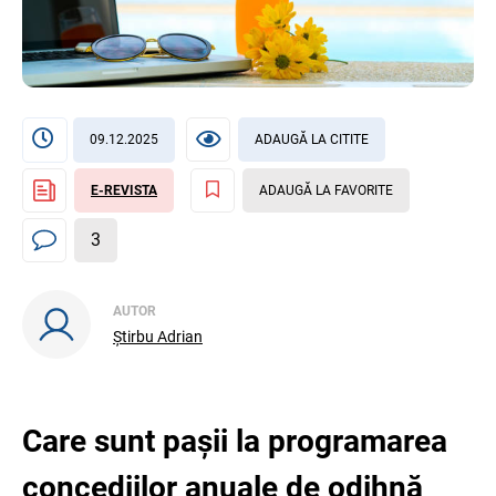
09.12.2025
ADAUGĂ LA CITITE
E-REVISTA
ADAUGĂ LA FAVORITE
3
AUTOR
Știrbu Adrian
Care sunt pașii la programarea
concediilor anuale de odihnă