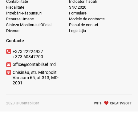
Contabilitate
Indicatori fiscali
Fiscalitate
SNC 2020
Întrebări-Răspunsuri
Formulare
Resurse Umane
Modele de contracte
Sinteza Monitorului Oficial
Planul de conturi
Diverse
Legislația
Contacte
+373 22224937
+373 60347700
office@contabilsef.md
Chișinău, str. Mitropolit
Varlaam 65, of.313, MD-
2001
2023 © ContabilSef
WITH
CREATIVSOFT