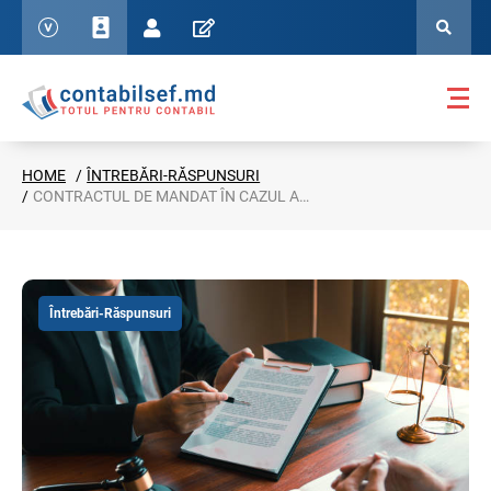
HOME
ÎNTREBĂRI-RĂSPUNSURI
CONTRACTUL DE MANDAT ÎN CAZUL ADMINISTRATORULUI CARE ESTE ȘI UNICUL FONDATOR
Întrebări-Răspunsuri