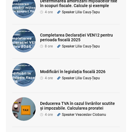
Determinarea amortizării mijloacelor fixe
în scopuri fiscale. Calcule și exemple
4 ore
Speaker Lilia Cauș-Țapu
Completarea Declarației VEN12 pentru
perioada fiscală 2025
8 ore
Speaker Lilia Cauș-Țapu
Modificări în legislația fiscală 2026
4 ore
Speaker Lilia Cauș-Țapu
Deducerea TVA în cazul livrărilor scutite
și impozabile. Calcularea proratei
4 ore
Speaker Veaceslav Ciobanu