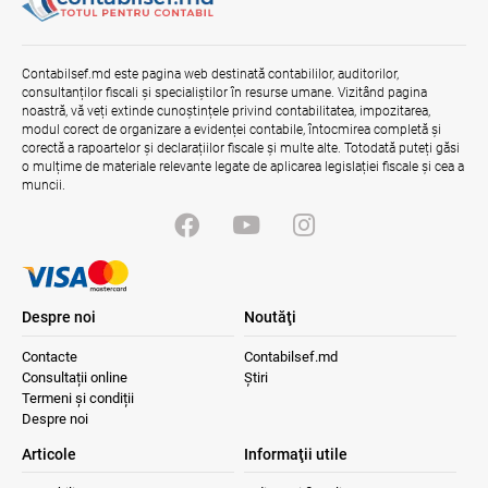
Contabilsef.md este pagina web destinată contabililor, auditorilor,
consultanților fiscali și specialiștilor în resurse umane. Vizitând pagina
noastră, vă veți extinde cunoștințele privind contabilitatea, impozitarea,
modul corect de organizare a evidenței contabile, întocmirea completă și
corectă a rapoartelor și declarațiilor fiscale și multe alte. Totodată puteți găsi
o mulțime de materiale relevante legate de aplicarea legislației fiscale și cea a
muncii.
Despre noi
Noutăţi
Contacte
Contabilsef.md
Consultații online
Știri
Termeni și condiții
Despre noi
Articole
Informaţii utile