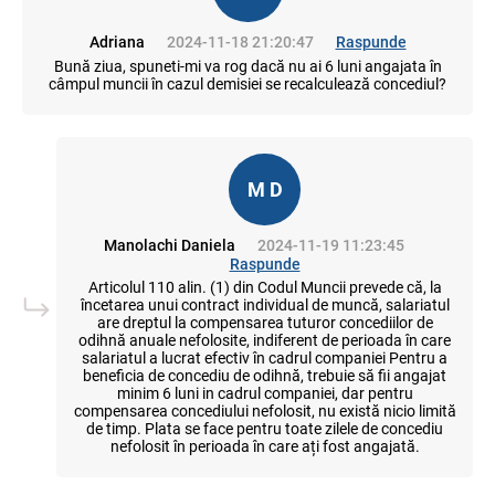
Adriana
2024-11-18 21:20:47
Raspunde
Bună ziua, spuneti-mi va rog dacă nu ai 6 luni angajata în
câmpul muncii în cazul demisiei se recalculează concediul?
M D
Manolachi Daniela
2024-11-19 11:23:45
Raspunde
Articolul 110 alin. (1) din Codul Muncii prevede că, la
încetarea unui contract individual de muncă, salariatul
are dreptul la compensarea tuturor concediilor de
odihnă anuale nefolosite, indiferent de perioada în care
salariatul a lucrat efectiv în cadrul companiei Pentru a
beneficia de concediu de odihnă, trebuie să fii angajat
minim 6 luni in cadrul companiei, dar pentru
compensarea concediului nefolosit, nu există nicio limită
de timp. Plata se face pentru toate zilele de concediu
nefolosit în perioada în care ați fost angajată.