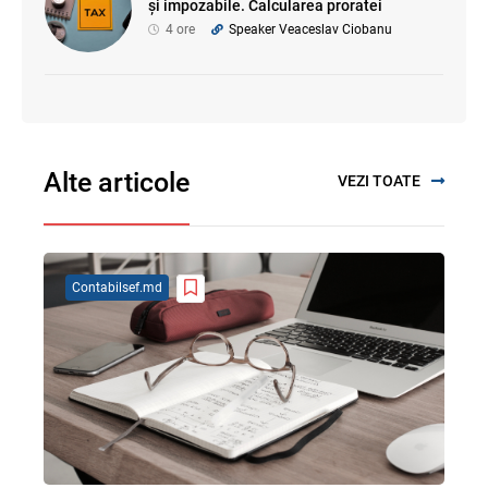
și impozabile. Calcularea proratei
4 ore
Speaker Veaceslav Ciobanu
Alte articole
VEZI TOATE
Contabilsef.md