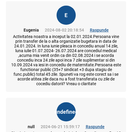
E
Eugenia
2024-08-02 20:18:54
Raspunde
Activitatea noastra a inceput la 02.01.2024.Persoana vine
prin transfer de la o alta organizatie bugetara in data de
24.01.2024. In luna iunie pleaca in concediu anual 14 zile,
luna iulie 01.07.2024- 26.07.2024 are concediul medical
,acuma mia venit ordin ca din 02.08.2024 i se acorda
concediu inca 24 zile apoi inca 7 zile suplimentar si din
10.09.2024 va iesi in concediu de maternitate.Persoana este
functionar public (35+7 sindicat +3 dupa stagiu de
func.public) total 45 zile. Spuneti va rog este corect sa i se
acorde atitea zile daca nu a fost transferata cu zile de
cocediu datorii? Vreau o claritate
undefined
null
2024-06-21 15:59:17
Raspunde