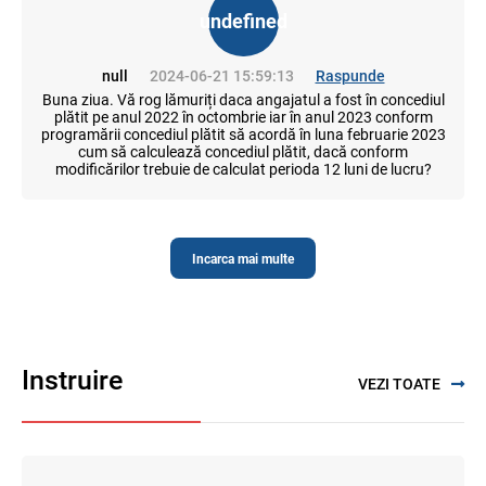
undefined
null
2024-06-21 15:59:13
Raspunde
Buna ziua. Vă rog lămuriți daca angajatul a fost în concediul
plătit pe anul 2022 în octombrie iar în anul 2023 conform
programării concediul plătit să acordă în luna februarie 2023
cum să calculează concediul plătit, dacă conform
modificărilor trebuie de calculat perioda 12 luni de lucru?
Incarca mai multe
Instruire
VEZI TOATE