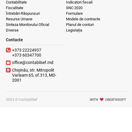
Contabilitate
Indicatori fiscali
Fiscalitate
SNC 2020
Întrebări-Răspunsuri
Formulare
Resurse Umane
Modele de contracte
Sinteza Monitorului Oficial
Planul de conturi
Diverse
Legislația
Contacte
+373 22224937
+373 60347700
office@contabilsef.md
Chișinău, str. Mitropolit
Varlaam 65, of.313, MD-
2001
2023 © ContabilSef
WITH
CREATIVSOFT