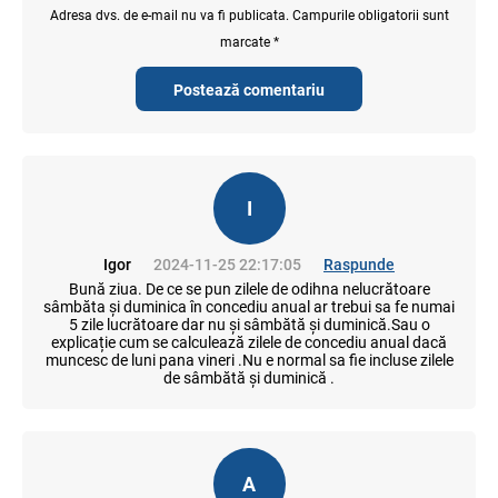
Adresa dvs. de e-mail nu va fi publicata. Campurile obligatorii sunt
marcate *
Postează comentariu
I
Igor
2024-11-25 22:17:05
Raspunde
Bună ziua. De ce se pun zilele de odihna nelucrătoare
sâmbăta și duminica în concediu anual ar trebui sa fe numai
5 zile lucrătoare dar nu și sâmbătă și duminică.Sau o
explicație cum se calculează zilele de concediu anual dacă
muncesc de luni pana vineri .Nu e normal sa fie incluse zilele
de sâmbătă și duminică .
A