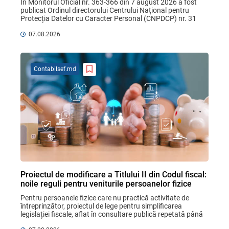
În Monitorul Oficial nr. 363-366 din 7 august 2026 a fost 
publicat Ordinul directorului Centrului Național pentru 
Protecția Datelor cu Caracter Personal (CNPDCP) nr. 31 
din 31 iulie 2026 privind aprobarea Contractului ...
07.08.2026
Contabilsef.md
Proiectul de modificare a Titlului II din Codul fiscal:
noile reguli pentru veniturile persoanelor fizice
Pentru persoanele fizice care nu practică activitate de 
întreprinzător, proiectul de lege pentru simplificarea 
legislației fiscale, aflat în consultare publică repetată până 
la 21 august 2026, aduce un mix de ...