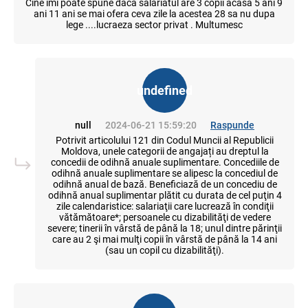
Cine imi poate spune daca salariatul are 3 copii acasa 5 ani 9
ani 11 ani se mai ofera ceva zile la acestea 28 sa nu dupa
lege ....lucraeza sector privat . Multumesc
undefined
null
2024-06-21 15:59:20
Raspunde
Potrivit articolului 121 din Codul Muncii al Republicii
Moldova, unele categorii de angajați au dreptul la
concedii de odihnă anuale suplimentare. Concediile de
odihnă anuale suplimentare se alipesc la concediul de
odihnă anual de bază. Beneficiază de un concediu de
odihnă anual suplimentar plătit cu durata de cel puţin 4
zile calendaristice: salariaţii care lucrează în condiţii
vătămătoare*; persoanele cu dizabilităţi de vedere
severe; tinerii în vârstă de până la 18; unul dintre părinţii
care au 2 şi mai mulţi copii în vârstă de până la 14 ani
(sau un copil cu dizabilităţi).