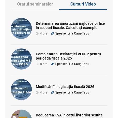
Orarul seminarelor
Cursuri Video
Determinarea amortizării mijloacelor fixe
în scopuri fiscale. Calcule și exemple
4 ore
Speaker Lilia Cauș-Țapu
Completarea Declarației VEN12 pentru
perioada fiscală 2025
8 ore
Speaker Lilia Cauș-Țapu
Modificări în legislația fiscală 2026
4 ore
Speaker Lilia Cauș-Țapu
Deducerea TVA în cazul livrărilor scutite