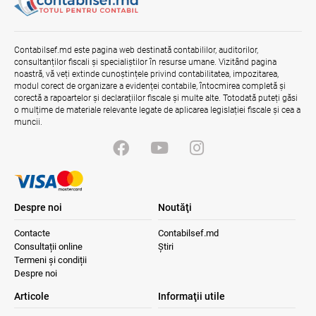
Contabilsef.md este pagina web destinată contabililor, auditorilor,
consultanților fiscali și specialiștilor în resurse umane. Vizitând pagina
noastră, vă veți extinde cunoștințele privind contabilitatea, impozitarea,
modul corect de organizare a evidenței contabile, întocmirea completă și
corectă a rapoartelor și declarațiilor fiscale și multe alte. Totodată puteți găsi
o mulțime de materiale relevante legate de aplicarea legislației fiscale și cea a
muncii.
Despre noi
Noutăţi
Contacte
Contabilsef.md
Consultații online
Știri
Termeni și condiții
Despre noi
Articole
Informaţii utile