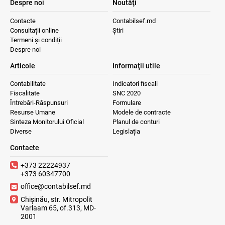
Despre noi
Noutăţi
Contacte
Contabilsef.md
Consultații online
Știri
Termeni și condiții
Despre noi
Articole
Informaţii utile
Contabilitate
Indicatori fiscali
Fiscalitate
SNC 2020
Întrebări-Răspunsuri
Formulare
Resurse Umane
Modele de contracte
Sinteza Monitorului Oficial
Planul de conturi
Diverse
Legislația
Contacte
+373 22224937
+373 60347700
office@contabilsef.md
Chișinău, str. Mitropolit
Varlaam 65, of.313, MD-
2001