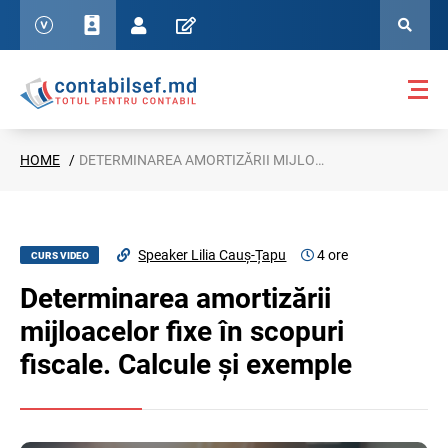
HOME
DETERMINAREA AMORTIZĂRII MIJLOACELOR FIXE ÎN SCOPURI FISCALE. CALCULE ȘI EXEMPLE
Speaker Lilia Cauș-Țapu
4 ore
CURS VIDEO
Determinarea amortizării
mijloacelor fixe în scopuri
fiscale. Calcule și exemple