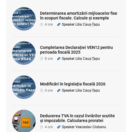
Determinarea amortizării mijloacelor fixe
în scopuri fiscale. Calcule și exemple
4 ore
Speaker Lilia Cauș-Țapu
Completarea Declarației VEN12 pentru
perioada fiscală 2025
8 ore
Speaker Lilia Cauș-Țapu
Modificări în legislația fiscală 2026
4 ore
Speaker Lilia Cauș-Țapu
Deducerea TVA în cazul livrărilor scutite
și impozabile. Calcularea proratei
4 ore
Speaker Veaceslav Ciobanu