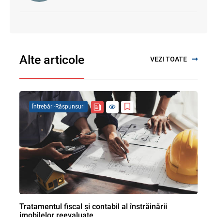
Alte articole
VEZI TOATE
Întrebări-Răspunsuri
Tratamentul fiscal și contabil al înstrăinării
imobilelor reevaluate