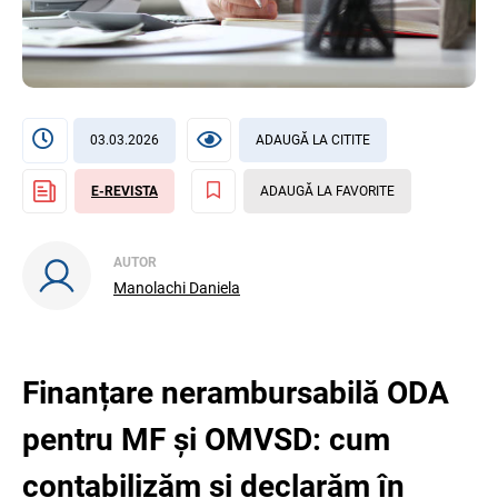
03.03.2026
ADAUGĂ LA CITITE
E-REVISTA
ADAUGĂ LA FAVORITE
AUTOR
Manolachi Daniela
Finanțare nerambursabilă ODA
pentru MF și OMVSD: cum
contabilizăm și declarăm în