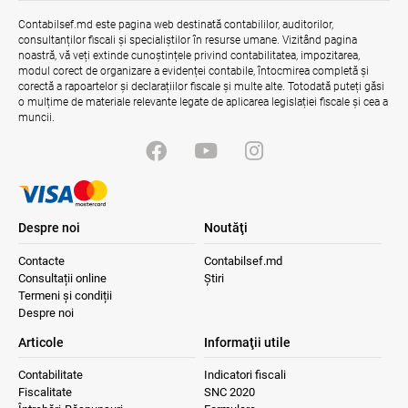
Contabilsef.md este pagina web destinată contabililor, auditorilor,
consultanților fiscali și specialiștilor în resurse umane. Vizitând pagina
noastră, vă veți extinde cunoștințele privind contabilitatea, impozitarea,
modul corect de organizare a evidenței contabile, întocmirea completă și
corectă a rapoartelor și declarațiilor fiscale și multe alte. Totodată puteți găsi
o mulțime de materiale relevante legate de aplicarea legislației fiscale și cea a
muncii.
Despre noi
Noutăţi
Contacte
Contabilsef.md
Consultații online
Știri
Termeni și condiții
Despre noi
Articole
Informaţii utile
Contabilitate
Indicatori fiscali
Fiscalitate
SNC 2020