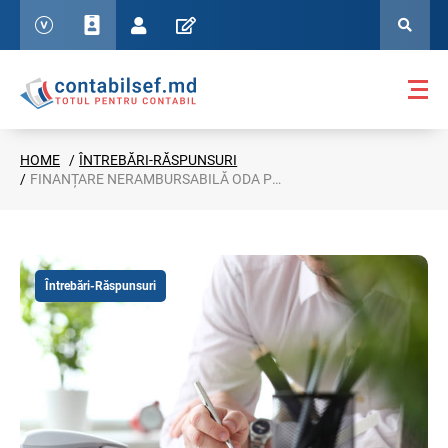
HOME
ÎNTREBĂRI-RĂSPUNSURI
FINANȚARE NERAMBURSABILĂ ODA PENTRU MF ȘI OMVSD: CUM CONTABILIZĂM ȘI DECLARĂM ÎN VEN12?
Întrebări-Răspunsuri