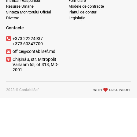
Întrebări-Răspunsuri
Formulare
Resurse Umane
Modele de contracte
Sinteza Monitorului Oficial
Planul de conturi
Diverse
Legislația
Contacte
+373 22224937
+373 60347700
office@contabilsef.md
Chișinău, str. Mitropolit
Varlaam 65, of.313, MD-
2001
2023 © ContabilSef
WITH
CREATIVSOFT