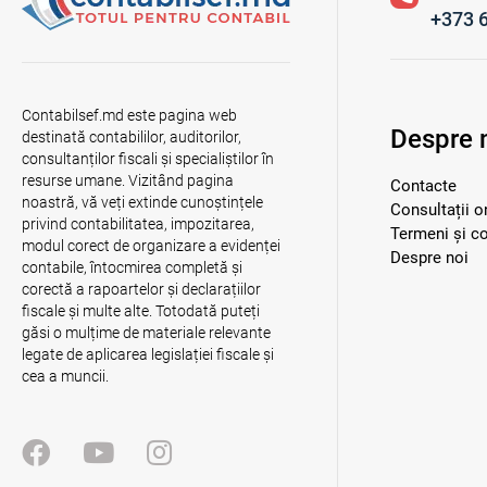
+373 
Contabilsef.md este pagina web
Despre 
destinată contabililor, auditorilor,
consultanților fiscali și specialiștilor în
resurse umane. Vizitând pagina
Contacte
noastră, vă veți extinde cunoștințele
Consultații o
privind contabilitatea, impozitarea,
Termeni și co
modul corect de organizare a evidenței
Despre noi
contabile, întocmirea completă și
corectă a rapoartelor și declarațiilor
fiscale și multe alte. Totodată puteți
găsi o mulțime de materiale relevante
legate de aplicarea legislației fiscale și
cea a muncii.