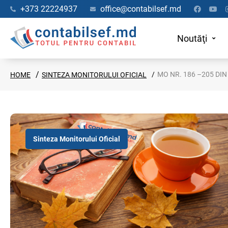
+373 22224937
office@contabilsef.md
Noutăţi
MO NR. 186 –205 DIN
HOME
SINTEZA MONITORULUI OFICIAL
Sinteza Monitorului Oficial