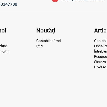
60347700
noi
Noutăţi
Artic
Contabilsef.md
Contabil
nline
Știri
Fiscalit
ndiții
Întrebăr
Resurs
Sinteza 
Diverse