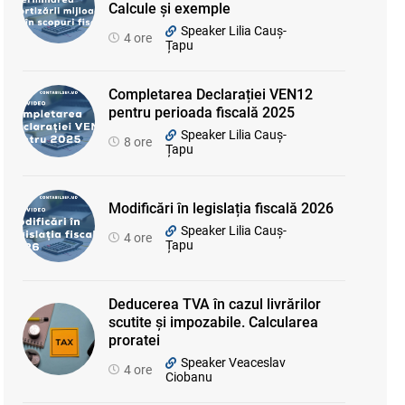
Calcule și exemple
Speaker Lilia Cauș-
4 ore
Țapu
Completarea Declarației VEN12
pentru perioada fiscală 2025
Speaker Lilia Cauș-
8 ore
Țapu
Modificări în legislația fiscală 2026
Speaker Lilia Cauș-
4 ore
Țapu
Deducerea TVA în cazul livrărilor
scutite și impozabile. Calcularea
proratei
Speaker Veaceslav
4 ore
Ciobanu