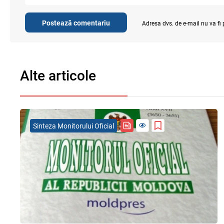
Postează comentariu
Adresa dvs. de e-mail nu va fi
Alte articole
Sinteza Monitorului Oficial