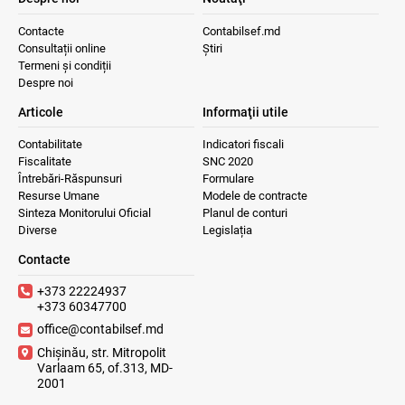
Contacte
Contabilsef.md
Consultații online
Știri
Termeni și condiții
Despre noi
Articole
Informaţii utile
Contabilitate
Indicatori fiscali
Fiscalitate
SNC 2020
Întrebări-Răspunsuri
Formulare
Resurse Umane
Modele de contracte
Sinteza Monitorului Oficial
Planul de conturi
Diverse
Legislația
Contacte
+373 22224937
+373 60347700
office@contabilsef.md
Chișinău, str. Mitropolit
Varlaam 65, of.313, MD-
2001