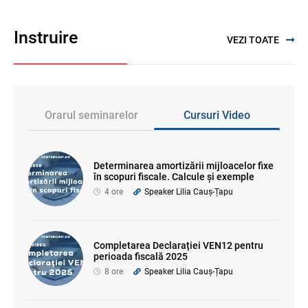
Instruire
VEZI TOATE
Orarul seminarelor
Cursuri Video
Determinarea amortizării mijloacelor fixe
în scopuri fiscale. Calcule și exemple
4 ore
Speaker Lilia Cauș-Țapu
Completarea Declarației VEN12 pentru
perioada fiscală 2025
8 ore
Speaker Lilia Cauș-Țapu