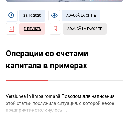
28.10.2020
ADAUGĂ LA CITITE
E-REVISTA
ADAUGĂ LA FAVORITE
Операции со счетами
капитала в примерах
Versiunea în limba română Поводом для написания
этой статьи послужила ситуация, с которой некое
предприятие столкнулось ...