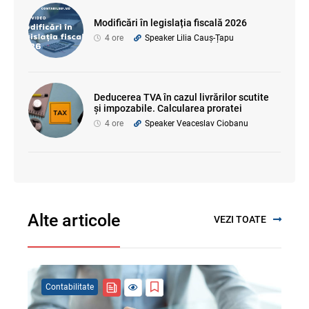
Modificări în legislația fiscală 2026
4 ore
Speaker Lilia Cauș-Țapu
Deducerea TVA în cazul livrărilor scutite
și impozabile. Calcularea proratei
4 ore
Speaker Veaceslav Ciobanu
Alte articole
VEZI TOATE
Contabilitate