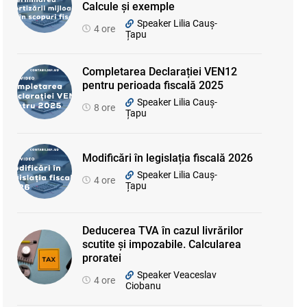
Calcule și exemple
Speaker Lilia Cauș-
4 ore
Țapu
Completarea Declarației VEN12
pentru perioada fiscală 2025
Speaker Lilia Cauș-
8 ore
Țapu
Modificări în legislația fiscală 2026
Speaker Lilia Cauș-
4 ore
Țapu
Deducerea TVA în cazul livrărilor
scutite și impozabile. Calcularea
proratei
Speaker Veaceslav
4 ore
Ciobanu