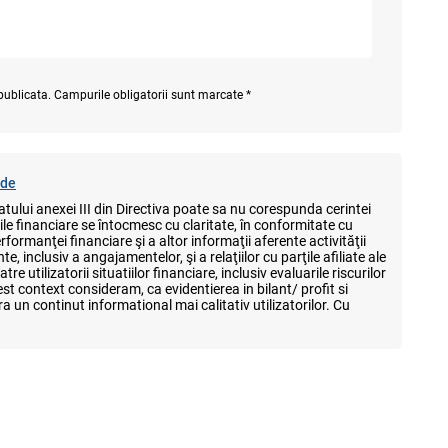
 publicata. Campurile obligatorii sunt marcate *
de
tului anexei III din Directiva poate sa nu corespunda cerintei
iile financiare se întocmesc cu claritate, în conformitate cu
performanţei financiare şi a altor informaţii aferente activităţii
e, inclusiv a angajamentelor, şi a relaţiilor cu parţile afiliate ale
tre utilizatorii situatiilor financiare, inclusiv evaluarile riscurilor
est context consideram, ca evidentierea in bilant/ profit si
era un continut informational mai calitativ utilizatorilor. Cu