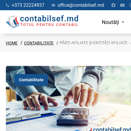
+373 22224937
office@contabilsef.md
Noutăţi
PĂRȚI AFILIATE ȘI ENTITĂȚI AFILIAT
HOME
CONTABILITATE
Contabilitate