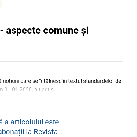
ate - aspecte comune și
ouă noțiuni care se întâlnesc în textul standardelor de
in 01.01.2020, au adus ...
 a articolului este
abonații la Revista