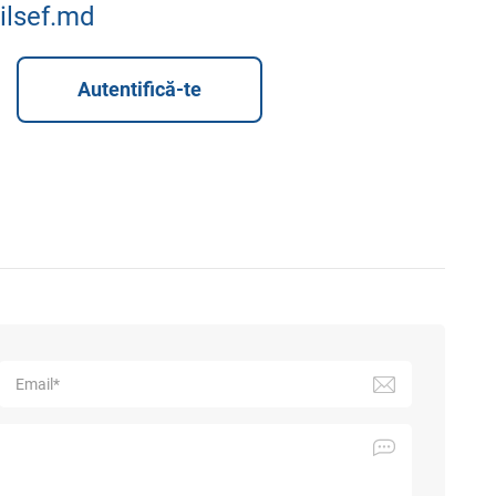
ilsef.md
Autentifică-te