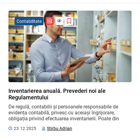
Contabilitate
Inventarierea anuală. Prevederi noi ale
Regulamentului
De regulă, contabilii și persoanele responsabile de 
evidența contabilă, privesc cu aceiași îngrijorare, 
obligația privind efectuarea inventarierii. Poate din 
considerentul că acest proces, este unul complex și ...
23.12.2025
Știrbu Adrian