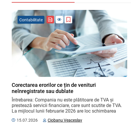
Contabilitate
Corectarea erorilor ce țin de venituri
neînregistrate sau dublate
Întrebarea: Compania nu este plătitoare de TVA și 
prestează servicii financiare, care sunt scutite de TVA. 
La mijlocul lunii februarie 2026 are loc schimbarea 
contabilului-șef. Situațiile financiare și alte ...
15.07.2026
Ciobanu Veaceslav