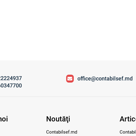
22224937
office@contabilsef.md
60347700
noi
Noutăţi
Artic
Contabilsef.md
Contabil