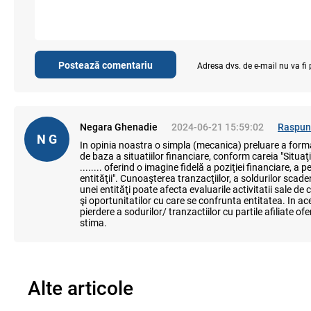
Postează comentariu
Adresa dvs. de e-mail nu va fi
Negara Ghenadie
2024-06-21 15:59:02
Raspun
N G
In opinia noastra o simpla (mecanica) preluare a forma
de baza a situatiilor financiare, conform careia "Situaţ
........ oferind o imagine fidelă a poziţiei financiare, a 
entităţii". Cunoaşterea tranzacţiilor, a soldurilor scadent
unei entităţi poate afecta evaluarile activitatii sale de ca
şi oportunitatilor cu care se confrunta entitatea. In ac
pierdere a sodurilor/ tranzactiilor cu partile afiliate of
stima.
Alte articole