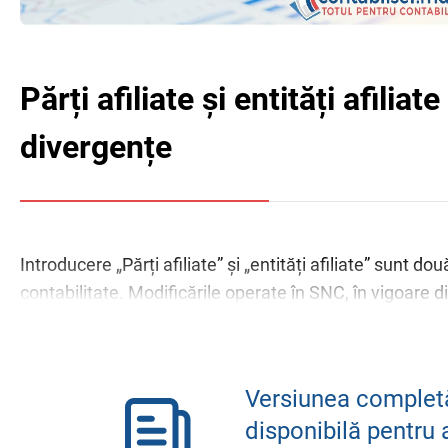
Părți afiliate și entități afili
divergențe
Introducere „Părți afiliate” și „entități afiliate” sunt d
contabilitate. Modificările operate în SNC, în vigoare d
Versiunea completă
disponibilă pentru 