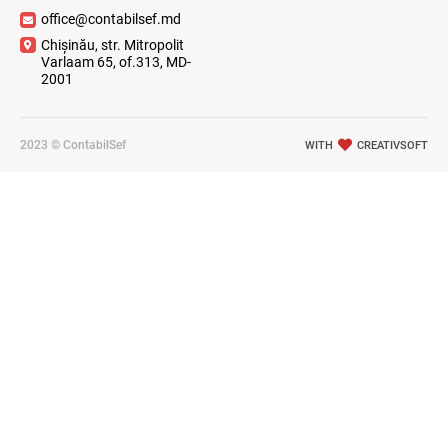
office@contabilsef.md
Chișinău, str. Mitropolit
Varlaam 65, of.313, MD-
2001
2023 © ContabilSef
WITH
CREATIVSOFT