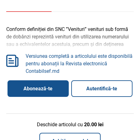
Conform definiției din SNC ”Venituri” venituri sub formă
de dobânzi reprezintă venituri din utilizarea numerarului
sau a echivalentelor acestuia, precum şi din deţinerea
obligaţiunilor şi a altor sume ...
Versiunea completă a articolului este disponibilă
pentru abonații la Revista electronică
Contabilsef.md
Abonează-te
Autentifică-te
Deschide articolul cu
20.00
lei