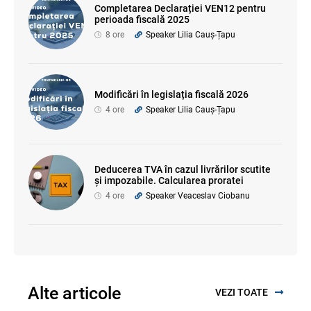
Completarea Declarației VEN12 pentru
perioada fiscală 2025
8 ore
Speaker Lilia Cauș-Țapu
Modificări în legislația fiscală 2026
4 ore
Speaker Lilia Cauș-Țapu
Deducerea TVA în cazul livrărilor scutite
și impozabile. Calcularea proratei
4 ore
Speaker Veaceslav Ciobanu
Alte articole
VEZI TOATE