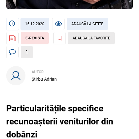
16.12.2020
ADAUGĂ LA CITITE
E-REVISTA
ADAUGĂ LA FAVORITE
1
AUTOR
Știrbu Adrian
Particularitățile specifice
recunoașterii veniturilor din
dobânzi