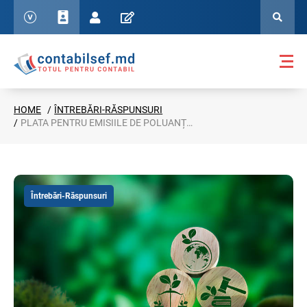
HOME
ÎNTREBĂRI-RĂSPUNSURI
PLATA PENTRU EMISIILE DE POLUANȚI ÎN ATMOSFERĂ ȘI PREZENTAREA EMPOLDEP19
Întrebări-Răspunsuri