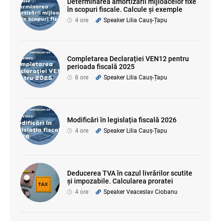
Determinarea amortizării mijloacelor fixe
în scopuri fiscale. Calcule și exemple
4 ore
Speaker Lilia Cauș-Țapu
Completarea Declarației VEN12 pentru
perioada fiscală 2025
8 ore
Speaker Lilia Cauș-Țapu
Modificări în legislația fiscală 2026
4 ore
Speaker Lilia Cauș-Țapu
Deducerea TVA în cazul livrărilor scutite
și impozabile. Calcularea proratei
4 ore
Speaker Veaceslav Ciobanu