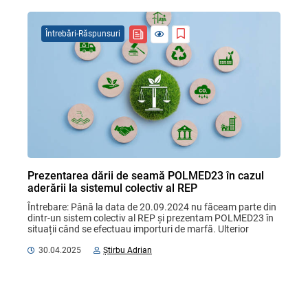
Întrebări-Răspunsuri
Prezentarea dării de seamă POLMED23 în cazul
aderării la sistemul colectiv al REP
Întrebare: Până la data de 20.09.2024 nu făceam parte din 
dintr-un sistem colectiv al REP și prezentam POLMED23 în 
situații când se efectuau importuri de marfă. Ulterior 
entitatea a devenit membru al REP pentru ...
30.04.2025
Știrbu Adrian