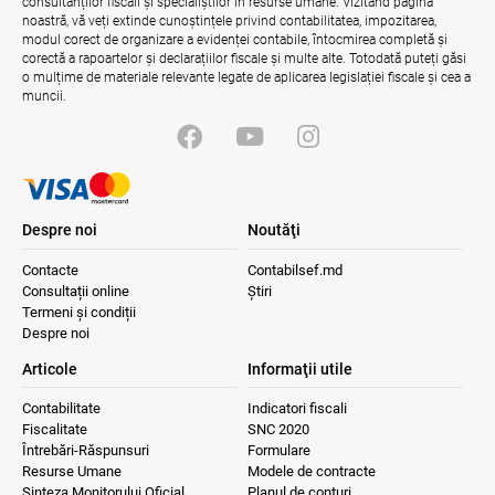
consultanților fiscali și specialiștilor în resurse umane. Vizitând pagina
noastră, vă veți extinde cunoștințele privind contabilitatea, impozitarea,
modul corect de organizare a evidenței contabile, întocmirea completă și
corectă a rapoartelor și declarațiilor fiscale și multe alte. Totodată puteți găsi
o mulțime de materiale relevante legate de aplicarea legislației fiscale și cea a
muncii.
Despre noi
Noutăţi
Contacte
Contabilsef.md
Consultații online
Știri
Termeni și condiții
Despre noi
Articole
Informaţii utile
Contabilitate
Indicatori fiscali
Fiscalitate
SNC 2020
Întrebări-Răspunsuri
Formulare
Resurse Umane
Modele de contracte
Sinteza Monitorului Oficial
Planul de conturi