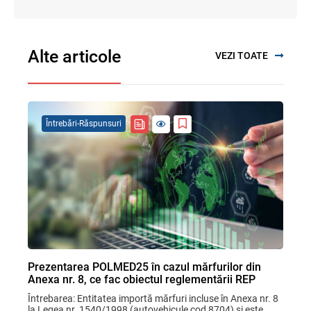
Alte articole
VEZI TOATE
Întrebări-Răspunsuri
Prezentarea POLMED25 în cazul mărfurilor din
Anexa nr. 8, ce fac obiectul reglementării REP
Întrebarea: Entitatea importă mărfuri incluse în Anexa nr. 8 
la Legea nr. 1540/1998 (autovehicule cod 8704) și este 