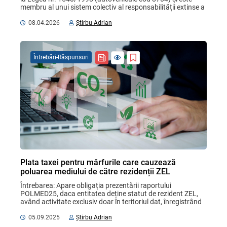
membru al unui sistem colectiv al responsabilității extinse a 
producătorului (REP). Conform ...
08.04.2026
Știrbu Adrian
Întrebări-Răspunsuri
Plata taxei pentru mărfurile care cauzează
poluarea mediului de către rezidenții ZEL
Întrebarea: Apare obligația prezentării raportului 
POLMED25, daca entitatea deține statut de rezident ZEL, 
având activitate exclusiv doar în teritoriul dat, înregistrând 
periodic import de mărfuri care se ...
05.09.2025
Știrbu Adrian