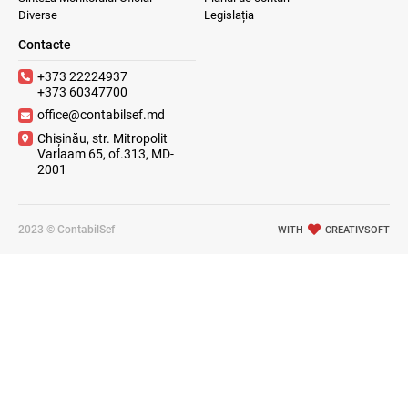
Diverse
Legislația
Contacte
+373 22224937
+373 60347700
office@contabilsef.md
Chișinău, str. Mitropolit
Varlaam 65, of.313, MD-
2001
2023 © ContabilSef
WITH
CREATIVSOFT