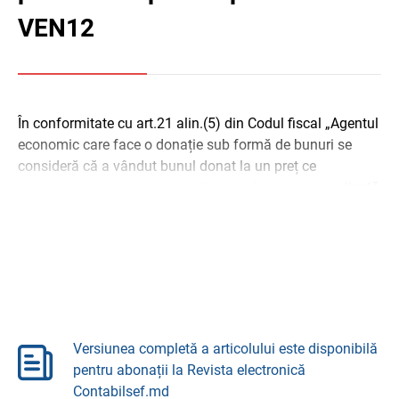
VEN12
În conformitate cu art.21 alin.(5) din Codul fiscal „Agentul
economic care face o donație sub formă de bunuri se
consideră că a vândut bunul donat la un preț ce
reprezintă mărimea maximă dintre valoarea neamortizată
în scopuri fiscale și valoarea de piață la momentul
donării”.
Versiunea completă a articolului este disponibilă
pentru abonații la Revista electronică
Contabilsef.md