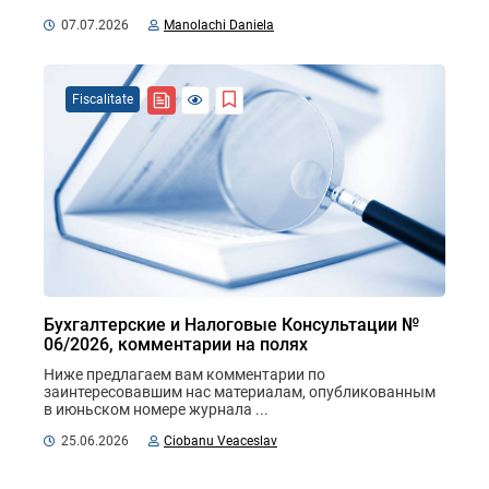
documentele justificative ...
07.07.2026
Manolachi Daniela
Fiscalitate
Бухгалтерские и Налоговые Консультации №
06/2026, комментарии на полях
Ниже предлагаем вам комментарии по 
заинтересовавшим нас материалам, опубликованным 
в июньском номере журнала ...
25.06.2026
Ciobanu Veaceslav