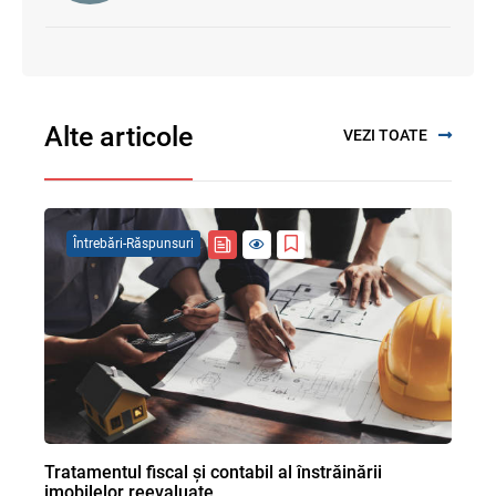
Alte articole
VEZI TOATE
Întrebări-Răspunsuri
Tratamentul fiscal și contabil al înstrăinării
imobilelor reevaluate