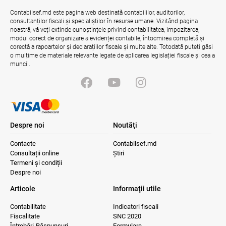
Contabilsef.md este pagina web destinată contabililor, auditorilor,
consultanților fiscali și specialiștilor în resurse umane. Vizitând pagina
noastră, vă veți extinde cunoștințele privind contabilitatea, impozitarea,
modul corect de organizare a evidenței contabile, întocmirea completă și
corectă a rapoartelor și declarațiilor fiscale și multe alte. Totodată puteți găsi
o mulțime de materiale relevante legate de aplicarea legislației fiscale și cea a
muncii.
Despre noi
Noutăţi
Contacte
Contabilsef.md
Consultații online
Știri
Termeni și condiții
Despre noi
Articole
Informaţii utile
Contabilitate
Indicatori fiscali
Fiscalitate
SNC 2020
Întrebări-Răspunsuri
Formulare