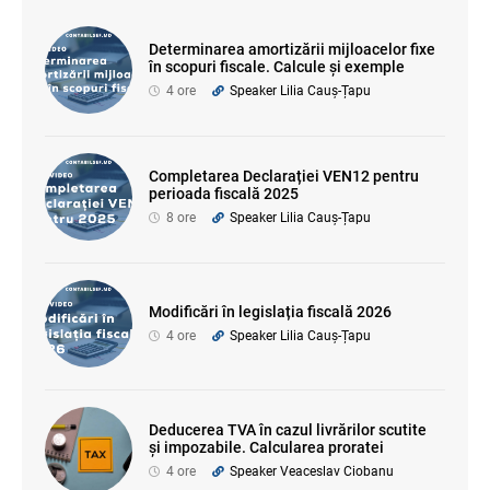
Determinarea amortizării mijloacelor fixe
în scopuri fiscale. Calcule și exemple
4 ore
Speaker Lilia Cauș-Țapu
Completarea Declarației VEN12 pentru
perioada fiscală 2025
8 ore
Speaker Lilia Cauș-Țapu
Modificări în legislația fiscală 2026
4 ore
Speaker Lilia Cauș-Țapu
Deducerea TVA în cazul livrărilor scutite
și impozabile. Calcularea proratei
4 ore
Speaker Veaceslav Ciobanu