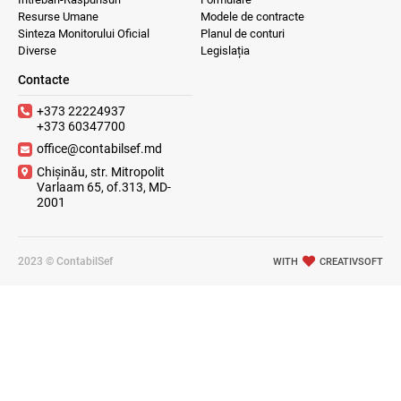
Resurse Umane
Modele de contracte
Sinteza Monitorului Oficial
Planul de conturi
Diverse
Legislația
Contacte
+373 22224937
+373 60347700
office@contabilsef.md
Chișinău, str. Mitropolit
Varlaam 65, of.313, MD-
2001
2023 © ContabilSef
WITH
CREATIVSOFT