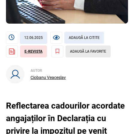
12.06.2025
ADAUGĂ LA CITITE
E-REVISTA
ADAUGĂ LA FAVORITE
AUTOR
Ciobanu Veaceslav
Reflectarea cadourilor acordate
angajaților în Declarația cu
privire la impozitul pe venit