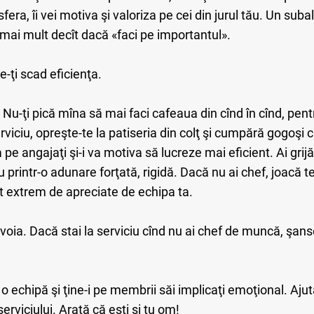
fera, îi vei motiva şi valoriza pe cei din jurul tău. Un sub
 mai mult decît dacă «faci pe importantul».
e-ţi scad eficienţa.
u-ţi pică mîna să mai faci cafeaua din cînd în cînd, pent
erviciu, opreşte-te la patiseria din colţ şi cumpără gogoşi
 pe angajaţi şi-i va motiva să lucreze mai eficient. Ai grijă
 printr-o adunare forţată, rigidă. Dacă nu ai chef, joacă t
t extrem de apreciate de echipa ta.
voia. Dacă stai la serviciu cînd nu ai chef de muncă, şans
echipă şi ţine-i pe membrii săi implicaţi emoţional. Ajută-i
serviciului. Arată că eşti şi tu om!