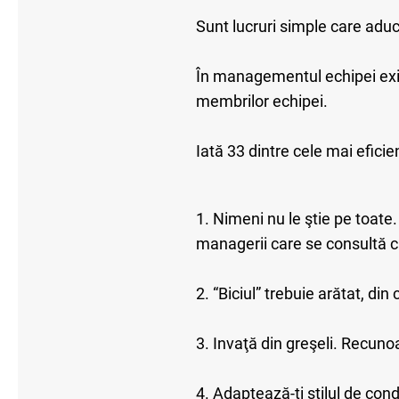
Sunt lucruri simple care aduc 
În managementul echipei exist
membrilor echipei.
Iată 33 dintre cele mai eficie
1. Nimeni nu le ştie pe toate.
managerii care se consultă cu
2. “Biciul” trebuie arătat, din
3. Invaţă din greşeli. Recunoa
4. Adaptează-ţi stilul de con