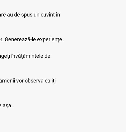
are au de spus un cuvînt în
lor. Generează-le experienţe.
rageţi învăţămintele de
amenii vor observa ca iţi
e aşa.