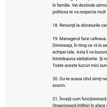
în familie. Vei destinde atmos
politicos te va respecta mult
18. Renunţă la obiceiurile car
19. Managerul face cafeaua. N
Dimineaţa, în timp ce vii la s
echipei tale. Asta îi va bucura
întotdeauna sărbătorite. Şi nu
Toate aceste lucruri mici sun
20. Du-te acasa cînd simţi ne
enorm.
21. Învaţă cum funcţionează o 
Organizează întîlniri în afara 