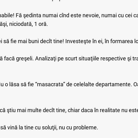
nabile! Fă şedinta numai cînd este nevoie, numai cu cei c
şi, niciodată, 1 oră.
 să fie mai buni decît tine! Investeşte în ei, în formarea 
 facă greşeli. Analizaţi pe scurt situaţiile respective şi t
Nu o lăsa să fie “masacrata” de celelalte departamente. O
ă ştiu mai multe decît tine, chiar daca în realitate nu est
să vină la tine cu soluţii, nu cu probleme.