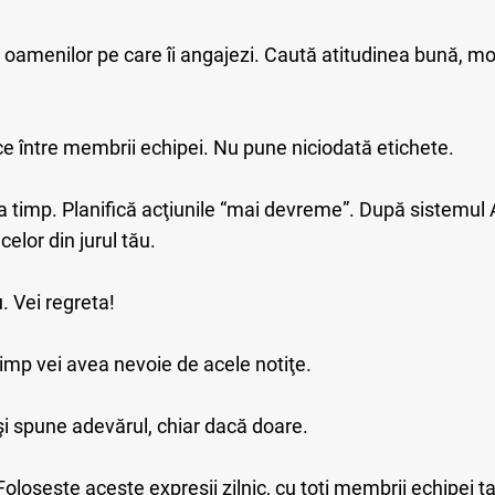
a oamenilor pe care îi angajezi. Caută atitudinea bună, mot
ce între membrii echipei. Nu pune niciodată etichete.
timp. Planifică acţiunile “mai devreme”. După sistemul 
celor din jurul tău.
. Vei regreta!
timp vei avea nevoie de acele notiţe.
 şi spune adevărul, chiar dacă doare.
oloseşte aceste expresii zilnic, cu toţi membrii echipei tal