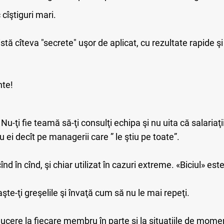
cîştiguri mari.
ă cîteva "secrete" uşor de aplicat, cu rezultate rapide ş
nte!
 Nu-ţi fie team
ă
să-ţi consulţi echipa şi nu uita că salariaţ
 ei decît pe managerii care ” le ştiu pe toate”.
 cînd în cînd, şi chiar utilizat în cazuri extreme. «Biciul» es
şte-ţi greşelile şi învaţă cum să nu le mai repeţi.
ducere la fiecare membru în parte şi la situaţiile de mome