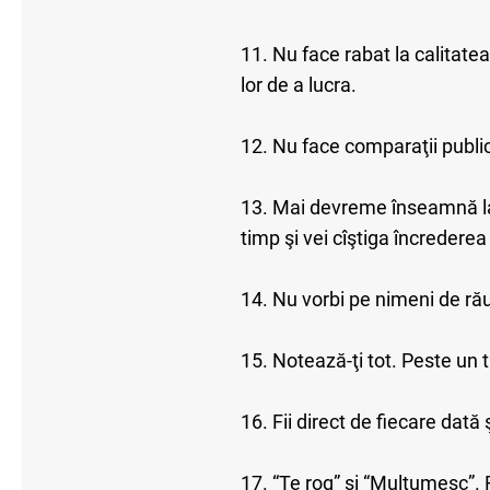
11. Nu face rabat la calitate
lor de a lucra.
12. Nu face comparaţii publi
13. Mai devreme înseamnă la 
timp şi vei cîştiga încrederea 
14. Nu vorbi pe nimeni de rău
15. Notează-ţi tot. Peste un 
16. Fii direct de fiecare dată
17. “Te rog” şi “Mulţumesc”. F