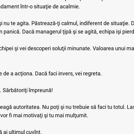
andament într-o situaţie de acalmie.
 şi nu te agita. Păstrează-ţi calmul, indiferent de situaţie
în panică. Dacă managerul ţipă şi se agită, echipa işi pier
echipei şi vei descoperi soluţii minunate. Valoarea unui 
te de a acţiona. Dacă faci invers, vei regreta.
. Sărbătoriţi împreună!
eleagă autoritatea. Nu poţi şi nu trebuie să faci tu totul. Las
i vor fi mai motivaţi şi tu mai mulţumit.
 ai ultimul cuvînt.