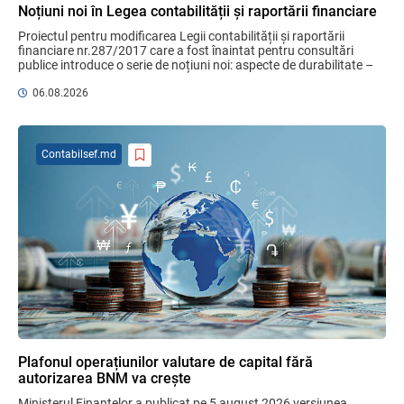
Plafonul operațiunilor valutare de capital
Noțiuni noi în Legea contabilității și raportării financiare
fără autorizarea BNM va crește
Proiectul pentru modificarea Legii contabilității și raportării 
06.08.2026
financiare nr.287/2017 care a fost înaintat pentru consultări 
publice introduce o serie de noțiuni noi: aspecte de durabilitate – 
factori ...
06.08.2026
Reforma fiscală 2027, din nou în
consultare publică
06.08.2026
Contabilsef.md
Gala Financiară 2026 – solicitare de
nominalizare a candidaților
03.08.2026
Ministerul Finanțelor
MIA Plăți Instant: Soluția inovativă pentru
cetățeni, afaceri și plata serviciilor
publice
Plafonul operațiunilor valutare de capital fără
05.08.2026
BNM
autorizarea BNM va crește
Ministerul Finanțelor a publicat pe 5 august 2026 versiunea 