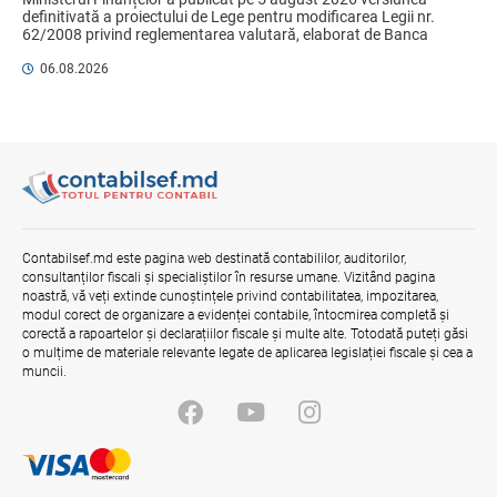
Proiectul de lege referitor la contractele
definitivată a proiectului de Lege pentru modificarea Legii nr. 
de credit pentru bunuri imobile
62/2008 privind reglementarea valutară, elaborat de Banca 
rezidențiale, consultat cu părțile
Națională a Moldovei și promovat ...
interesate
06.08.2026
04.08.2026
Ministerul Finanțelor
Bunurile și banii confiscați vor fi utilizați
în scopuri sociale și în interes public
06.08.2026
Guvernul RM
Contabilsef.md este pagina web destinată contabililor, auditorilor,
consultanților fiscali și specialiștilor în resurse umane. Vizitând pagina
Efectele trecerii la euro ca monedă de
noastră, vă veți extinde cunoștințele privind contabilitatea, impozitarea,
referință
modul corect de organizare a evidenței contabile, întocmirea completă și
06.08.2026
BNM
corectă a rapoartelor și declarațiilor fiscale și multe alte. Totodată puteți găsi
o mulțime de materiale relevante legate de aplicarea legislației fiscale și cea a
muncii.