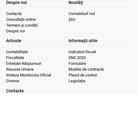
Despre noi
Noutăţi
Contacte
Contabilsef.md
Consultații online
Știri
Termeni și condiții
Despre noi
Articole
Informaţii utile
Contabilitate
Indicatori fiscali
Fiscalitate
SNC 2020
Întrebări-Răspunsuri
Formulare
Resurse Umane
Modele de contracte
Sinteza Monitorului Oficial
Planul de conturi
Diverse
Legislația
Contacte
+373 22224937
+373 60347700
office@contabilsef.md
Chișinău, str. Mitropolit
Varlaam 65, of.313, MD-
2001