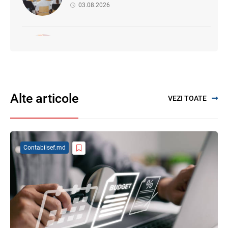
03.08.2026
Se propune modificarea Legii auditului —
consultări publice până la 19 august 2026
05.08.2026
Alte articole
VEZI TOATE
Sa definitivat proiectul de reformare
integrală a Titlului IV - accize armonizate
cu legislația UE
03.08.2026
Contabilsef.md
Facilități fiscale pentru Proiectul
„Învățământul superior" — se elaborează
regulamentul de aplicare
31.07.2026
Discuții cu reprezentanții sindicatelor