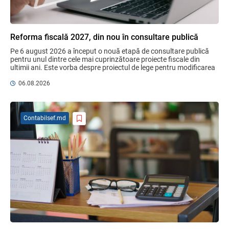
despre ajustarea sistemului de salarizare
31.07.2026
Ministerul Finanțelor
Reforma fiscală 2027, din nou în consultare publică
Garanția financiară pentru refacerea
Pe 6 august 2026 a început o nouă etapă de consultare publică 
mediului la exploatarea resurselor
pentru unul dintre cele mai cuprinzătoare proiecte fiscale din 
minerale
ultimii ani. Este vorba despre proiectul de lege pentru modificarea 
unor acte normative ...
04.08.2026
06.08.2026
Domenii supuse controalelor fiscale
Contabilsef.md
operative în luna august 2026
05.08.2026
Serviciul Fiscal de Stat
Opinia comunității profesionale a
auditorilor interni în procesul de aliniere
la standardele internaționale și bunele
practici
04.08.2026
Ministerul Finanțelor