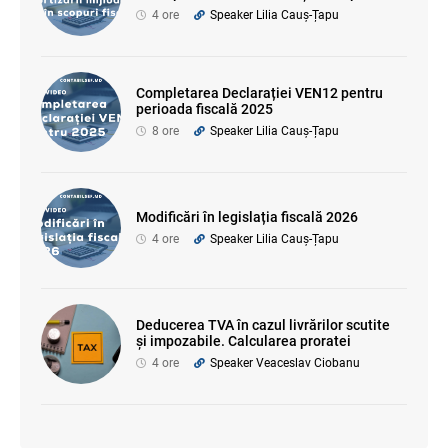
4 ore
Speaker Lilia Cauș-Țapu
Completarea Declarației VEN12 pentru
perioada fiscală 2025
8 ore
Speaker Lilia Cauș-Țapu
Modificări în legislația fiscală 2026
4 ore
Speaker Lilia Cauș-Țapu
Deducerea TVA în cazul livrărilor scutite
și impozabile. Calcularea proratei
4 ore
Speaker Veaceslav Ciobanu