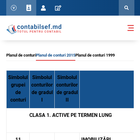
Planul de conturi
Planul de conturi 2015
Planul de conturi 1999
Simbolul
Simbolul
Simbolul
grupei
conturilor
conturilor
de
de gradul
de gradul
conturi
I
II
CLASA 1. ACTIVE PE TERMEN LUNG
11
IMOBILIZĂRI