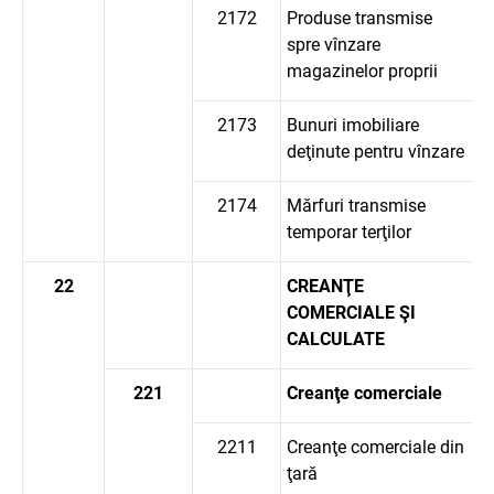
2172
Produse transmise
spre vînzare
magazinelor proprii
2173
Bunuri imobiliare
deţinute pentru vînzare
2174
Mărfuri transmise
temporar terţilor
22
CREANŢE
COMERCIALE ŞI
CALCULATE
221
Creanţe comerciale
2211
Creanţe comerciale din
ţară