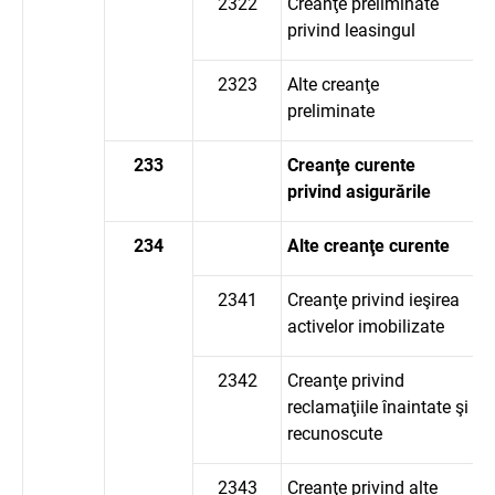
2322
Creanţe preliminate
privind leasingul
2323
Alte creanţe
preliminate
233
Creanţe curente
privind asigurările
234
Alte creanţe curente
2341
Creanţe privind ieşirea
activelor imobilizate
2342
Creanţe privind
reclamaţiile înaintate şi
recunoscute
2343
Creanţe privind alte