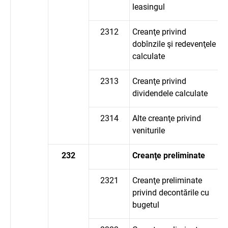
leasingul
2312
Creanţe privind
dobînzile şi redevenţele
calculate
2313
Creanţe privind
dividendele calculate
2314
Alte creanţe privind
veniturile
232
Creanţe preliminate
2321
Creanţe preliminate
privind decontările cu
bugetul