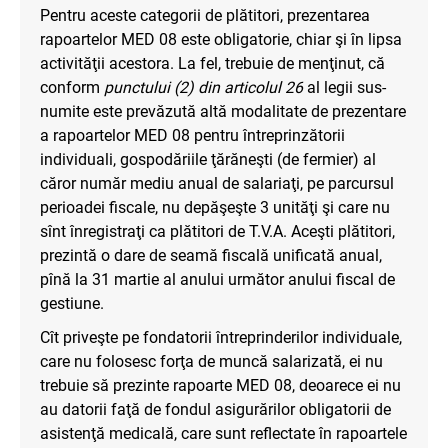
Pentru aceste categorii de plătitori, prezentarea
rapoartelor MED 08 este obligatorie, chiar şi în lipsa
activităţii acestora. La fel, trebuie de menţinut, că
conform
punctului (2) din articolul 26
al legii sus-
numite este prevăzută altă modalitate de prezentare
a rapoartelor MED 08 pentru întreprinzătorii
individuali, gospodăriile ţărăneşti (de fermier) al
căror număr mediu anual de salariaţi, pe parcursul
perioadei fiscale, nu depăşeşte 3 unităţi şi care nu
sînt înregistraţi ca plătitori de T.V.A. Aceşti plătitori,
prezintă o dare de seamă fiscală unificată anual,
pînă la 31 martie al anului următor anului fiscal de
gestiune.
Cît priveşte pe fondatorii întreprinderilor individuale,
care nu folosesc forţa de muncă salarizată, ei nu
trebuie să prezinte rapoarte MED 08, deoarece ei nu
au datorii faţă de fondul asigurărilor obligatorii de
asistenţă medicală, care sunt reflectate în rapoartele