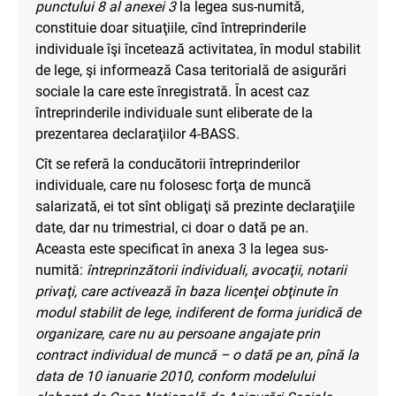
punctului 8 al anexei 3
la legea sus-numită,
constituie doar situaţiile, cînd întreprinderile
individuale îşi încetează activitatea, în modul stabilit
de lege, şi informează Casa teritorială de asigurări
sociale la care este înregistrată. În acest caz
întreprinderile individuale sunt eliberate de la
prezentarea declaraţiilor 4-BASS.
Cît se referă la conducătorii întreprinderilor
individuale, care nu folosesc forţa de muncă
salarizată, ei tot sînt obligaţi să prezinte declaraţiile
date, dar nu trimestrial, ci doar o dată pe an.
Aceasta este specificat în anexa 3 la legea sus-
numită:
întreprinzătorii individuali, avocaţii, notarii
privaţi, care activează în baza licenţei obţinute în
modul stabilit de lege, indiferent de forma juridică de
organizare, care nu au persoane angajate prin
contract individual de muncă – o dată pe an, pînă la
data de 10 ianuarie 2010, conform modelului