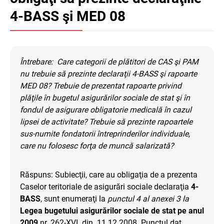
4-BASS şi MED 08
Întrebare:
Care categorii de plătitori de CAS şi PAM
nu trebuie să prezinte declaraţii 4-BASS şi rapoarte
MED 08? Trebuie de prezentat rapoarte privind
plăţile în bugetul asigurărilor sociale de stat şi în
fondul de asigurare obligatorie medicală în cazul
lipsei de activitate? Trebuie să prezinte rapoartele
sus-numite fondatorii întreprinderilor individuale,
care nu folosesc forţa de muncă salarizată?
Răspuns
: Subiecţii, care au obligaţia de a prezenta
С
aselor teritoriale de asigurări sociale declaraţia
4-
BASS
, sunt enumeraţi la
punctul 4 al anexei 3 la
Legea bugetului asigurărilor sociale de stat pe anul
2009
nr. 262-XVI din 11.12.2008.
Punctul dat