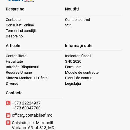
Despre noi
Noutăţi
Contacte
Contabilsef.md
Consultații online
Știri
Termeni și condiții
Despre noi
Articole
Informaţii utile
Contabilitate
Indicatori fiscali
Fiscalitate
SNC 2020
Întrebări-Răspunsuri
Formulare
Resurse Umane
Modele de contracte
Sinteza Monitorului Oficial
Planul de conturi
Diverse
Legislația
Contacte
+373 22224937
+373 60347700
office@contabilsef.md
Chișinău, str. Mitropolit
Varlaam 65, of.313, MD-