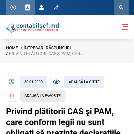
HOME
ÎNTREBĂRI-RĂSPUNSURI
PRIVIND PLĂTITORII CAS ŞI PAM, CARE CONFORM LEGII NU SUNT OBLIGAŢI SĂ PREZINTE DECLARAŢIILE 4-BASS ŞI MED 08
30.01.2009
ADAUGĂ LA CITITE
ADAUGĂ LA FAVORITE
Privind plătitorii CAS şi PAM,
care conform legii nu sunt
obligaţi să prezinte declaraţiile