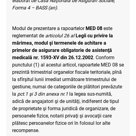
elaborat de Casa Naţională de Asigurări Sociale,
Forma 4 – BASS (an).
Modul de prezentare a rapoartelor
MED 08
este
reglementat de
articolul 26 al
Legii cu privire la
mărimea, modul şi termenele de achitare a
primelor de asigurare obligatorie de asistenţă
medicală nr. 1593-XV din 26.12.2002
. Conform
punctului (1) al acestui articol, rapoartele MED 08 se
prezintă trimestrial organelor fiscale teritoriale, pînă
la sfîrşitul lunii imediat următoare trimestrului de
gestiune, numai de categoriile de plătitori prevăzute
la
pct.1 şi 3 din anexa nr.1
la legea sus-numită,
adică de angajatori şi de unităţi, indiferent de tipul
de proprietate şi forma juridică de organizare, de
persoanele fizice, notarii privaţi şi avocaţii care
plătesc persoanelor fizice ori în folosul lor alte
recompense.