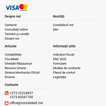
Despre noi
Noutăţi
Contacte
Contabilsef.md
Consultații online
Știri
Termeni și condiții
Despre noi
Articole
Informaţii utile
Contabilitate
Indicatori fiscali
Fiscalitate
SNC 2020
Întrebări-Răspunsuri
Formulare
Resurse Umane
Modele de contracte
Sinteza Monitorului Oficial
Planul de conturi
Diverse
Legislația
Contacte
+373 22224937
+373 60347700
office@contabilsef.md