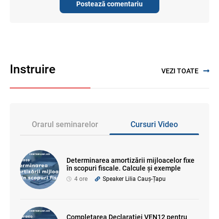
Postează comentariu
Instruire
VEZI TOATE
Orarul seminarelor
Cursuri Video
Determinarea amortizării mijloacelor fixe
în scopuri fiscale. Calcule și exemple
4 ore
Speaker Lilia Cauș-Țapu
Completarea Declarației VEN12 pentru