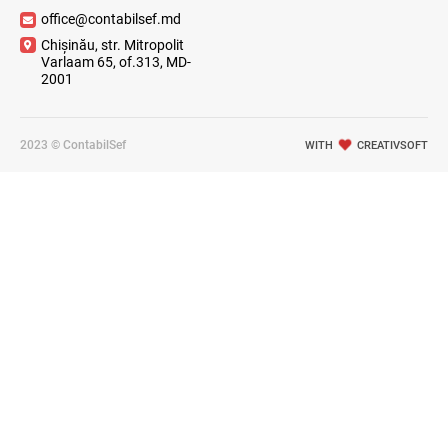
office@contabilsef.md
Chișinău, str. Mitropolit
Varlaam 65, of.313, MD-
2001
2023 © ContabilSef
WITH
CREATIVSOFT