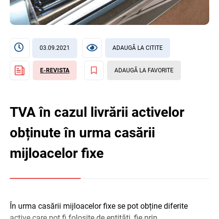
03.09.2021
ADAUGĂ LA CITITE
E-REVISTA
ADAUGĂ LA FAVORITE
TVA în cazul livrării activelor
obținute în urma casării
mijloacelor fixe
În urma casării mijloacelor fixe se pot obține diferite
active care pot fi folosite de entități, fie prin