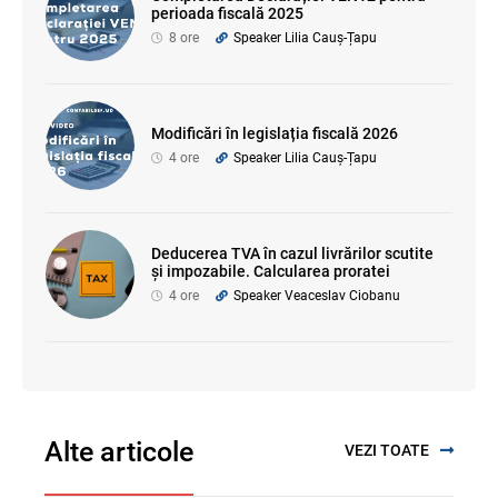
perioada fiscală 2025
8 ore
Speaker Lilia Cauș-Țapu
Modificări în legislația fiscală 2026
4 ore
Speaker Lilia Cauș-Țapu
Deducerea TVA în cazul livrărilor scutite
și impozabile. Calcularea proratei
4 ore
Speaker Veaceslav Ciobanu
Alte articole
VEZI TOATE