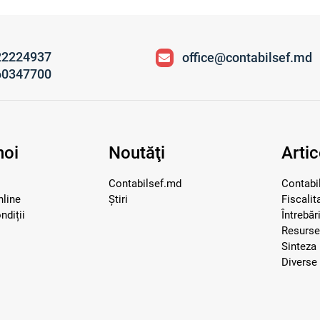
22224937
office@contabilsef.md
60347700
noi
Noutăţi
Artic
Contabilsef.md
Contabil
nline
Știri
Fiscalit
ndiții
Întrebăr
Resurs
Sinteza 
Diverse