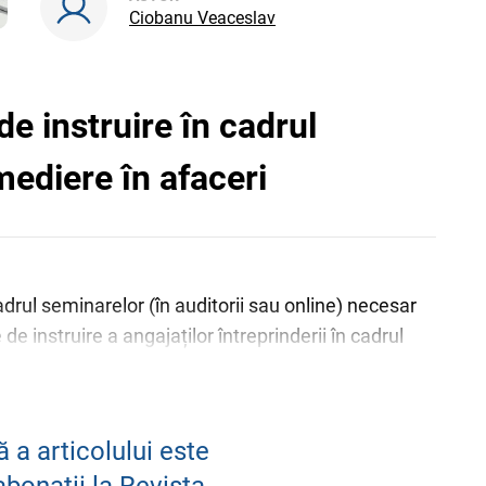
Ciobanu Veaceslav
 de instruire în cadrul
mediere în afaceri
 cadrul seminarelor (în auditorii sau online) necesar
 de instruire a angajaților întreprinderii în cadrul
.(1) pct. 5) din CF potrivit căreia sunt scutite de
perfecționare a cadrelor”? Cu regret, după mulți ani
uri certe la aceste întrebări.
 a articolului este
abonații la Revista