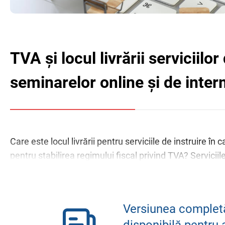
TVA și locul livrării serviciilor
seminarelor online și de inter
Care este locul livrării pentru serviciile de instruire în
pentru stabilirea regimului fiscal privind TVA? Serviciile
seminarelor cad sub incidența normei de la art. 103 alin
TVA fără drept de deducere „serviciile de pregătire și 
de implementare a Codului fiscal (CF), nu avem răspuns
Versiunea completă
disponibilă pentru 