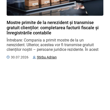
Mostre primite de la nerezident și transmise
gratuit clienților: completarea facturii fiscale și
înregistrările contabile
Întrebare: Compania a primit mostre de la un 
nerezident. Ulterior, acestea vor fi transmise gratuit 
clienților noștri – persoane juridice rezidente. În acest 
caz, emitem factura fiscală cu mențiunea „cu titlu ...
30.07.2026
Știrbu Adrian