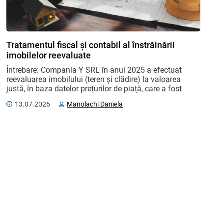
Tratamentul fiscal și contabil al înstrăinării
imobilelor reevaluate
Întrebare: Compania Y SRL în anul 2025 a efectuat 
reevaluarea imobilului (teren și clădire) la valoarea 
justă, în baza datelor prețurilor de piață, care a fost 
reflectată în evidența contabilă: terenul ...
13.07.2026
Manolachi Daniela