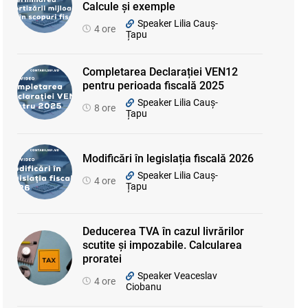
Calcule și exemple
Speaker Lilia Cauș-
4 ore
Țapu
Completarea Declarației VEN12
pentru perioada fiscală 2025
Speaker Lilia Cauș-
8 ore
Țapu
Modificări în legislația fiscală 2026
Speaker Lilia Cauș-
4 ore
Țapu
Deducerea TVA în cazul livrărilor
scutite și impozabile. Calcularea
proratei
Speaker Veaceslav
4 ore
Ciobanu