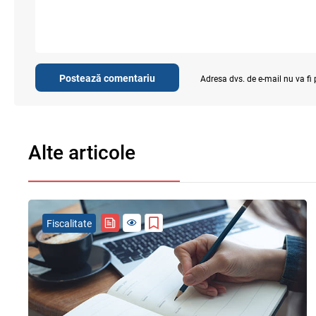
Postează comentariu
Adresa dvs. de e-mail nu va fi
Alte articole
Fiscalitate