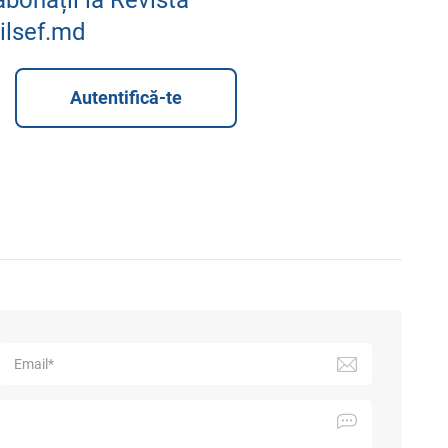
ilsef.md
Autentifică-te