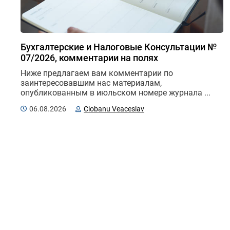
Бухгалтерские и Налоговые Консультации №
07/2026, комментарии на полях
Ниже предлагаем вам комментарии по 
заинтересовавшим нас материалам, 
опубликованным в июльском номере журнала ...
06.08.2026
Ciobanu Veaceslav