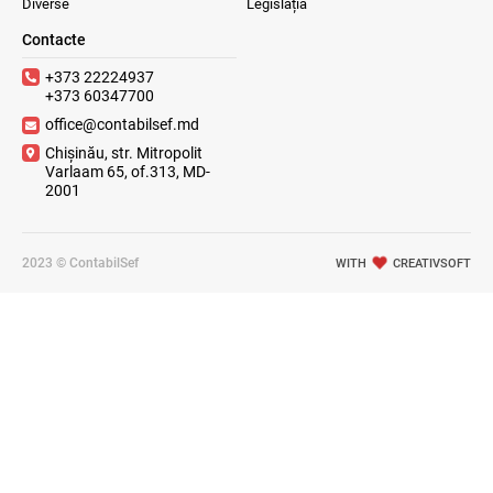
Diverse
Legislația
Contacte
+373 22224937
+373 60347700
office@contabilsef.md
Chișinău, str. Mitropolit
Varlaam 65, of.313, MD-
2001
2023 © ContabilSef
WITH
CREATIVSOFT