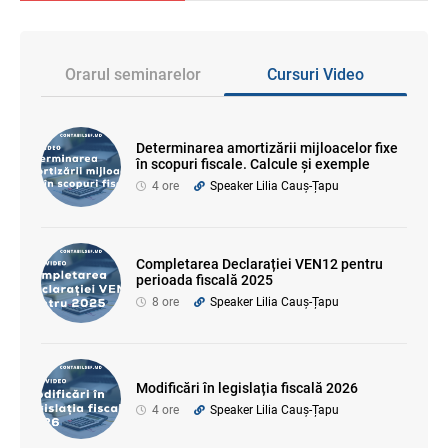
Orarul seminarelor
Cursuri Video
Determinarea amortizării mijloacelor fixe
în scopuri fiscale. Calcule și exemple
4 ore
Speaker Lilia Cauș-Țapu
Completarea Declarației VEN12 pentru
perioada fiscală 2025
8 ore
Speaker Lilia Cauș-Țapu
Modificări în legislația fiscală 2026
4 ore
Speaker Lilia Cauș-Țapu