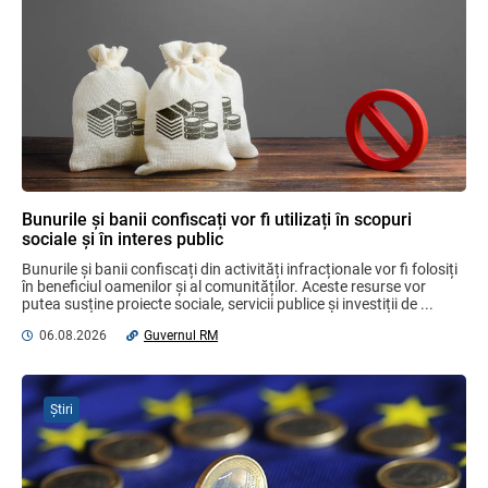
Бухгалтерские и Налоговые
Консультации № 07/2026, комментарии
на полях
06.08.2026
Ciobanu Veaceslav
Plafonul operațiunilor valutare de capital
fără autorizarea BNM va crește
Bunurile și banii confiscați vor fi utilizați în scopuri
06.08.2026
sociale și în interes public
Bunurile și banii confiscați din activități infracționale vor fi folosiți 
în beneficiul oamenilor și al comunităților. Aceste resurse vor 
putea susține proiecte sociale, servicii publice și investiții de ...
MIA Plăți Instant: Soluția inovativă pentru
cetățeni, afaceri și plata serviciilor
06.08.2026
Guvernul RM
publice
05.08.2026
BNM
Știri
Efectele trecerii la euro ca monedă de
referință
06.08.2026
BNM