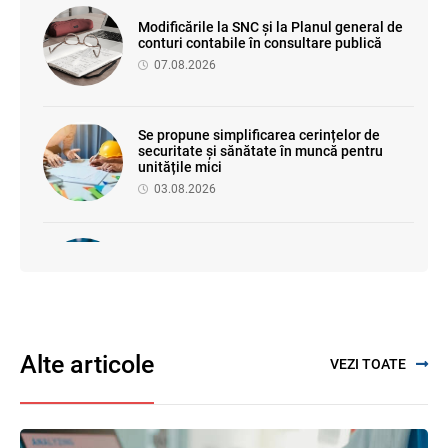
Modificările la SNC și la Planul general de
conturi contabile în consultare publică
07.08.2026
Se propune simplificarea cerințelor de
securitate și sănătate în muncă pentru
unitățile mici
03.08.2026
Proiectul de modificare a Titlului II din
Codul fiscal: noile reguli pentru veniturile
persoanelor fizice
07.08.2026
Alte articole
VEZI TOATE
Se propune modificarea Legii auditului —
consultări publice până la 19 august 2026
05.08.2026