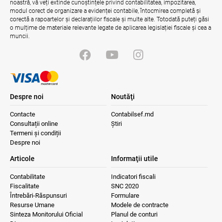
noastră, vă veți extinde cunoștințele privind contabilitatea, impozitarea,
practici
modul corect de organizare a evidenței contabile, întocmirea completă și
04.08.2026
Ministerul Finanțelor
corectă a rapoartelor și declarațiilor fiscale și multe alte. Totodată puteți găsi
o mulțime de materiale relevante legate de aplicarea legislației fiscale și cea a
muncii.
Despre noi
Noutăţi
Contacte
Contabilsef.md
Consultații online
Știri
Termeni și condiții
Despre noi
Articole
Informaţii utile
Contabilitate
Indicatori fiscali
Fiscalitate
SNC 2020
Întrebări-Răspunsuri
Formulare
Resurse Umane
Modele de contracte
Sinteza Monitorului Oficial
Planul de conturi