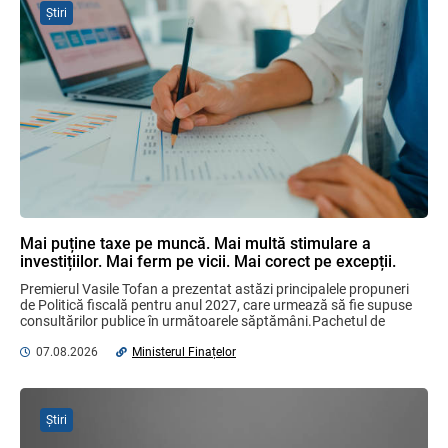
Știri
SFS a anunțat programul de seminare
pentru luna august 2026
03.08.2026
Garanția financiară pentru refacerea
mediului la exploatarea resurselor
minerale
04.08.2026
Mai puține taxe pe muncă. Mai multă stimulare a
investițiilor. Mai ferm pe vicii. Mai corect pe excepții.
Domenii supuse controalelor fiscale
Premierul Vasile Tofan a prezentat astăzi principalele propuneri 
operative în luna august 2026
de Politică fiscală pentru anul 2027, care urmează să fie supuse 
05.08.2026
Serviciul Fiscal de Stat
consultărilor publice în următoarele săptămâni.Pachetul de 
măsuri este ...
07.08.2026
Ministerul Finațelor
Sa definitivat proiectul de reformare
integrală a Titlului IV - accize armonizate
cu legislația UE
Știri
03.08.2026