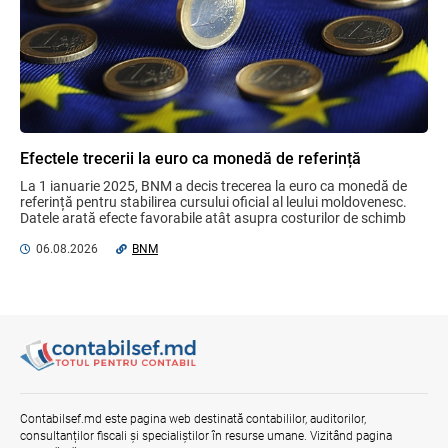
Bunurile și banii confiscați vor fi utilizați
în scopuri sociale și în interes public
06.08.2026
Guvernul RM
Efectele trecerii la euro ca monedă de referință
Mai puține taxe pe muncă. Mai multă
La 1 ianuarie 2025, BNM a decis trecerea la euro ca monedă de 
stimulare a investițiilor. Mai ferm pe vicii.
referință pentru stabilirea cursului oficial al leului moldovenesc. 
Mai corect pe excepții.
Datele arată efecte favorabile atât asupra costurilor de schimb 
valutar, ...
07.08.2026
Ministerul Finațelor
06.08.2026
BNM
Gala Financiară 2026 – solicitare de
nominalizare a candidaților
03.08.2026
Ministerul Finanțelor
Opinia comunității profesionale a
Contabilsef.md este pagina web destinată contabililor, auditorilor,
auditorilor interni în procesul de aliniere
consultanților fiscali și specialiștilor în resurse umane. Vizitând pagina
la standardele internaționale și bunele