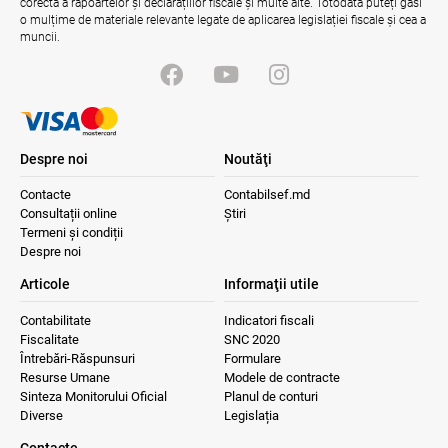
corectă a rapoartelor și declarațiilor fiscale și multe alte. Totodată puteți găsi
o mulțime de materiale relevante legate de aplicarea legislației fiscale și cea a
muncii.
Despre noi
Noutăţi
Contacte
Contabilsef.md
Consultații online
Știri
Termeni și condiții
Despre noi
Articole
Informaţii utile
Contabilitate
Indicatori fiscali
Fiscalitate
SNC 2020
Întrebări-Răspunsuri
Formulare
Resurse Umane
Modele de contracte
Sinteza Monitorului Oficial
Planul de conturi
Diverse
Legislația
Contacte