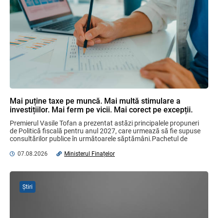
SFS a anunțat programul de seminare
pentru luna august 2026
03.08.2026
Garanția financiară pentru refacerea
mediului la exploatarea resurselor
minerale
04.08.2026
Mai puține taxe pe muncă. Mai multă stimulare a
investițiilor. Mai ferm pe vicii. Mai corect pe excepții.
Domenii supuse controalelor fiscale
Premierul Vasile Tofan a prezentat astăzi principalele propuneri 
operative în luna august 2026
de Politică fiscală pentru anul 2027, care urmează să fie supuse 
05.08.2026
Serviciul Fiscal de Stat
consultărilor publice în următoarele săptămâni.Pachetul de 
măsuri este ...
07.08.2026
Ministerul Finațelor
Sa definitivat proiectul de reformare
integrală a Titlului IV - accize armonizate
cu legislația UE
Știri
03.08.2026