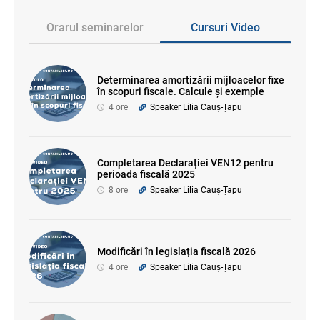
Orarul seminarelor
Cursuri Video
Determinarea amortizării mijloacelor fixe
în scopuri fiscale. Calcule și exemple
4 ore
Speaker Lilia Cauș-Țapu
Completarea Declarației VEN12 pentru
perioada fiscală 2025
8 ore
Speaker Lilia Cauș-Țapu
Modificări în legislația fiscală 2026
4 ore
Speaker Lilia Cauș-Țapu