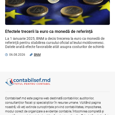
Efectele trecerii la euro ca monedă de
referință
06.08.2026
BNM
Efectele trecerii la euro ca monedă de referință
La 1 ianuarie 2025, BNM a decis trecerea la euro ca monedă de 
Bunurile și banii confiscați vor fi utilizați
referință pentru stabilirea cursului oficial al leului moldovenesc. 
în scopuri sociale și în interes public
Datele arată efecte favorabile atât asupra costurilor de schimb 
06.08.2026
Guvernul RM
valutar, ...
06.08.2026
BNM
Contract pentru transferul de date
personale în afara statelor cu protecție
adecvată
07.08.2026
Contabilsef.md este pagina web destinată contabililor, auditorilor,
Gala Financiară 2026 – solicitare de
consultanților fiscali și specialiștilor în resurse umane. Vizitând pagina
nominalizare a candidaților
noastră, vă veți extinde cunoștințele privind contabilitatea, impozitarea,
03.08.2026
Ministerul Finanțelor
modul corect de organizare a evidenței contabile, întocmirea completă și