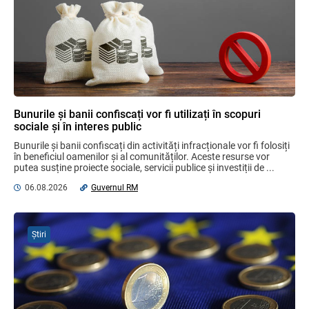
Бухгалтерские и Налоговые
Консультации № 07/2026, комментарии
на полях
06.08.2026
Ciobanu Veaceslav
Plafonul operațiunilor valutare de capital
fără autorizarea BNM va crește
Bunurile și banii confiscați vor fi utilizați în scopuri
06.08.2026
sociale și în interes public
Bunurile și banii confiscați din activități infracționale vor fi folosiți 
în beneficiul oamenilor și al comunităților. Aceste resurse vor 
putea susține proiecte sociale, servicii publice și investiții de ...
MIA Plăți Instant: Soluția inovativă pentru
cetățeni, afaceri și plata serviciilor
06.08.2026
Guvernul RM
publice
05.08.2026
BNM
Știri
Mai puține taxe pe muncă. Mai multă
stimulare a investițiilor. Mai ferm pe vicii.
Mai corect pe excepții.
07.08.2026
Ministerul Finațelor