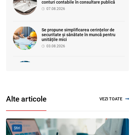
conturi contabile în consultare publică
07.08.2026
Se propune simplificarea cerințelor de
securitate și sănătate în muncă pentru
unitățile mici
03.08.2026
Proiectul de modificare a Titlului II din
Codul fiscal: noile reguli pentru veniturile
persoanelor fizice
07.08.2026
Alte articole
VEZI TOATE
Se propune modificarea Legii auditului —
consultări publice până la 19 august 2026
05.08.2026
Știri