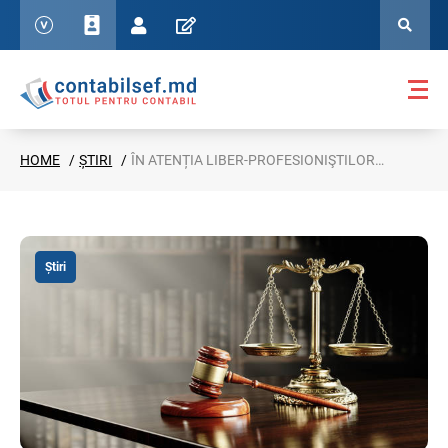
HOME
ȘTIRI
ÎN ATENȚIA LIBER-PROFESIONIŞTILOR DIN DOMENIUL JUSTIŢIEI
Știri