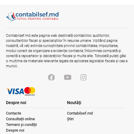
Bunurile și banii confiscați vor fi utilizați
în scopuri sociale și în interes public
06.08.2026
Guvernul RM
Contabilsef.md este pagina web destinată contabililor, auditorilor,
Efectele trecerii la euro ca monedă de
consultanților fiscali și specialiștilor în resurse umane. Vizitând pagina
referință
noastră, vă veți extinde cunoștințele privind contabilitatea, impozitarea,
modul corect de organizare a evidenței contabile, întocmirea completă și
06.08.2026
BNM
corectă a rapoartelor și declarațiilor fiscale și multe alte. Totodată puteți găsi
o mulțime de materiale relevante legate de aplicarea legislației fiscale și cea a
muncii.
Despre noi
Noutăţi
Contacte
Contabilsef.md
Consultații online
Știri
Termeni și condiții
Despre noi