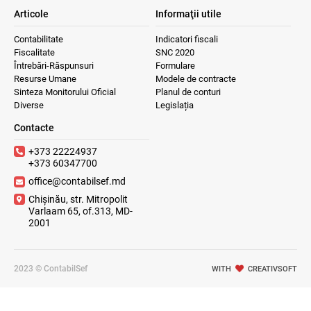
Articole
Informaţii utile
Contabilitate
Indicatori fiscali
Fiscalitate
SNC 2020
Întrebări-Răspunsuri
Formulare
Resurse Umane
Modele de contracte
Sinteza Monitorului Oficial
Planul de conturi
Diverse
Legislația
Contacte
+373 22224937
+373 60347700
office@contabilsef.md
Chișinău, str. Mitropolit
Varlaam 65, of.313, MD-
2001
2023 © ContabilSef
WITH
CREATIVSOFT