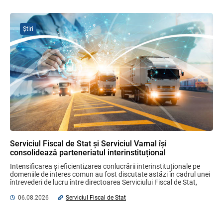
fără autorizarea BNM va crește
06.08.2026
Știri
Gala Financiară 2026 – solicitare de
nominalizare a candidaților
03.08.2026
Ministerul Finanțelor
MIA Plăți Instant: Soluția inovativă pentru
cetățeni, afaceri și plata serviciilor
publice
05.08.2026
BNM
Serviciul Fiscal de Stat și Serviciul Vamal își
consolidează parteneriatul interinstituțional
Proiectul de lege referitor la contractele
Intensificarea și eficientizarea conlucrării interinstituționale pe 
de credit pentru bunuri imobile
domeniile de interes comun au fost discutate astăzi în cadrul unei 
rezidențiale, consultat cu părțile
întrevederi de lucru între directoarea Serviciului Fiscal de Stat, 
interesate
Olga Golban ...
06.08.2026
Serviciul Fiscal de Stat
04.08.2026
Ministerul Finanțelor