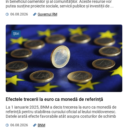
în beneficiul oamenilor și al comunităților. Aceste resurse vor 
putea susține proiecte sociale, servicii publice și investiții de ...
04.08.2026
06.08.2026
Guvernul RM
Domenii supuse controalelor fiscale
operative în luna august 2026
Știri
05.08.2026
Serviciul Fiscal de Stat
Opinia comunității profesionale a
auditorilor interni în procesul de aliniere
la standardele internaționale și bunele
practici
04.08.2026
Ministerul Finanțelor
Reforma fiscală 2027, din nou în
consultare publică
Efectele trecerii la euro ca monedă de referință
06.08.2026
La 1 ianuarie 2025, BNM a decis trecerea la euro ca monedă de 
referință pentru stabilirea cursului oficial al leului moldovenesc. 
Datele arată efecte favorabile atât asupra costurilor de schimb 
valutar, ...
06.08.2026
BNM
Plafonul operațiunilor valutare de capital