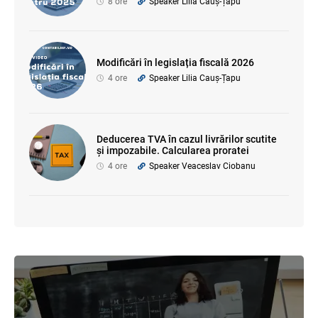
8 ore
Speaker Lilia Cauș-Țapu
Modificări în legislația fiscală 2026
4 ore
Speaker Lilia Cauș-Țapu
Deducerea TVA în cazul livrărilor scutite
și impozabile. Calcularea proratei
4 ore
Speaker Veaceslav Ciobanu