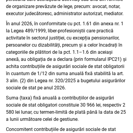
de organizare prevăzute de lege, precum: avocat, notar,
executor judecătoresc, administrator autorizat, mediator.
În anul 2026, în conformitate cu pct. 1.61 din anexa nr. 1
la Legea 489/1999, liber-profesioniștii care practică
activitate în sectorul justiției, cu excepția pensionarilor,
persoanelor cu dizabilități, precum și a celor încadrați în
categoriile de plătitori de la pct. 1.1–1.6 din aceiași
anexă, au obligația de a declara (prin formularul IPC21) și
achita contribuțiile de asigurări sociale de stat obligatorii
în cuantum de 1/12 din suma anuală fixă stabilită la art.
3 alin. (2) din Legea nr. 320/2025 a bugetului asigurărilor
sociale de stat pe anul 2026.
Suma (taxa) fixă anuală a contribuțiilor de asigurări
sociale de stat obligatori constituie 30 966 lei, respectiv 2
580 lei lunar, cu termen-limită de plată până la data de 25
a lunii următoare celei de gestiune.
Concomitent contribuțiile de asigurări sociale de stat