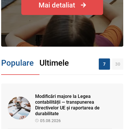
Mai detaliat
Populare
Ultimele
7
30
Modificări majore la Legea
contabilității — transpunerea
Directivelor UE și raportarea de
durabilitate
05.08.2026