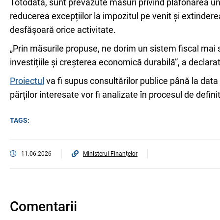
Totodată, sunt prevăzute măsuri privind plafonarea un
reducerea excepțiilor la impozitul pe venit și extindere
desfășoară orice activitate.
„Prin măsurile propuse, ne dorim un sistem fiscal mai s
investițiile și creșterea economică durabilă”, a declara
Proiectul
va fi supus consultărilor publice până la data
părților interesate vor fi analizate în procesul de defin
TAGS:
11.06.2026
Ministerul Finanțelor
Comentarii