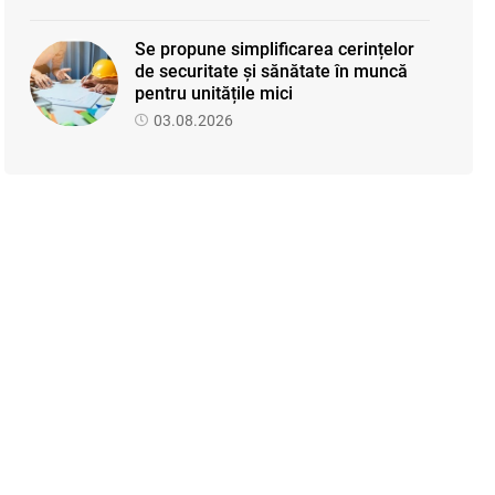
Se propune simplificarea cerințelor
de securitate și sănătate în muncă
pentru unitățile mici
03.08.2026
Proiectul de modificare a Titlului II
din Codul fiscal: noile reguli pentru
veniturile persoanelor fizice
07.08.2026
Se propune modificarea Legii
auditului — consultări publice până la
19 august 2026
05.08.2026
SFS a anunțat programul de
seminare pentru luna august 2026