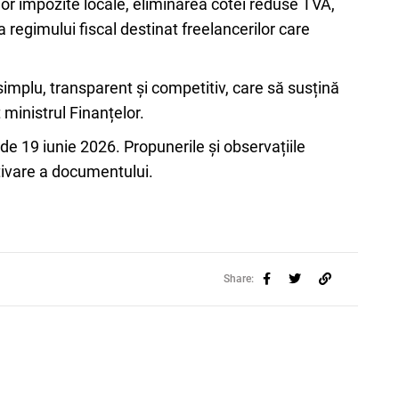
or impozite locale, eliminarea cotei reduse TVA,
a regimului fiscal destinat freelancerilor care
implu, transparent și competitiv, care să susțină
t ministrul Finanțelor.
 de 19 iunie 2026. Propunerile și observațiile
itivare a documentului.
Share: