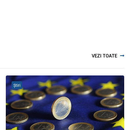
комментарии на полях
06.08.2026
Ciobanu Veaceslav
Plafonul operațiunilor valutare de
capital fără autorizarea BNM va
crește
06.08.2026
VEZI TOATE
MIA Plăți Instant: Soluția inovativă
pentru cetățeni, afaceri și plata
serviciilor publice
05.08.2026
BNM
Știri
Efectele trecerii la euro ca monedă
de referință
06.08.2026
BNM