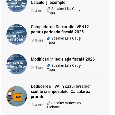
Calcule și exemple
Speaker Lilia Cauș-
4 ore
Țapu
Completarea Declarației VEN12
pentru perioada fiscală 2025
Speaker Lilia Cauș-
8 ore
Țapu
Modificări în legislația fiscală 2026
Speaker Lilia Cauș-
4 ore
Țapu
Deducerea TVA în cazul livrărilor
scutite și impozabile. Calcularea
proratei
Speaker Veaceslav
4 ore
Ciobanu