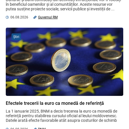
în beneficiul oamenilor și al comunităților. Aceste resurse vor 
putea susține proiecte sociale, servicii publice și investiții de ...
MIA Plăți Instant: Soluția inovativă pentru
cetățeni, afaceri și plata serviciilor
06.08.2026
Guvernul RM
publice
05.08.2026
BNM
Știri
Efectele trecerii la euro ca monedă de
referință
06.08.2026
BNM
Bunurile și banii confiscați vor fi utilizați
în scopuri sociale și în interes public
06.08.2026
Guvernul RM
Efectele trecerii la euro ca monedă de referință
La 1 ianuarie 2025, BNM a decis trecerea la euro ca monedă de 
Gala Financiară 2026 – solicitare de
referință pentru stabilirea cursului oficial al leului moldovenesc. 
nominalizare a candidaților
Datele arată efecte favorabile atât asupra costurilor de schimb 
03.08.2026
Ministerul Finanțelor
valutar, ...