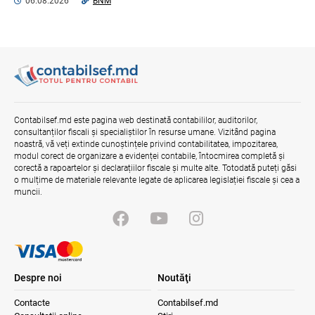
06.08.2026
BNM
Opinia comunității profesionale a
auditorilor interni în procesul de aliniere
la standardele internaționale și bunele
practici
04.08.2026
Ministerul Finanțelor
Misiune oficială în cadrul proiectului
Contabilsef.md este pagina web destinată contabililor, auditorilor,
reformei finanțelor publice și a
consultanților fiscali și specialiștilor în resurse umane. Vizitând pagina
administrării fiscale pentru aderarea la
noastră, vă veți extinde cunoștințele privind contabilitatea, impozitarea,
UE
modul corect de organizare a evidenței contabile, întocmirea completă și
04.08.2026
Serviciul Fiscal de Stat
corectă a rapoartelor și declarațiilor fiscale și multe alte. Totodată puteți găsi
o mulțime de materiale relevante legate de aplicarea legislației fiscale și cea a
muncii.
Despre noi
Noutăţi
Contacte
Contabilsef.md