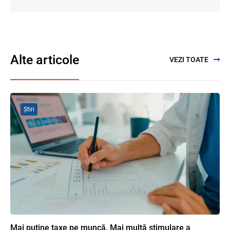
Proiectul de modificare a Titlului II din
Codul fiscal: noile reguli pentru veniturile
persoanelor fizice
07.08.2026
Alte articole
VEZI TOATE
SFS a anunțat programul de seminare
pentru luna august 2026
03.08.2026
Știri
Se propune modificarea Legii auditului —
consultări publice până la 19 august 2026
05.08.2026
Garanția financiară pentru refacerea
mediului la exploatarea resurselor
minerale
04.08.2026
Mai puține taxe pe muncă. Mai multă stimulare a