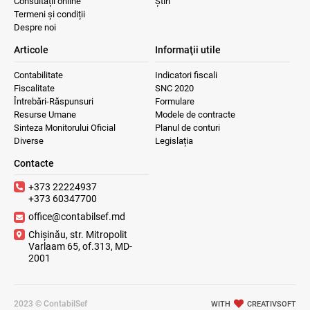
Consultații online
Știri
Termeni și condiții
Despre noi
Articole
Informaţii utile
Contabilitate
Indicatori fiscali
Fiscalitate
SNC 2020
Întrebări-Răspunsuri
Formulare
Resurse Umane
Modele de contracte
Sinteza Monitorului Oficial
Planul de conturi
Diverse
Legislația
Contacte
+373 22224937
+373 60347700
office@contabilsef.md
Chișinău, str. Mitropolit
Varlaam 65, of.313, MD-
2001
2023 © ContabilSef
WITH
CREATIVSOFT