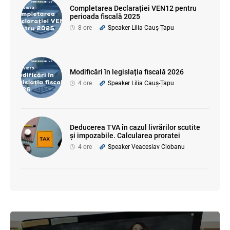
Completarea Declarației VEN12 pentru
perioada fiscală 2025
8 ore
Speaker Lilia Cauș-Țapu
Modificări în legislația fiscală 2026
4 ore
Speaker Lilia Cauș-Țapu
Deducerea TVA în cazul livrărilor scutite
și impozabile. Calcularea proratei
4 ore
Speaker Veaceslav Ciobanu