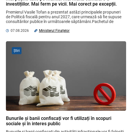
investițiilor. Mai ferm pe vicii. Mai corect pe excepții.
Domenii supuse controalelor fiscale
Premierul Vasile Tofan a prezentat astăzi principalele propuneri 
operative în luna august 2026
de Politică fiscală pentru anul 2027, care urmează să fie supuse 
05.08.2026
Serviciul Fiscal de Stat
consultărilor publice în următoarele săptămâni.Pachetul de 
măsuri este ...
07.08.2026
Ministerul Finațelor
Sa definitivat proiectul de reformare
integrală a Titlului IV - accize armonizate
cu legislația UE
Știri
03.08.2026
Бухгалтерские и Налоговые
Консультации № 07/2026, комментарии
на полях
06.08.2026
Ciobanu Veaceslav
Plafonul operațiunilor valutare de capital
fără autorizarea BNM va crește
Bunurile și banii confiscați vor fi utilizați în scopuri
06.08.2026
sociale și în interes public
Bunurile și banii confiscați din activități infracționale vor fi folosiți 